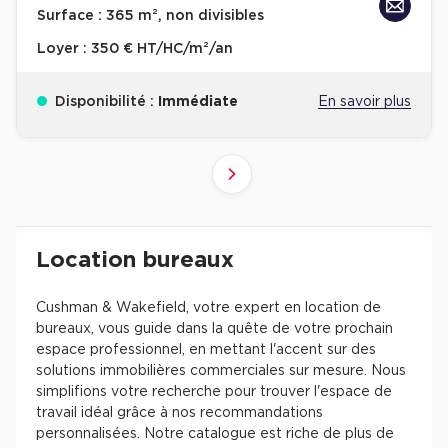
Surface :
365 m², non divisibles
Loyer :
350 € HT/HC/m²/an
Disponibilité :
Immédiate
En savoir plus
10
4
6
8
9
2
3
5
7
1
Suivant
41+
61+
81+
21+
31+
51+
71+
11+
1+
Revenir à l'accueil -
Immobilier entreprise
Location Bureaux
Résultats de recherch
Location bureaux
Cushman & Wakefield, votre expert en location de
bureaux, vous guide dans la quête de votre prochain
espace professionnel, en mettant l'accent sur des
solutions immobilières commerciales sur mesure. Nous
simplifions votre recherche pour trouver l'espace de
travail idéal grâce à nos recommandations
personnalisées. Notre catalogue est riche de plus de