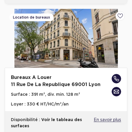
Location de bureaux
Ajoute
Bureaux A Louer
11 Rue De La Republique 69001 Lyon
Surface :
391 m², div. min. 128 m²
Loyer :
330 € HT/HC/m²/an
Disponibilité :
Voir le tableau des
En savoir plus
surfaces