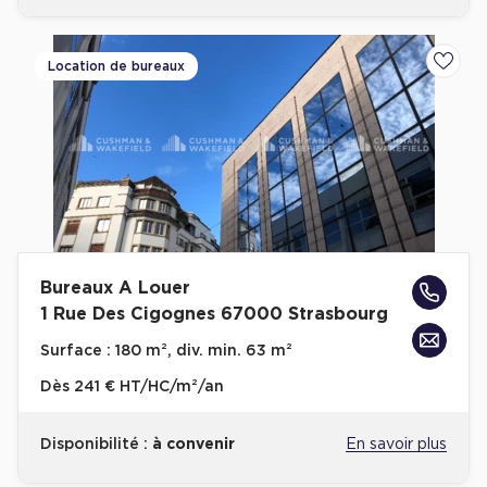
Location de bureaux
Ajoute
Bureaux A Louer
1 Rue Des Cigognes 67000 Strasbourg
Surface :
180 m², div. min. 63 m²
Dès
241 € HT/HC/m²/an
Disponibilité :
à convenir
En savoir plus