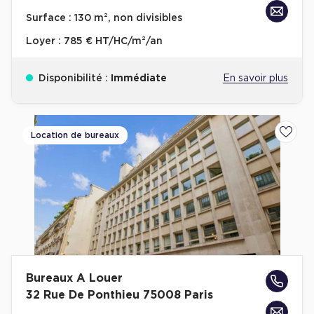
Achat de Bureaux à Rennes
Surface :
130 m², non divisibles
Collections de Bureaux
Loyer :
785 € HT/HC/m²/an
Hôtels particuliers
Disponibilité :
Immédiate
En savoir plus
Immeuble indépendant
Bureaux certifiés - Environnement
Immeuble de bureaux avec services
Location de bureaux
Ajoute
Location bureaux Bellecour - Cordeliers (Lyon)
Haussmanniens
Location d'Entrepôts / Activités
Bureaux A Louer
Location d'Entrepôts / Activités à Aix-en-Provence
32 Rue De Ponthieu 75008 Paris
Location d'Entrepôts / Activités à Saint-Priest