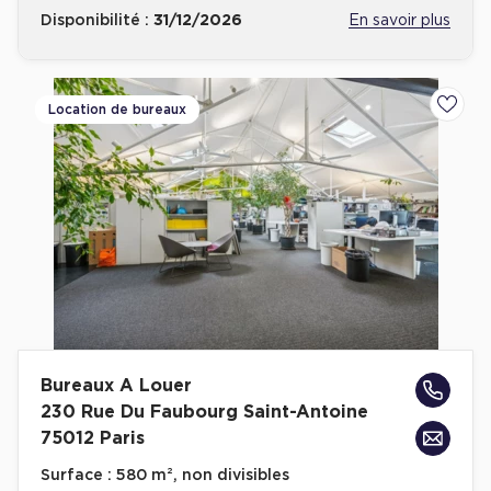
Disponibilité :
31/12/2026
En savoir plus
Location de bureaux
Ajoute
Bureaux A Louer
230 Rue Du Faubourg Saint-Antoine
75012 Paris
Surface :
580 m², non divisibles