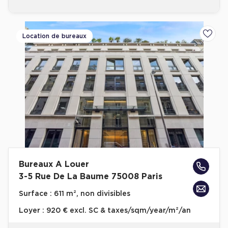
Location de bureaux
Ajoute
Bureaux A Louer
3-5 Rue De La Baume 75008 Paris
Surface :
611 m², non divisibles
Loyer :
920 € excl. SC & taxes/sqm/year/m²/an