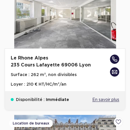
Plateaux opérés
Plateaux opérés à Paris
Plateaux opérés à Lyon
Plateaux opérés à Neuilly-sur-Seine
Plateaux opérés à Saint-Ouen
Le Rhone Alpes
Plateaux opérés à Boulogne-Billancourt
235 Cours Lafayette 69006 Lyon
Collections Flex / Coworking
Surface :
262 m², non divisibles
Bureaux privés avec terrasse
Loyer :
210 € HT/HC/m²/an
Disponibilité :
Immédiate
En savoir plus
Guide & Conseils
Location de bureaux
Ajoute
Livrets blancs & Études