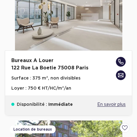
Bureaux A Louer
122 Rue La Boetie 75008 Paris
Surface :
375 m², non divisibles
Loyer :
750 € HT/HC/m²/an
Disponibilité :
Immédiate
En savoir plus
Location de bureaux
Ajoute