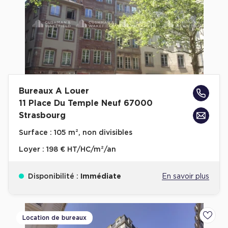
Bureaux A Louer
11 Place Du Temple Neuf 67000
Strasbourg
Surface :
105 m², non divisibles
Loyer :
198 € HT/HC/m²/an
Disponibilité :
Immédiate
En savoir plus
Location de bureaux
Ajoute