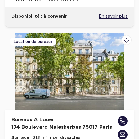
Prix de vente :
1 181 211 € HD.HT
Disponibilité :
à convenir
En savoir plus
Location de bureaux
Ajoute
Bureaux A Louer
174 Boulevard Malesherbes 75017 Paris
Surface :
213 m², non divisibles