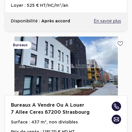
Loyer :
525 € HT/HC/m²/an
Disponibilité :
Après accord
En savoir plus
Bureaux
Ajoute
Bureaux A Vendre Ou A Louer
7 Allee Ceres 67200 Strasbourg
Surface :
437 m², non divisibles