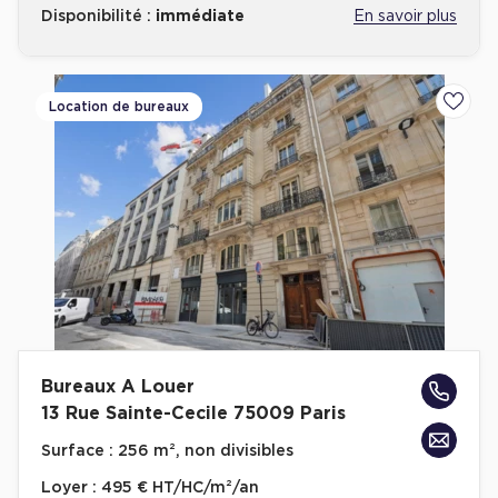
Disponibilité :
immédiate
En savoir plus
Location de bureaux
Ajoute
Bureaux A Louer
13 Rue Sainte-Cecile 75009 Paris
Surface :
256 m², non divisibles
Loyer :
495 € HT/HC/m²/an