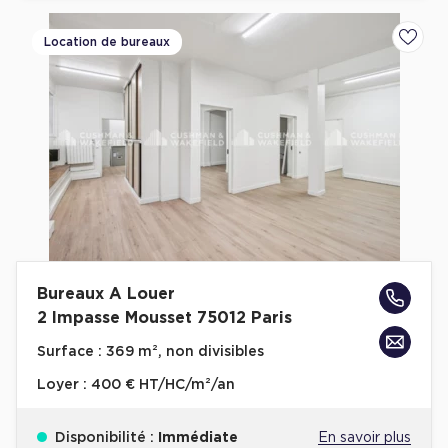
Location de bureaux
Ajoute
Bureaux A Louer
2 Impasse Mousset 75012 Paris
Surface :
369 m², non divisibles
Loyer :
400 € HT/HC/m²/an
Disponibilité :
Immédiate
En savoir plus