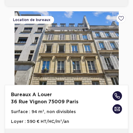
Location de bureaux
Ajoute
Bureaux A Louer
36 Rue Vignon 75009 Paris
Surface :
94 m², non divisibles
Loyer :
590 € HT/HC/m²/an