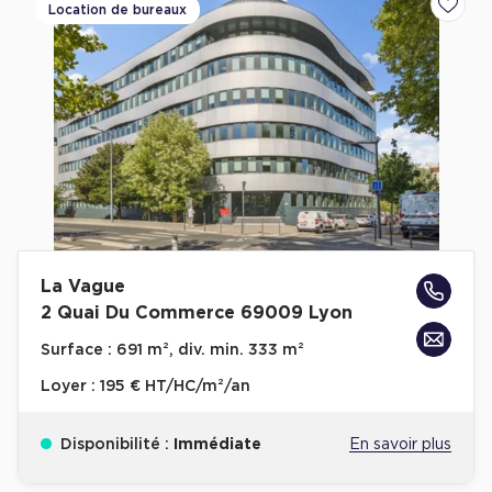
Location de bureaux
Ajoute
La Vague
2 Quai Du Commerce 69009 Lyon
Surface :
691 m², div. min. 333 m²
Loyer :
195 € HT/HC/m²/an
Disponibilité :
Immédiate
En savoir plus