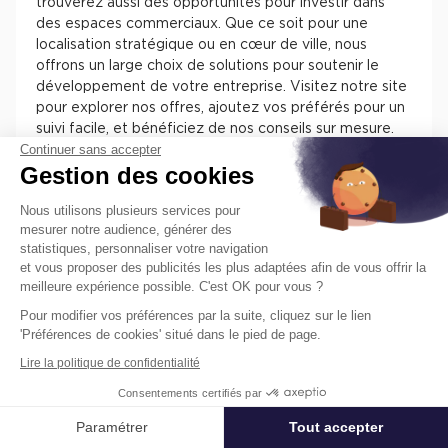
trouverez aussi des opportunités pour investir dans
des espaces commerciaux. Que ce soit pour une
localisation stratégique ou en cœur de ville, nous
offrons un large choix de solutions pour soutenir le
développement de votre entreprise. Visitez notre site
pour explorer nos offres, ajoutez vos préférés pour un
suivi facile, et bénéficiez de nos conseils sur mesure.
Continuer sans accepter
Chez Cushman & Wakefield, nous nous engageons à
Gestion des cookies
vous assister dans la sélection de l'espace parfait pour
votre activité.
Nous utilisons plusieurs services pour
mesurer notre audience, générer des
statistiques, personnaliser votre navigation
et vous proposer des publicités les plus adaptées afin de vous offrir la
meilleure expérience possible. C'est OK pour vous ?
Pour modifier vos préférences par la suite, cliquez sur le lien
Trouvez facilement nos annonces de
'Préférences de cookies' situé dans le pied de page.
locaux à louer ou à vendre en France
Lire la politique de confidentialité
pour installer votre entreprise.
Consentements certifiés par
Les différentes offres de locaux en France présentent
des atouts pour installer votre entreprise. Vous
Paramétrer
Tout accepter
Affiner ma recherche
trouverez des informations concernant l’actif, des
prestations, des aménagements, des accès et des