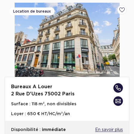
Location de bureaux
Ajoute
Bureaux A Louer
2 Rue D'Uzes 75002 Paris
Surface :
118 m², non divisibles
Loyer :
650 € HT/HC/m²/an
Disponibilité :
immédiate
En savoir plus