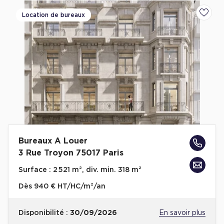
Location de bureaux
Ajoute
Bureaux A Louer
3 Rue Troyon 75017 Paris
Surface :
2 521 m², div. min. 318 m²
Dès
940 € HT/HC/m²/an
Disponibilité :
30/09/2026
En savoir plus