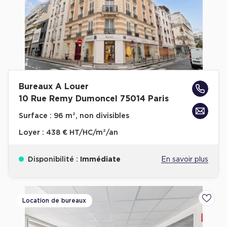
Achat de Commerces
Achat de Commerces à Nîmes
Achat de Commerces à Toulouse
Achat de Commerces à Marseille
Achat de Commerces à Dijon
Bureaux A Louer
10 Rue Remy Dumoncel 75014 Paris
Surface :
96 m², non divisibles
Loyer :
438 € HT/HC/m²/an
Bureaux privés
Bureaux privés à Paris
Disponibilité :
Immédiate
En savoir plus
Bureaux privés à Lyon
Bureaux privés à Marseille
Location de bureaux
Ajoute
Bureaux privés à Neuilly-sur-Seine
Bureaux privés à Lille