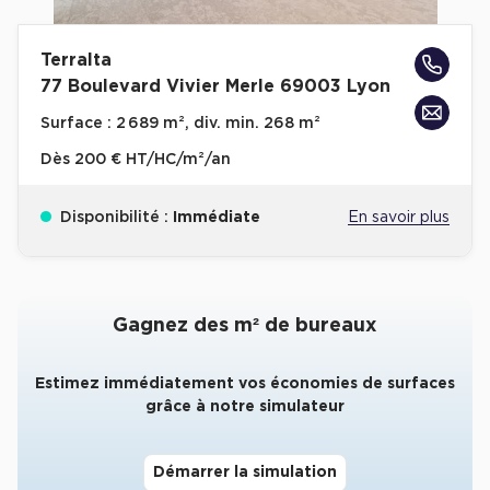
Collections de Logistique
Terralta
Logistique urbaine
77 Boulevard Vivier Merle 69003 Lyon
Entrepôts Messagerie
Surface :
2 689 m², div. min. 268 m²
Entrepôts logistique classe A
Dès
200 € HT/HC/m²/an
Entrepôts XXL
Disponibilité :
Immédiate
En savoir plus
Location de Commerces
Gagnez des m² de bureaux
Location de Commerces à Paris
Estimez immédiatement vos économies de surfaces
Location de Commerces à Bordeaux
grâce à notre simulateur
Location de Commerces à Toulouse
Location de Commerces à Reims
Démarrer la simulation