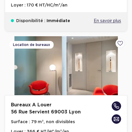
Loyer :
170 € HT/HC/m²/an
Disponibilité :
Immédiate
En savoir plus
Location de bureaux
Ajoute
Bureaux A Louer
56 Rue Servient 69003 Lyon
Surface :
79 m², non divisibles
Loyer :
366 € HT/HC/m²/an