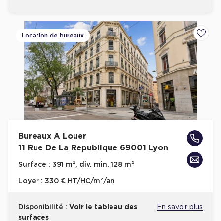
Location de bureaux
Ajoute
Bureaux A Louer
11 Rue De La Republique 69001 Lyon
Surface :
391 m², div. min. 128 m²
Loyer :
330 € HT/HC/m²/an
Disponibilité :
Voir le tableau des
En savoir plus
surfaces