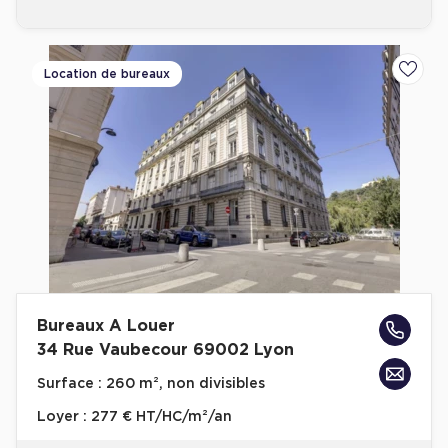
Location de bureaux
Ajoute
Bureaux A Louer
34 Rue Vaubecour 69002 Lyon
Surface :
260 m², non divisibles
Loyer :
277 € HT/HC/m²/an