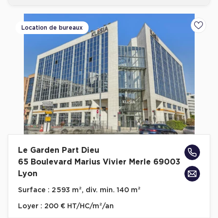
Location de bureaux
Ajoute
Le Garden Part Dieu
65 Boulevard Marius Vivier Merle 69003
Lyon
Surface :
2 593 m², div. min. 140 m²
Loyer :
200 € HT/HC/m²/an