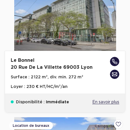
Le Bonnel
20 Rue De La Villette 69003 Lyon
Surface :
2 122 m², div. min. 272 m²
Loyer :
230 € HT/HC/m²/an
Disponibilité :
Immédiate
En savoir plus
Location de bureaux
Ajoute