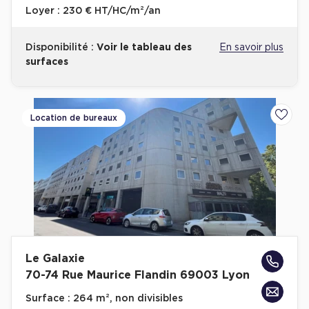
Loyer :
230 € HT/HC/m²/an
Disponibilité :
Voir le tableau des
En savoir plus
surfaces
Location de bureaux
Ajoute
Le Galaxie
70-74 Rue Maurice Flandin 69003 Lyon
Surface :
264 m², non divisibles