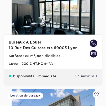
Bureaux A Louer
10 Rue Des Cuirassiers 69003 Lyon
Surface :
88 m², non divisibles
Loyer :
200 € HT.HC /m²/an
Disponibilité :
Immédiate
En savoir plus
Location de bureaux
Ajoute