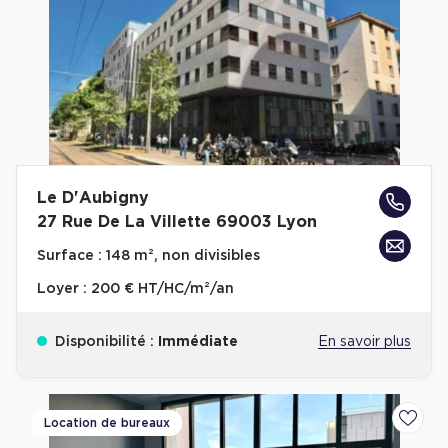
Le D'Aubigny
27 Rue De La Villette 69003 Lyon
Surface :
148 m², non divisibles
Loyer :
200 € HT/HC/m²/an
Disponibilité :
Immédiate
En savoir plus
Location de bureaux
Ajoute