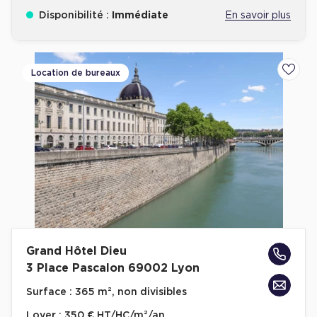
Disponibilité :
Immédiate
En savoir plus
Location de bureaux
Ajoute
Grand Hôtel Dieu
3 Place Pascalon 69002 Lyon
Surface :
365 m², non divisibles
Loyer :
350 € HT/HC/m²/an