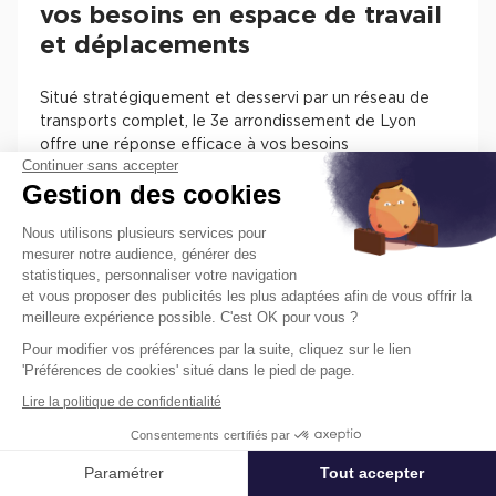
vos besoins en espace de travail
et déplacements
Situé stratégiquement et desservi par un réseau de
transports complet, le 3e arrondissement de Lyon
offre une réponse efficace à vos besoins
Continuer sans accepter
professionnels en termes d'espace de travail. Avec
Gestion des cookies
une connectivité remarquable, incluant les lignes de
métro MB et D, les tramways T1, 3 et 4, ainsi que de
Nous utilisons plusieurs services pour
nombreuses lignes de bus, Lyon 3 facilite grandement
mesurer notre audience, générer des
vos déplacements au sein de la ville et au-delà.
statistiques, personnaliser votre navigation
et vous proposer des publicités les plus adaptées afin de vous offrir la
En plus de son accessibilité, Lyon 3 propose une
meilleure expérience possible. C'est OK pour vous ?
diversité d'options pour vos postes de travail, que ce
Pour modifier vos préférences par la suite, cliquez sur le lien
soit pour une courte ou longue durée. Des bureaux
'Préférences de cookies' situé dans le pied de page.
modulables aux postes de travail individuels, en
passant par les espaces adaptés aux établissements
Lire la politique de confidentialité
recevant du public (ERP) et aux personnes à mobilité
Consentements certifiés par
réduite (PMR), vous trouverez ici une solution adaptée
à vos besoins spécifiques. Les informations détaillées
Paramétrer
Tout accepter
Affiner ma recherche
sur les immeubles, les services disponibles et les