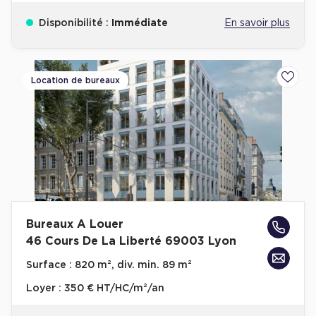
Disponibilité :
Immédiate
En savoir plus
Location de bureaux
Ajoute
Bureaux A Louer
46 Cours De La Liberté 69003 Lyon
Surface :
820 m², div. min. 89 m²
Loyer :
350 € HT/HC/m²/an