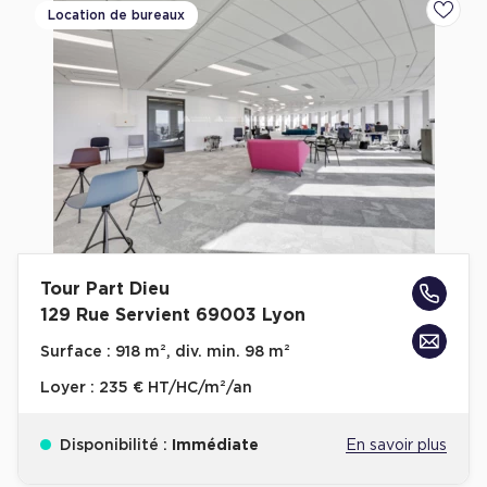
Location de bureaux
Ajoute
Tour Part Dieu
129 Rue Servient 69003 Lyon
Surface :
918 m², div. min. 98 m²
Loyer :
235 € HT/HC/m²/an
Disponibilité :
Immédiate
En savoir plus