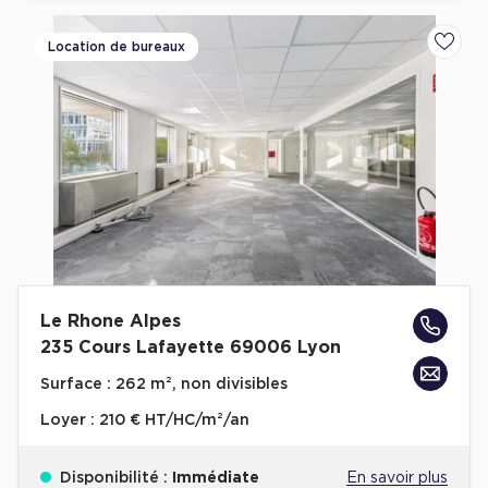
Location de bureaux
Ajoute
Le Rhone Alpes
235 Cours Lafayette 69006 Lyon
Surface :
262 m², non divisibles
Loyer :
210 € HT/HC/m²/an
Disponibilité :
Immédiate
En savoir plus