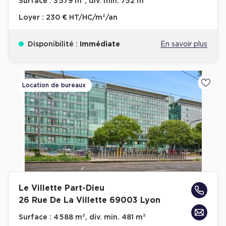
Surface :
3 579 m², div. min. 752 m²
Cas Clients
Loyer :
230 € HT/HC/m²/an
Disponibilité :
Immédiate
En savoir plus
Location de bureaux
Ajoute
Le Villette Part-Dieu
26 Rue De La Villette 69003 Lyon
Surface :
4 588 m², div. min. 481 m²