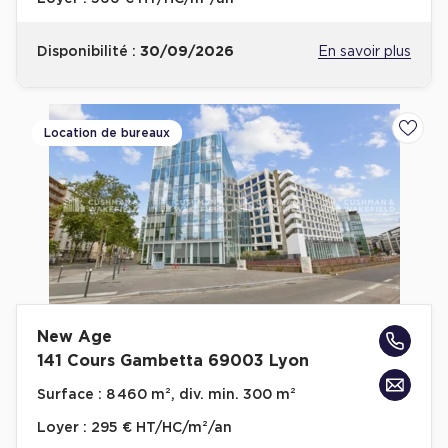
Disponibilité :
30/09/2026
En savoir plus
Location de bureaux
Ajoute
New Age
141 Cours Gambetta 69003 Lyon
Surface :
8 460 m², div. min. 300 m²
Loyer :
295 € HT/HC/m²/an