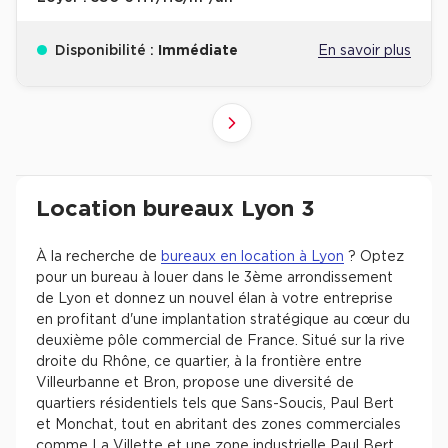
Disponibilité :
Immédiate
En savoir plus
4
2
3
1
Suivant
Revenir à l'accueil -
Immobilier entreprise
Location Bureaux
Auvergne-Rhône-Alpe
Location bureaux Lyon 3
À la recherche de
bureaux en location à Lyon
? Optez
pour un bureau à louer dans le 3ème arrondissement
de Lyon et donnez un nouvel élan à votre entreprise
en profitant d'une implantation stratégique au cœur du
deuxième pôle commercial de France. Situé sur la rive
droite du Rhône, ce quartier, à la frontière entre
Villeurbanne et Bron, propose une diversité de
quartiers résidentiels tels que Sans-Soucis, Paul Bert
et Monchat, tout en abritant des zones commerciales
comme La Villette et une zone industrielle Paul Bert.