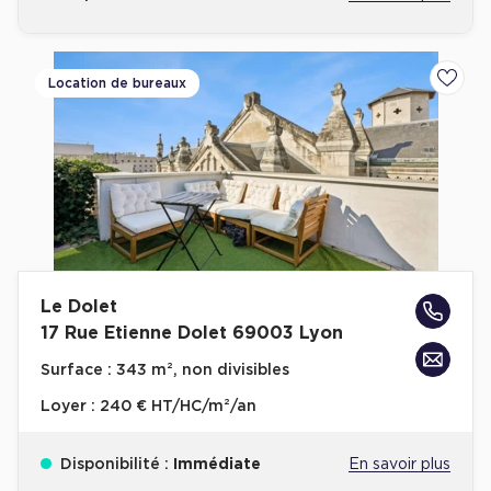
Location de bureaux
Ajoute
Le Dolet
17 Rue Etienne Dolet 69003 Lyon
Surface :
343 m², non divisibles
Loyer :
240 € HT/HC/m²/an
Disponibilité :
Immédiate
En savoir plus