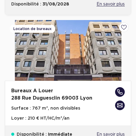
Disponibilité :
31/08/2028
En savoir plus
Location de bureaux
Ajoute
Bureaux A Louer
288 Rue Duguesclin 69003 Lyon
Surface :
767 m², non divisibles
Loyer :
210 € HT/HC/m²/an
Disponibilité :
Immédiate
En savoir plus