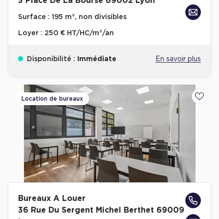
3 Place De La Bourse 69002 Lyon
Surface :
195 m², non divisibles
Loyer :
250 € HT/HC/m²/an
Disponibilité :
Immédiate
En savoir plus
Location de bureaux
Ajoute
Bureaux A Louer
36 Rue Du Sergent Michel Berthet 69009