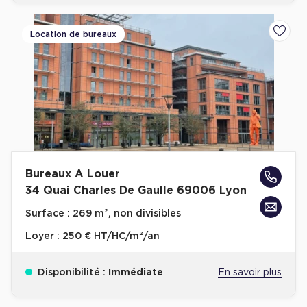
Location de bureaux
Ajoute
Bureaux A Louer
34 Quai Charles De Gaulle 69006 Lyon
Surface :
269 m², non divisibles
Loyer :
250 € HT/HC/m²/an
Disponibilité :
Immédiate
En savoir plus