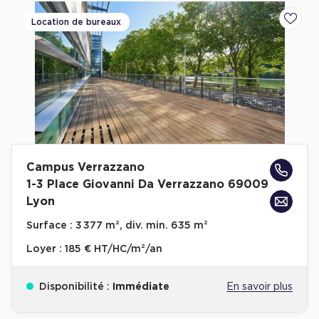
Location de bureaux
Ajoute
Campus Verrazzano
1-3 Place Giovanni Da Verrazzano 69009
Lyon
Surface :
3 377 m², div. min. 635 m²
Loyer :
185 € HT/HC/m²/an
Disponibilité :
Immédiate
En savoir plus