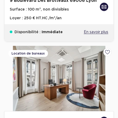
9 Boulevard Des Brotteaux 69006 Lyon
Surface :
100 m², non divisibles
Loyer :
250 € HT.HC /m²/an
Disponibilité :
Immédiate
En savoir plus
Location de bureaux
Ajoute