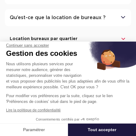
Qu’est-ce que la location de bureaux ?
Location bureaux par quartier
Continuer sans accepter
Location Bureaux Croix Rousse Est
Gestion des cookies
Location Bureaux Croix Rousse Centre-Ville
Nous utilisons plusieurs services pour
Location Bureaux Croix Rousse Ouest
mesurer notre audience, générer des
statistiques, personnaliser votre navigation
Location Bureaux Croix Rousse - Saône
et vous proposer des publicités les plus adaptées afin de vous offrir la
meilleure expérience possible. C'est OK pour vous ?
Location bureaux à proximité
Pour modifier vos préférences par la suite, cliquez sur le lien
Location Bureaux Lyon 9
'Préférences de cookies' situé dans le pied de page.
Lire la politique de confidentialité
Location Bureaux Lyon 1
Consentements certifiés par
Location Bureaux Lyon 6
Paramétrer
Tout accepter
Affiner ma recherche
Location Bureaux Caluire-Et-Cuire