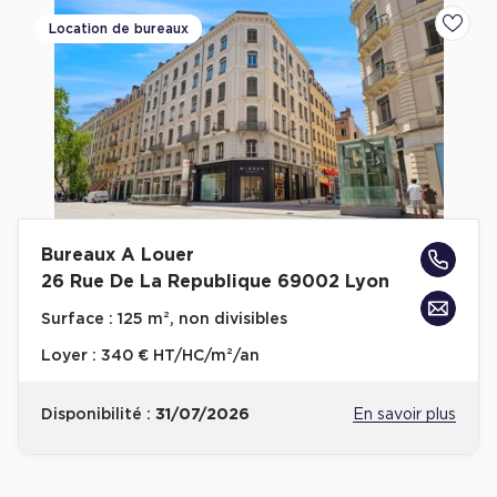
Location de bureaux
Ajoute
Bureaux A Louer
26 Rue De La Republique 69002 Lyon
Surface :
125 m², non divisibles
Loyer :
340 € HT/HC/m²/an
Disponibilité :
31/07/2026
En savoir plus