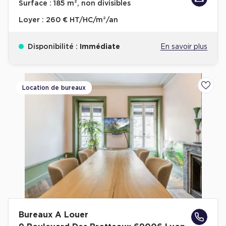
Surface :
185 m², non divisibles
Loyer :
260 € HT/HC/m²/an
Disponibilité :
Immédiate
En savoir plus
Location de bureaux
Ajoute
Bureaux A Louer