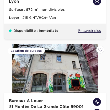
Lyon
Surface :
972 m², non divisibles
Loyer :
215 € HT/HC/m²/an
Disponibilité :
Immédiate
En savoir plus
Location de bureaux
Ajoute
Bureaux A Louer
51 Montée De La Grande Côte 69001