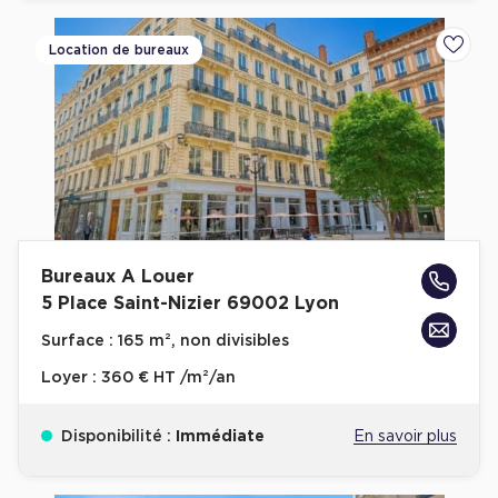
Location de bureaux
Ajoute
Bureaux A Louer
5 Place Saint-Nizier 69002 Lyon
Surface :
165 m², non divisibles
Loyer :
360 € HT /m²/an
Disponibilité :
Immédiate
En savoir plus