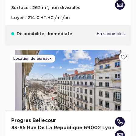
Surface :
262 m², non divisibles
Loyer :
214 € HT.HC /m²/an
Disponibilité :
Immédiate
En savoir plus
Location de bureaux
Ajoute
Progres Bellecour
83-85 Rue De La Republique 69002 Lyon