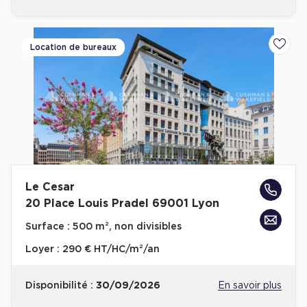
Location de bureaux
Ajoute
Le Cesar
20 Place Louis Pradel 69001 Lyon
Surface :
500 m², non divisibles
Loyer :
290 € HT/HC/m²/an
Disponibilité :
30/09/2026
En savoir plus