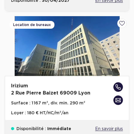
Disponibilité :
30/04/2027
En savoir plus
Location de bureaux
Ajoute
Irizium
2 Rue Pierre Baizet 69009 Lyon
Surface :
1 167 m², div. min. 290 m²
Loyer :
180 € HT/HC/m²/an
Disponibilité :
Immédiate
En savoir plus