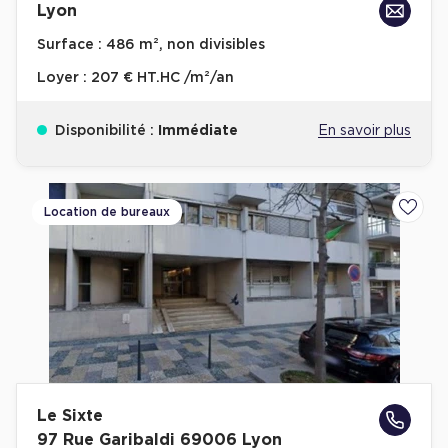
Lyon
Surface :
486 m², non divisibles
Loyer :
207 € HT.HC /m²/an
Disponibilité :
Immédiate
En savoir plus
Location de bureaux
Ajoute
Le Sixte
97 Rue Garibaldi 69006 Lyon