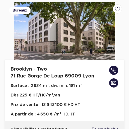
Bureaux
Ajoute
Brooklyn - Two
71 Rue Gorge De Loup 69009 Lyon
Surface :
2 934 m², div. min. 181 m²
Dès
225 € HT/HC/m²/an
Prix de vente :
13 643 100 € HD.HT
À partir de :
4 650 € /m² HD.HT