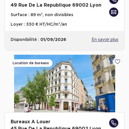
49 Rue De La Republique 69002 Lyon
Surface :
89 m², non divisibles
Loyer :
330 € HT/HC/m²/an
Disponibilité :
01/09/2026
En savoir plus
Location de bureaux
Ajoute
Bureaux A Louer
45 Rue De La Republique 69002 Lyon