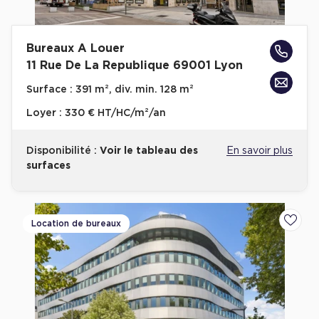
Entrepôts et Locaux d'activités - Programmes neufs
Bureaux A Louer
11 Rue De La Republique 69001 Lyon
Surface :
391 m², div. min. 128 m²
Location de plateformes Logistique
Loyer :
330 € HT/HC/m²/an
Location de plateformes Logistique à Aulnay-sous-Bois
Location de plateformes Logistique à Amiens
Disponibilité :
Voir le tableau des
En savoir plus
surfaces
Location de plateformes Logistique à Marseille
Location de plateformes Logistique à Le Havre
Achat de plateformes Logistique
Location de bureaux
Ajoute
Achat de plateformes Logistique en Bretagne
Achat de plateformes Logistique à Lyon
Achat de plateformes Logistique à Marseille
Achat de plateformes Logistique à Dijon