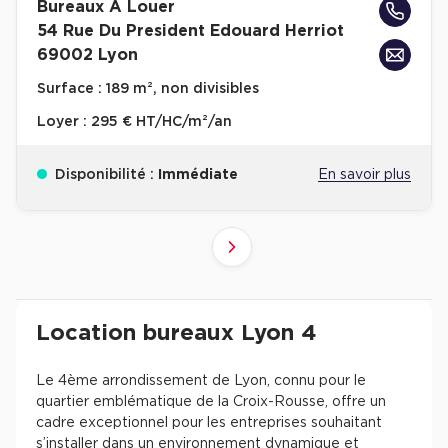
Bureaux A Louer
54 Rue Du President Edouard Herriot
69002 Lyon
Surface :
189 m², non divisibles
Loyer :
295 € HT/HC/m²/an
Disponibilité :
Immédiate
En savoir plus
2
1
Suivant
Revenir à l'accueil -
Immobilier entreprise
Location Bureaux
Auvergne-Rhône-Alpe
Location bureaux Lyon 4
Le 4ème arrondissement de Lyon, connu pour le
quartier emblématique de la Croix-Rousse, offre un
cadre exceptionnel pour les entreprises souhaitant
s’installer dans un environnement dynamique et