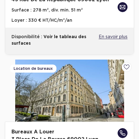
Surface :
278 m², div. min. 51 m²
Loyer :
330 € HT/HC/m²/an
Disponibilité :
Voir le tableau des
En savoir plus
surfaces
Location de bureaux
Ajoute
Bureaux A Louer