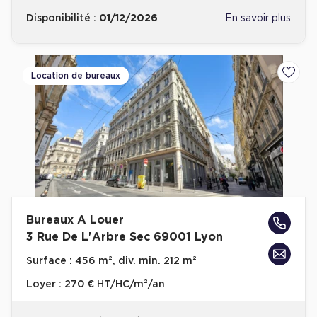
Disponibilité :
01/12/2026
En savoir plus
Plateaux opérés
Plateaux opérés à Paris
Plateaux opérés à Lyon
Location de bureaux
Ajoute
Plateaux opérés à Neuilly-sur-Seine
Plateaux opérés à Saint-Ouen
Plateaux opérés à Boulogne-Billancourt
Collections Flex / Coworking
Bureaux privés avec terrasse
Bureaux A Louer
3 Rue De L'Arbre Sec 69001 Lyon
Surface :
456 m², div. min. 212 m²
Guide & Conseils
Loyer :
270 € HT/HC/m²/an
Livrets blancs & Études