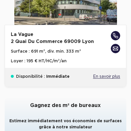
Collections de Logistique
Logistique urbaine
Entrepôts Messagerie
La Vague
Entrepôts logistique classe A
2 Quai Du Commerce 69009 Lyon
Entrepôts XXL
Surface :
691 m², div. min. 333 m²
Loyer :
195 € HT/HC/m²/an
Disponibilité :
Immédiate
En savoir plus
Location de Commerces
Location de Commerces à Paris
Gagnez des m² de bureaux
Location de Commerces à Bordeaux
Location de Commerces à Toulouse
Estimez immédiatement vos économies de surfaces
Location de Commerces à Reims
grâce à notre simulateur