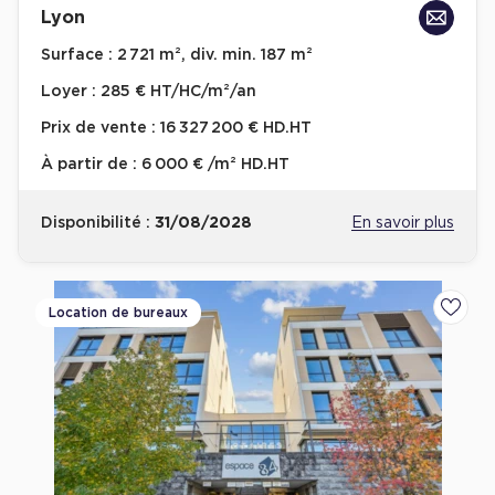
Lyon
Achat de Bureaux à Rennes
Surface :
2 721 m², div. min. 187 m²
Collections de Bureaux
Loyer :
285 € HT/HC/m²/an
Hôtels particuliers
Prix de vente :
16 327 200 € HD.HT
Immeuble indépendant
À partir de :
6 000 € /m² HD.HT
Bureaux certifiés - Environnement
Immeuble de bureaux avec services
Disponibilité :
31/08/2028
En savoir plus
Location bureaux Bellecour - Cordeliers (Lyon)
Haussmanniens
Location de bureaux
Ajoute
Location d'Entrepôts / Activités
Location d'Entrepôts / Activités à Aix-en-Provence
Location d'Entrepôts / Activités à Saint-Priest