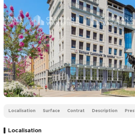
Surface :
504 m² non divisibles
Localisation
Surface
Contrat
Description
Pres
Loyer :
290 € HT/HC/m²/an
Localisation