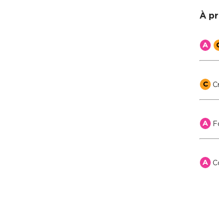
À pr
A
C
Cr
A
F
A
Co