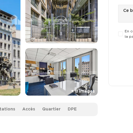
En c
la p
tations
Accès
Quartier
DPE