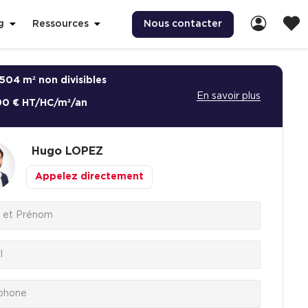
Nous contacter
g
Ressources
504 m² non divisibles
En savoir plus
90 € HT/HC/m²/an
Hugo
LOPEZ
Appelez directement