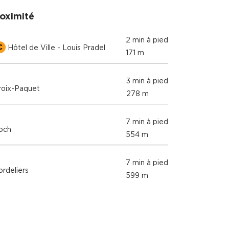
oximité
2 min à pied
C
Hôtel de Ville - Louis Pradel
171 m
3 min à pied
oix-Paquet
278 m
7 min à pied
och
554 m
7 min à pied
rdeliers
599 m