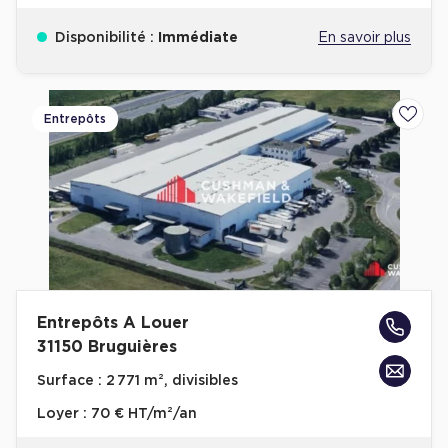
Disponibilité :
Immédiate
En savoir plus
Entrepôts
Ajoute
Entrepôts A Louer
31150 Bruguières
Surface :
2 771 m², divisibles
Loyer :
70 € HT/m²/an