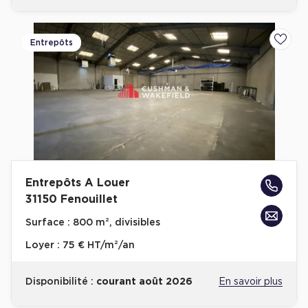
Entrepôts
Ajoute
Entrepôts A Louer
31150 Fenouillet
Surface :
800 m², divisibles
Loyer :
75 € HT/m²/an
Disponibilité :
courant août 2026
En savoir plus