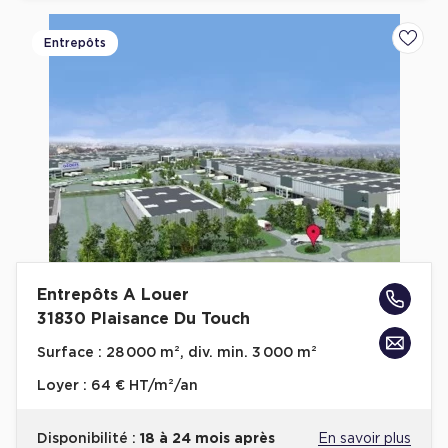
Entrepôts
Ajoute
Entrepôts A Louer
31830 Plaisance Du Touch
Surface :
28 000 m², div. min. 3 000 m²
Loyer :
64 € HT/m²/an
Disponibilité :
18 à 24 mois après
En savoir plus