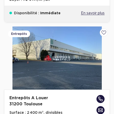
Disponibilité :
Immédiate
En savoir plus
Entrepôts
Ajoute
Entrepôts A Louer
31200 Toulouse
Surface :
2 400 m², divisibles