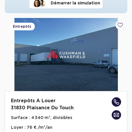
Démarrer la simulation
Entrepôts
Ajoute
Entrepôts A Louer
31830 Plaisance Du Touch
Surface :
4 340 m², divisibles
Loyer :
76 € /m²/an