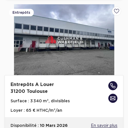
Plateaux opérés
Entrepôts
Ajoute
Plateaux opérés à Paris
Plateaux opérés à Lyon
Plateaux opérés à Neuilly-sur-Seine
Plateaux opérés à Saint-Ouen
Plateaux opérés à Boulogne-Billancourt
Collections Flex / Coworking
Bureaux privés avec terrasse
Entrepôts A Louer
31200 Toulouse
Surface :
3 340 m², divisibles
Loyer :
65 € HTHC/m²/an
Guide & Conseils
Livrets blancs & Études
Disponibilité :
10 Mars 2026
En savoir plus