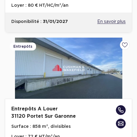
Loyer :
80 € HT/HC/m²/an
Disponibilité :
31/01/2027
En savoir plus
Entrepôts
Ajoute
Entrepôts A Louer
31120 Portet Sur Garonne
Surface :
858 m², divisibles
Loyer :
72 € HT/m²/an