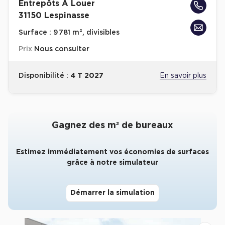
Entrepôts A Louer
31150 Lespinasse
Collections de Logistique
Surface :
9 781 m², divisibles
Logistique urbaine
Prix
Nous consulter
Entrepôts Messagerie
Entrepôts logistique classe A
Disponibilité :
4 T 2027
En savoir plus
Entrepôts XXL
Gagnez des m² de bureaux
Location de Commerces
Estimez immédiatement vos économies de surfaces
grâce à notre simulateur
Location de Commerces à Paris
Location de Commerces à Bordeaux
Démarrer la simulation
Location de Commerces à Toulouse
Location de Commerces à Reims