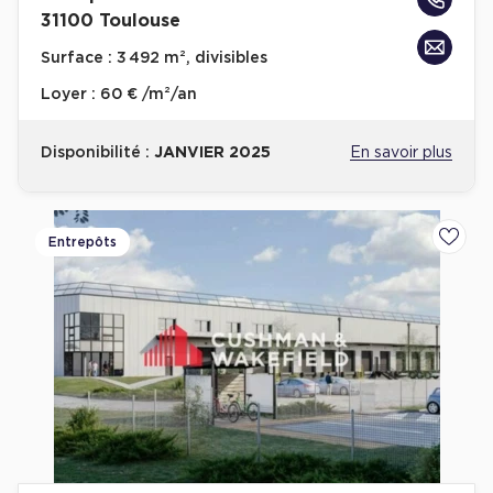
31100 Toulouse
Surface :
3 492 m², divisibles
Loyer :
60 € /m²/an
Disponibilité :
JANVIER 2025
En savoir plus
Entrepôts
Ajoute