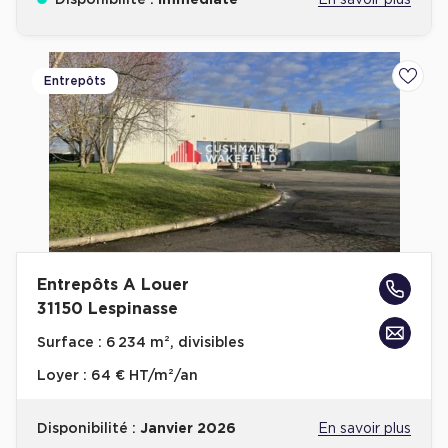
Disponibilité :
Immédiate
En savoir plus
Entrepôts
Ajoute
Entrepôts A Louer
31150 Lespinasse
Surface :
6 234 m², divisibles
Loyer :
64 € HT/m²/an
Disponibilité :
Janvier 2026
En savoir plus