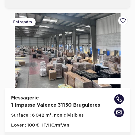
Cas Clients
Entrepôts
Ajoute
Messagerie
1 Impasse Valence 31150 Bruguieres
Surface :
6 042 m², non divisibles
Loyer :
100 € HT/HC/m²/an