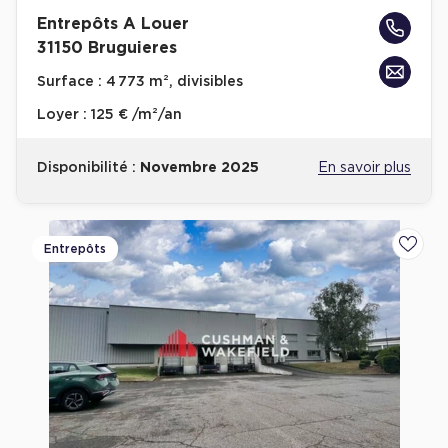
Entrepôts A Louer
31150 Bruguieres
Surface :
4 773 m², divisibles
Loyer :
125 € /m²/an
Disponibilité :
Novembre 2025
En savoir plus
Entrepôts
Ajoute