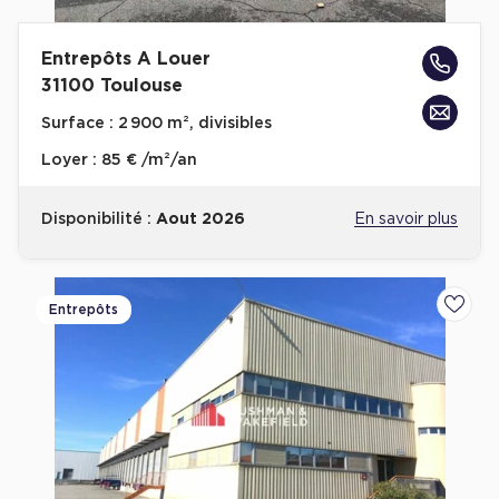
Entrepôts A Louer
31100 Toulouse
Surface :
2 900 m², divisibles
Loyer :
85 € /m²/an
Disponibilité :
Aout 2026
En savoir plus
Entrepôts
Ajoute