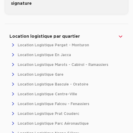
signature
Revenir à l'accueil -
Immobilier entreprise
Location Logistique
Occitanie
Haute
Location logistique par quartier
Location Logistique Perget - Monturon
Location Logistique En Jacca
Location Logistique Marots - Cabirol - Ramassiers
Location Logistique Gare
Location Logistique Bascule - Oratoire
Location Logistique Centre-Ville
Location Logistique Falcou - Fenassiers
Location Logistique Prat Couderc
Location Logistique Parc Aéronautique