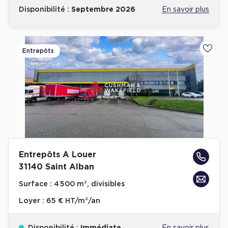
Disponibilité :
Septembre 2026
En savoir plus
Entrepôts
Ajoute
Entrepôts A Louer
31140 Saint Alban
Surface :
4 500 m², divisibles
Loyer :
65 € HT/m²/an