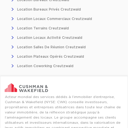
Entrepôts et Locaux d'activités - Programmes neufs
Location Bureaux Privés Creutzwald
Location Locaux Commerciaux Creutzwald
Location Terrains Creutzwald
Location de plateformes Logistique
Location Locaux Activité Creutzwald
Location Salles De Réunion Creutzwald
Location de plateformes Logistique à Aulnay-sous-Bois
Location Plateaux Opérés Creutzwald
Location de plateformes Logistique à Amiens
Location Coworking Creutzwald
Location de plateformes Logistique à Marseille
Location de plateformes Logistique à Le Havre
Achat de plateformes Logistique
Acteur mondial des services dédiés à l’immobilier d’entreprise,
Achat de plateformes Logistique en Bretagne
Cushman & Wakefield (NYSE: CWK) conseille investisseurs,
propriétaires et entreprises utilisatrices dans toute leur chaîne de
Achat de plateformes Logistique à Lyon
valeur immobilière, de la réflexion stratégique jusqu’à
Achat de plateformes Logistique à Marseille
l’aménagement des locaux. Le groupe accompagne ses clients
utilisateurs et investisseurs internationaux, dans la valorisation de
Achat de plateformes Logistique à Dijon
leurs actifs immobiliers en combinant perspective mondiale et