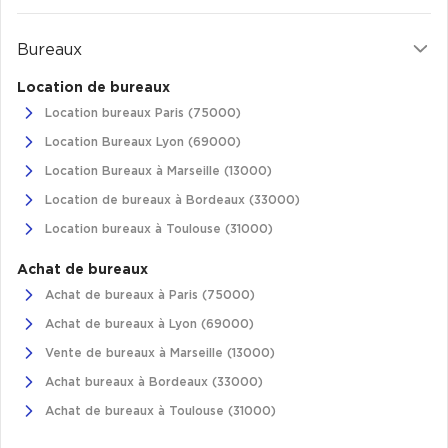
Plateaux opérés
Bureaux
Plateaux opérés à Paris
Location de bureaux
Plateaux opérés à Lyon
Location bureaux Paris (75000)
Plateaux opérés à Neuilly-sur-Seine
Location Bureaux Lyon (69000)
Plateaux opérés à Saint-Ouen
Location Bureaux à Marseille (13000)
Location de bureaux à Bordeaux (33000)
Plateaux opérés à Boulogne-Billancourt
Location bureaux à Toulouse (31000)
Collections Flex / Coworking
Achat de bureaux
Bureaux privés avec terrasse
Achat de bureaux à Paris (75000)
Achat de bureaux à Lyon (69000)
Vente de bureaux à Marseille (13000)
Achat bureaux à Bordeaux (33000)
Guide & Conseils
Achat de bureaux à Toulouse (31000)
Livrets blancs & Études