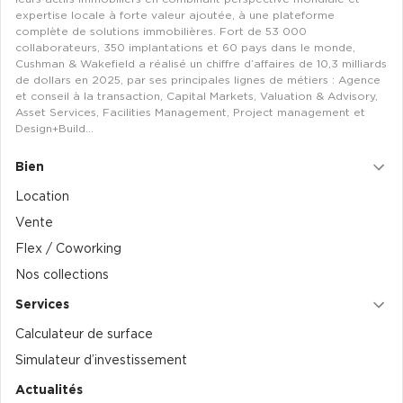
expertise locale à forte valeur ajoutée, à une plateforme
complète de solutions immobilières. Fort de 53 000
Collections de Logistique
collaborateurs, 350 implantations et 60 pays dans le monde,
Cushman & Wakefield a réalisé un chiffre d’affaires de 10,3 milliards
Logistique urbaine
de dollars en 2025, par ses principales lignes de métiers : Agence
Entrepôts Messagerie
et conseil à la transaction, Capital Markets, Valuation & Advisory,
Asset Services, Facilities Management, Project management et
Entrepôts logistique classe A
Design+Build…
Entrepôts XXL
Bien
Location
Vente
Flex / Coworking
Location de Commerces
Nos collections
Location de Commerces à Paris
Services
Location de Commerces à Bordeaux
Calculateur de surface
Location de Commerces à Toulouse
Simulateur d’investissement
Location de Commerces à Reims
Actualités