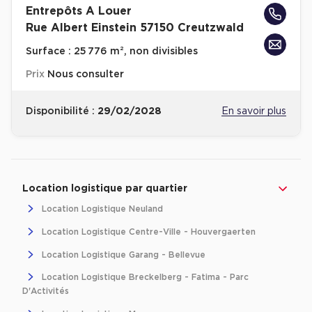
Entrepôts A Louer
Achat de Bureaux à Rennes
Rue Albert Einstein 57150 Creutzwald
Collections de Bureaux
Surface :
25 776 m², non divisibles
Hôtels particuliers
Prix
Nous consulter
Immeuble indépendant
Bureaux certifiés - Environnement
Disponibilité :
29/02/2028
En savoir plus
Immeuble de bureaux avec services
Location bureaux Bellecour - Cordeliers (Lyon)
Revenir à l'accueil -
Immobilier entreprise
Location Logistique
Grand-Est
Mosel
Haussmanniens
Location logistique par quartier
Location Logistique Neuland
Location Logistique Centre-Ville - Houvergaerten
Location d'Entrepôts / Activités
Location Logistique Garang - Bellevue
Location Logistique Breckelberg - Fatima - Parc
Location d'Entrepôts / Activités à Aix-en-Provence
D'Activités
Location d'Entrepôts / Activités à Saint-Priest