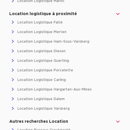
Location Logistique Maroc
Location d'Entrepôts / Activités à Massy
Location logistique à proximité
Location d'Entrepôts / Activités à Rennes
Location Logistique Falck
Location d'Entrepôts / Activités à Besançon
Location Logistique Merten
Achat d'Entrepôts / Activités
Location Logistique Ham-Sous-Varsberg
Achat d'Entrepôts / Activités en Ille-et-Vilaine
Location Logistique Diesen
Achat d'Entrepôts / Activités à Lyon
Location Logistique Guerting
Achat d'Entrepôts / Activités à Aubagne
Location Logistique Porcelette
Achat d'Entrepôts / Activités à Toulouse
Location Logistique Carling
Achat d'Entrepôts / Activités à Dijon
Location Logistique Hargarten-Aux-Mines
Collections d'Entrepôts / Activités
Location Logistique Dalem
Entrepôts et Locaux d'activités indépendants
Location Logistique Varsberg
Entrepôts et Locaux d'activités avec quai de
Autres recherches Location
chargement
Location Bureaux Creutzwald