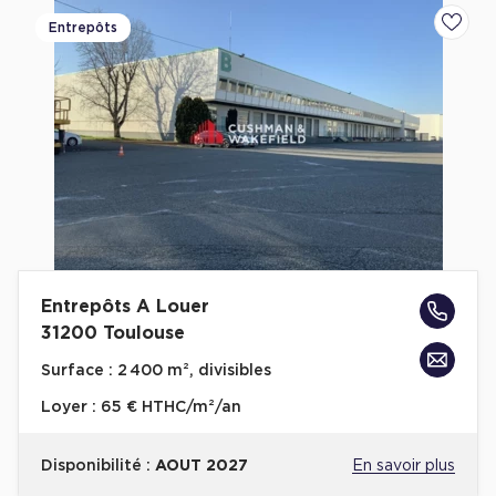
Cas Clients
Entrepôts
Ajoute
Entrepôts A Louer
31200 Toulouse
Surface :
2 400 m², divisibles
Loyer :
65 € HTHC/m²/an
Disponibilité :
AOUT 2027
En savoir plus