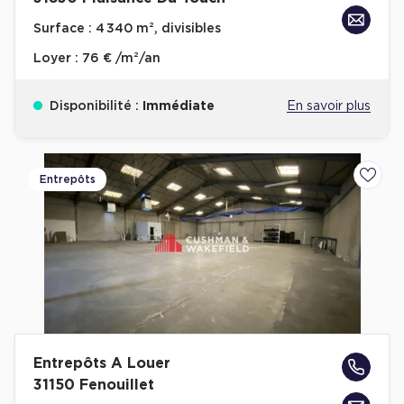
Surface :
4 340 m², divisibles
Loyer :
76 € /m²/an
Disponibilité :
Immédiate
En savoir plus
Entrepôts
Ajoute
Entrepôts A Louer
31150 Fenouillet