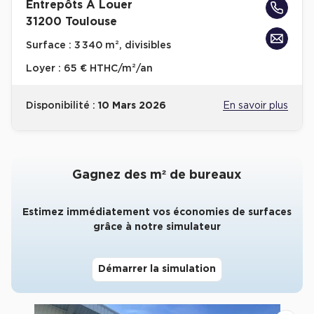
Entrepôts A Louer
31200 Toulouse
Collections de Logistique
Surface :
3 340 m², divisibles
Logistique urbaine
Loyer :
65 € HTHC/m²/an
Entrepôts Messagerie
Entrepôts logistique classe A
Disponibilité :
10 Mars 2026
En savoir plus
Entrepôts XXL
Gagnez des m² de bureaux
Location de Commerces
Estimez immédiatement vos économies de surfaces
grâce à notre simulateur
Location de Commerces à Paris
Location de Commerces à Bordeaux
Démarrer la simulation
Location de Commerces à Toulouse
Location de Commerces à Reims