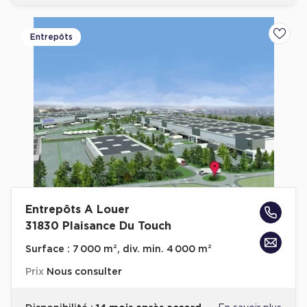
Entrepôts
Ajoute
Entrepôts A Louer
31830 Plaisance Du Touch
Surface :
7 000 m², div. min. 4 000 m²
Prix
Nous consulter