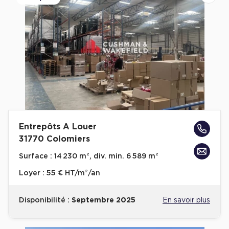
Plateaux opérés
Plateaux opérés à Paris
Plateaux opérés à Lyon
Plateaux opérés à Neuilly-sur-Seine
Plateaux opérés à Saint-Ouen
Plateaux opérés à Boulogne-Billancourt
Collections Flex / Coworking
Entrepôts A Louer
31770 Colomiers
Bureaux privés avec terrasse
Surface :
14 230 m², div. min. 6 589 m²
Loyer :
55 € HT/m²/an
Disponibilité :
Septembre 2025
En savoir plus
Guide & Conseils
Livrets blancs & Études