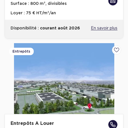
Surface :
800 m², divisibles
Loyer :
75 € HT/m²/an
Disponibilité :
courant août 2026
En savoir plus
Entrepôts
Ajoute
Entrepôts A Louer