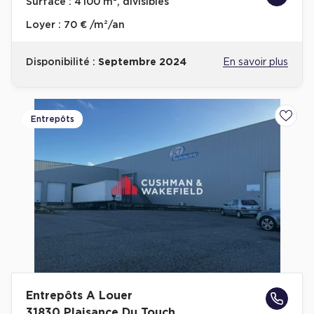
Surface :
4 100 m², divisibles
Loyer :
70 € /m²/an
Disponibilité :
Septembre 2024
En savoir plus
Entrepôts
Ajoute
Entrepôts A Louer
31830 Plaisance Du Touch