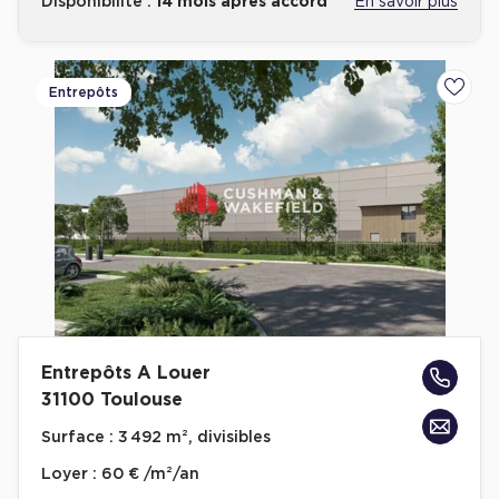
Disponibilité :
14 mois après accord
En savoir plus
Entrepôts
Ajoute
Entrepôts A Louer
31100 Toulouse
Surface :
3 492 m², divisibles
Loyer :
60 € /m²/an