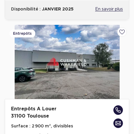
Disponibilité :
JANVIER 2025
En savoir plus
Entrepôts
Ajoute
Entrepôts A Louer
31100 Toulouse
Surface :
2 900 m², divisibles