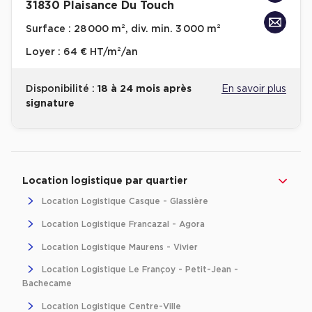
31830 Plaisance Du Touch
Surface :
28 000 m², div. min. 3 000 m²
Loyer :
64 € HT/m²/an
Disponibilité :
18 à 24 mois après
En savoir plus
signature
Revenir à l'accueil -
Immobilier entreprise
Location Logistique
Occitanie
Haute
Location logistique par quartier
Location Logistique Casque - Glassière
Location Logistique Francazal - Agora
Location Logistique Maurens - Vivier
Location Logistique Le Françoy - Petit-Jean -
Bachecame
Location Logistique Centre-Ville