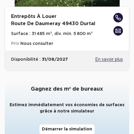
Collections de Logistique
Entrepôts À Louer
Logistique urbaine
Route De Daumeray 49430 Durtal
Entrepôts Messagerie
Surface :
31 485 m², div. min. 5 800 m²
Entrepôts logistique classe A
Prix
Nous consulter
Entrepôts XXL
Disponibilité :
31/08/2027
En savoir plus
Location de Commerces
Gagnez des m² de bureaux
Location de Commerces à Paris
Estimez immédiatement vos économies de surfaces
Location de Commerces à Bordeaux
grâce à notre simulateur
Location de Commerces à Toulouse
Location de Commerces à Reims
Démarrer la simulation