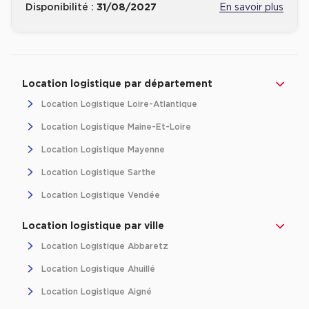
Disponibilité :
31/08/2027
En savoir plus
Plateaux opérés
Plateaux opérés à Paris
Revenir à l'accueil -
Immobilier entreprise
Location Logistique
Pays de la Loire
Plateaux opérés à Lyon
Location logistique par département
Plateaux opérés à Neuilly-sur-Seine
Location Logistique Loire-Atlantique
Plateaux opérés à Saint-Ouen
Location Logistique Maine-Et-Loire
Plateaux opérés à Boulogne-Billancourt
Location Logistique Mayenne
Collections Flex / Coworking
Location Logistique Sarthe
Bureaux privés avec terrasse
Location Logistique Vendée
Location logistique par ville
Location Logistique Abbaretz
Location Logistique Ahuillé
Guide & Conseils
Location Logistique Aigné
Livrets blancs & Études