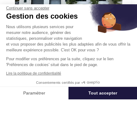
Continuer sans accepter
Gestion des cookies
Nous utilisons plusieurs services pour
Activités A Louer
mesurer notre audience, générer des
8 Rue Des Herons 67960 Entzheim
statistiques, personnaliser votre navigation
et vous proposer des publicités les plus adaptées afin de vous offrir la
Surface :
379 m², div. min. 134 m²
meilleure expérience possible. C'est OK pour vous ?
Loyer :
80 € HT/HC/m²/an
Pour modifier vos préférences par la suite, cliquez sur le lien
'Préférences de cookies' situé dans le pied de page.
Lire la politique de confidentialité
Disponibilité :
Immédiate
En savoir plus
Consentements certifiés par
Appeler
Nous contacter
Paramétrer
Tout accepter
Axeptio consent
Plateforme de Gestion du Consentement : Personnalisez vos Options
Notre plateforme vous permet d'adapter et de gérer vos paramètres de 
Un projet immobilier ?
Vous souhaitez nous confier votre actif ?