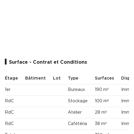
Surface - Contrat et Conditions
Étage
Bâtiment
Lot
Type
Surfaces
Dispon
1er
Bureaux
190 m²
Imméd
RdC
Stockage
100 m²
Imméd
RdC
Atelier
28 m²
Imméd
RdC
Cafétéria
38 m²
Imméd