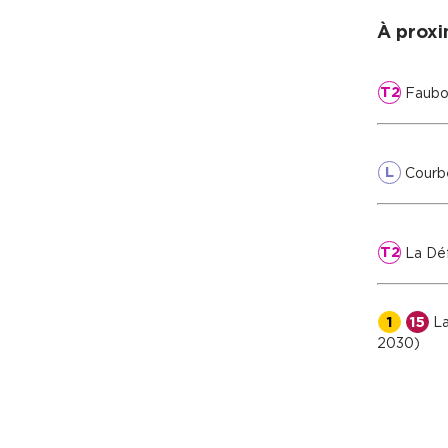
À proxi
T2
Faubou
L
Courb
T2
La Dé
1
15
La
2030)