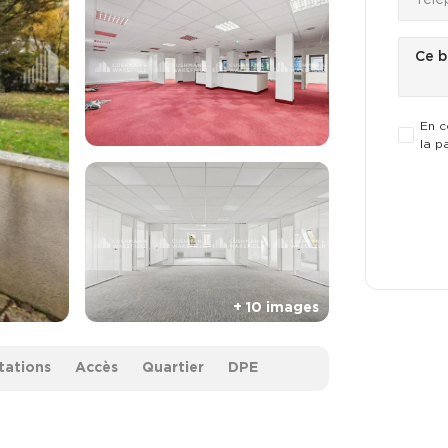
En c
la p
tations
Accès
Quartier
DPE