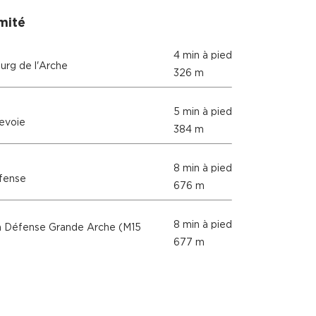
mité
4 min à pied
rg de l'Arche
326 m
5 min à pied
evoie
384 m
8 min à pied
fense
676 m
8 min à pied
 Défense Grande Arche (M15
677 m