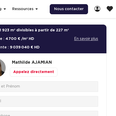
Nous contacter
g
Ressources
1 923 m² divisibles à partir de 227 m²
e :
4 700 € /m² HD
En savoir plus
ente :
9 039 040 € HD
Mathilde
AJAMIAN
Appelez directement