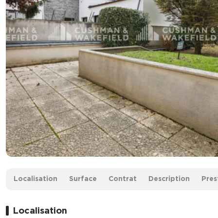
Surface :
1 923 m² divisibles à partir de 227 m²
Localisation
Surface
Contrat
Description
Pres
À partir de :
4 700 € /m² HD
Prix de vente :
9 039 040 € HD
Localisation