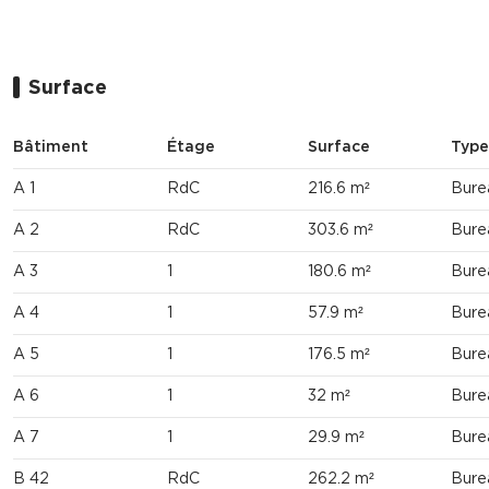
Surface
Bâtiment
Étage
Surface
Type
A 1
RdC
216.6 m²
Bure
A 2
RdC
303.6 m²
Bure
A 3
1
180.6 m²
Bure
A 4
1
57.9 m²
Bure
A 5
1
176.5 m²
Bure
A 6
1
32 m²
Bure
A 7
1
29.9 m²
Bure
B 42
RdC
262.2 m²
Bure