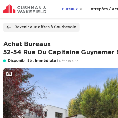
Bureaux
Entrepôts / Act
ppeler
Nous contacter
Revenir aux offres à Courbevoie
Achat Bureaux
52-54 Rue Du Capitaine Guynemer
Disponibilité :
Immédiate
| Réf. : 191064