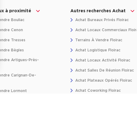
x à proximité
Autres recherches Achat
ndre Bouliac
Achat Bureaux Privés Floirac
endre Cenon
Achat Locaux Commerciaux Floir
ndre Tresses
Terrains À Vendre Floirac
endre Bègles
Achat Logistique Floirac
ndre Artigues-Près-
Achat Locaux Activité Floirac
Achat Salles De Réunion Floirac
ns
ndre Carignan-De-
Achat Plateaux Opérés Floirac
de confidentialité, en garantissant la conformité avec les réglementat
Achat Coworking Floirac
endre Lormont
ndre Latresne
endre Talence
ndre Fargues-Saint-Hilaire