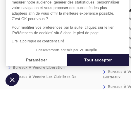
mesurer notre audience, générer des statistiques, personnaliser
votre navigation et vous proposer des publicités les plus
Achat bureaux par quartier
Achat bureau
adaptées afin de vous offrir la meilleure expérience possible.
C'est OK pour vous ?
Bureaux À Vendre Dravemont
Bureaux À Ve
Pour modifier vos préférences par la suite, cliquez sur le lien
Bureaux À Vendre Saint-Leu - Verts
Bureaux À V
'Préférences de cookies' situé dans le pied de page.
Coteaux - Plateaux
Bureaux À Ve
Lire la politique de confidentialité
Bureaux À Vendre Les Etangs
Bureaux À V
Consentements certifiés par
Bureaux À Vendre Centre-Ville -
Bureaux À Ve
Monte Christo
Paramétrer
Tout accepter
Bordeaux
Bureaux À Vendre Libération
Axeptio consent
Plateforme de Gestion du Consentement : Personnalisez vos Optio
Bureaux À Ve
Bureaux À Vendre Les Clairières De
Bordeaux
Notre plateforme vous permet d'adapter et de gérer vos paramètres 
Flore
Bureaux À V
Bureaux À Vendre Gambetta
Bureaux À Ve
Bureaux À Vendre Belle Croix - Rebédech
Bureaux À V
Bureaux À Ve