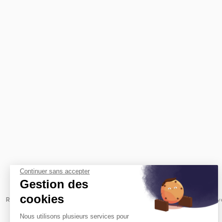
Continuer sans accepter
Gestion des
cookies
Revenir à l'accueil -
Immobilier entreprise
Achat Bureaux
Nouve
Nous utilisons plusieurs services pour