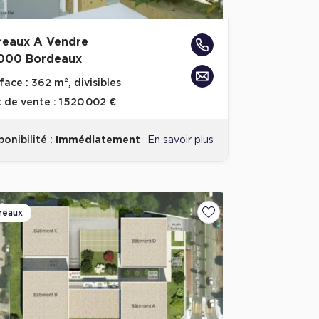
reaux A Vendre
000 Bordeaux
face :
362 m², divisibles
x de vente :
1 520 002 €
ponibilité :
Immédiatement
En savoir plus
reaux
voris
Ajouter aux favoris