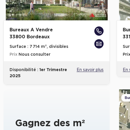
Bureaux A Vendre
Bu
33800 Bordeaux
33
Surface :
7 714 m², divisibles
Sur
Prix
Nous consulter
Pri
Disponibilité :
1er Trimestre
En savoir plus
En 
2025
Bu
Gagnez des m²