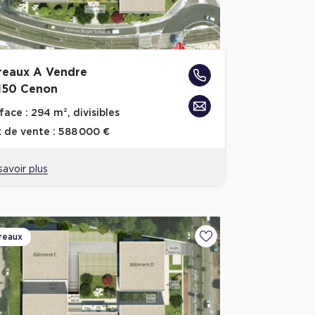
reaux A Vendre
150 Cenon
face :
294 m², divisibles
x de vente :
588 000 €
savoir plus
reaux
Ajouter aux favoris