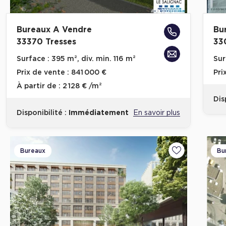
Bureaux A Vendre
Bu
33370 Tresses
33
Surface :
395 m², div. min. 116 m²
Sur
Prix de vente :
841 000 €
Pri
À partir de :
2 128 € /m²
Dis
Disponibilité :
Immédiatement
En savoir plus
Bureaux
Bu
Ajouter aux fa