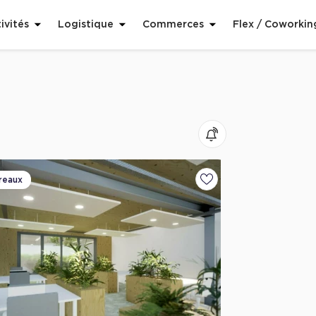
ivités
Logistique
Commerces
Flex / Coworkin
reaux
voris
Ajouter aux favoris