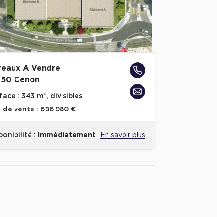
reaux A Vendre
150 Cenon
face :
343 m², divisibles
x de vente :
686 980 €
ponibilité :
Immédiatement
En savoir plus