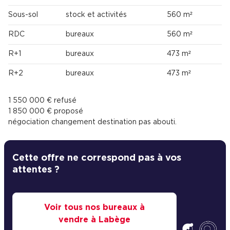
Sous-sol
stock et activités
560 m²
RDC
bureaux
560 m²
R+1
bureaux
473 m²
R+2
bureaux
473 m²
1 550 000 € refusé
1 850 000 € proposé
négociation changement destination pas abouti.
Cette offre ne correspond pas à vos
attentes ?
Voir tous nos bureaux à
vendre à Labège