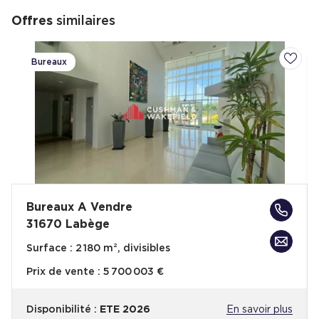
Offres
similaires
Bureaux
Ajoute
Bureaux A Vendre
31670 Labège
Surface :
2 180 m², divisibles
Prix de vente :
5 700 003 €
Disponibilité :
ETE 2026
En savoir plus