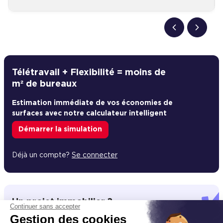
Télétravail + Flexibilité = moins de
m² de bureaux
Estimation immédiate de vos économies de
surfaces avec notre calculateur intelligent
Démarrer la simulation
Déjà un compte?
Se connecter
Un projet immobilier ?
Continuer sans accepter
Gestion des cookies
Vous souhaitez nous confier votre actif ?