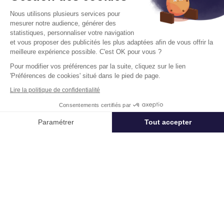
Cushman & Wakefield vous aide à optimiser
Nous utilisons plusieurs services pour
votre immobilier.
mesurer notre audience, générer des
statistiques, personnaliser votre navigation
et vous proposer des publicités les plus adaptées afin de vous offrir la
Créer un projet
meilleure expérience possible. C'est OK pour vous ?
Pour modifier vos préférences par la suite, cliquez sur le lien
'Préférences de cookies' situé dans le pied de page.
Immobilier entreprise
Achat Bureaux
Labège
Achat Bureaux
Lire la politique de confidentialité
Consentements certifiés par
Appeler
Nous contacter
Paramétrer
Tout accepter
Acteur mondial des services dédiés à l’immobilier d’entreprise,
Axeptio consent
Plateforme de Gestion du Consentement : Personnalisez vos Options
Cushman & Wakefield (NYSE: CWK) conseille investisseurs,
propriétaires et entreprises utilisatrices dans toute leur chaîne de
valeur immobilière, de la réflexion stratégique jusqu’à
Notre plateforme vous permet d'adapter et de gérer vos paramètres de 
l’aménagement des locaux. Le groupe accompagne ses clients
utilisateurs et investisseurs internationaux, dans la valorisation de
leurs actifs immobiliers en combinant perspective mondiale et
expertise locale à forte valeur ajoutée, à une plateforme
complète de solutions immobilières. Fort de 53 000
collaborateurs, 350 implantations et 60 pays dans le monde,
Cushman & Wakefield a réalisé un chiffre d’affaires de 10,3 milliards