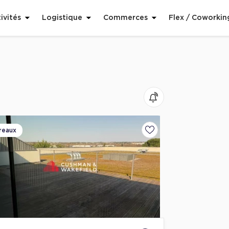
ivités
Logistique
Commerces
Flex / Coworkin
reaux
voris
Ajouter aux favoris