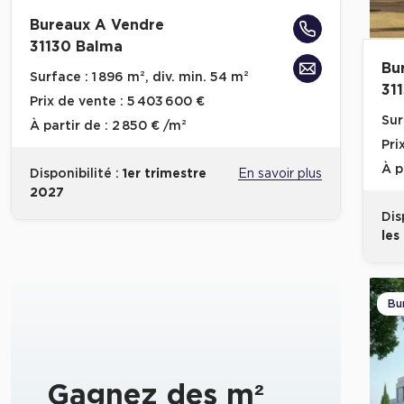
Bureaux A Vendre
31130 Balma
Bu
Surface :
1 896 m², div. min. 54 m²
31
Prix de vente :
5 403 600 €
Sur
À partir de :
2 850 € /m²
Pri
À p
Disponibilité :
1er trimestre
En savoir plus
2027
Dis
les
Bu
Gagnez des m²