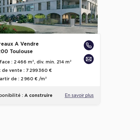
reaux A Vendre
200 Toulouse
face :
2 466 m², div. min. 214 m²
x de vente :
7 299 360 €
artir de :
2 960 € /m²
ponibilité :
A construire
En savoir plus
voris