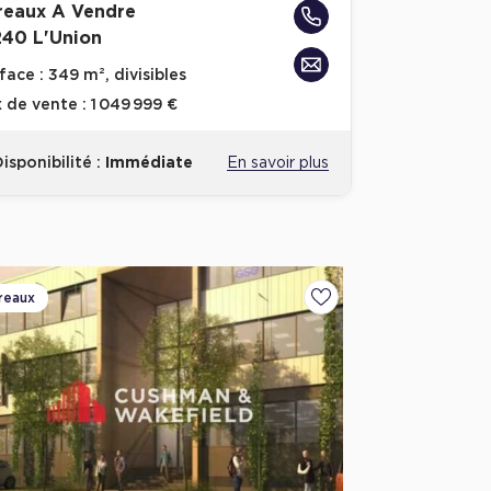
reaux A Vendre
240 L'Union
face :
349 m², divisibles
x de vente :
1 049 999 €
isponibilité :
Immédiate
En savoir plus
reaux
voris
Ajouter aux favoris