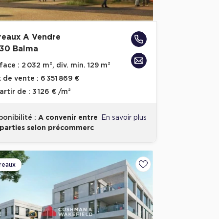
reaux A Vendre
130 Balma
face :
2 032 m², div. min. 129 m²
x de vente :
6 351 869 €
artir de :
3 126 € /m²
ponibilité :
A convenir entre
En savoir plus
 parties selon précommerc
reaux
Ajouter aux favoris