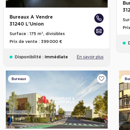
Bu
31
Bureaux A Vendre
Sur
31240 L'Union
Pri
Surface :
175 m², divisibles
Prix de vente :
399 000 €
D
Disponibilité :
Immédiate
En savoir plus
Bureaux
Bu
Ajouter aux fa