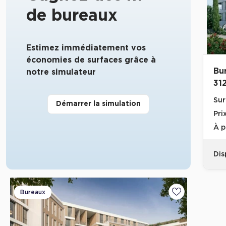
de bureaux
Estimez immédiatement vos
économies de surfaces grâce à
Bu
notre simulateur
31
Sur
Démarrer la simulation
Pri
À p
Dis
Bureaux
Ajouter aux fa