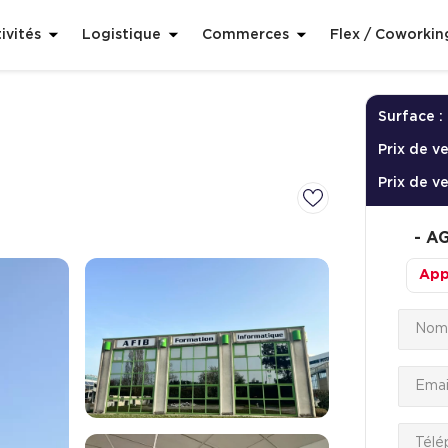
ivités
Logistique
Commerces
Flex / Coworkin
Surface :
Prix de v
Prix de v
-
AG
App