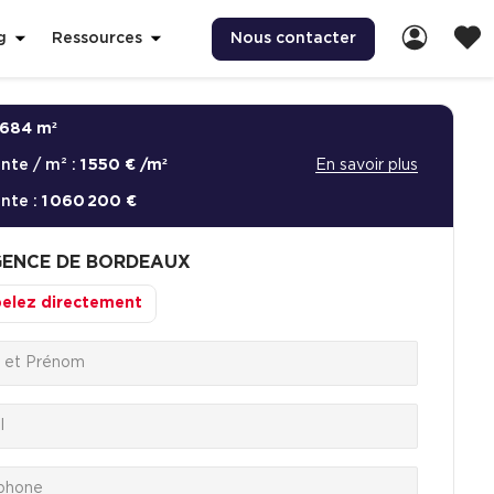
Nous contacter
g
Ressources
684 m²
ente / m² :
1 550 € /m²
En savoir plus
ente :
1 060 200 €
ENCE DE BORDEAUX
elez directement