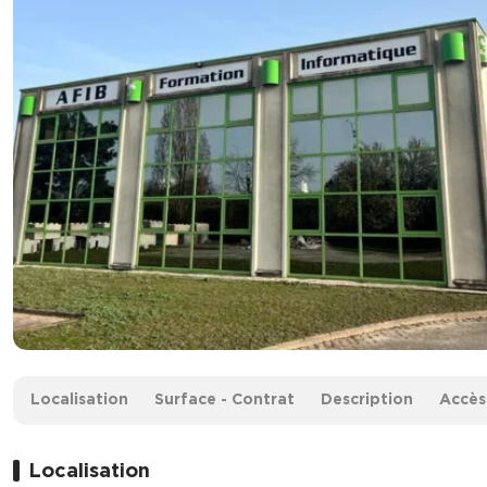
Surface :
684 m²
Localisation
Surface - Contrat
Description
Accès
Prix de vente / m² :
1 550 € /m²
Prix de vente :
1 060 200 €
Localisation