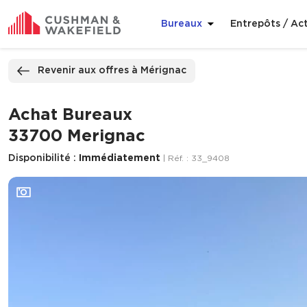
Bureaux
Entrepôts / Act
ppeler
Nous contacter
Revenir aux offres à Mérignac
Achat Bureaux
33700 Merignac
Disponibilité :
Immédiatement
| Réf. : 33_9408