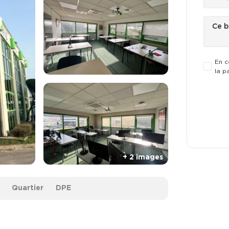
En c
la p
Quartier
DPE