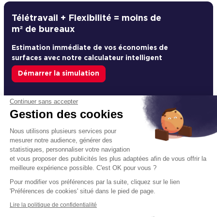
Télétravail + Flexibilité = moins de
m² de bureaux
Estimation immédiate de vos économies de
surfaces avec notre calculateur intelligent
Démarrer la simulation
Déjà un compte?
Se connecter
Continuer sans accepter
Gestion des cookies
Nous utilisons plusieurs services pour
mesurer notre audience, générer des
Un projet immobilier ?
statistiques, personnaliser votre navigation
et vous proposer des publicités les plus adaptées afin de vous offrir la
Vous souhaitez nous confier votre actif ?
meilleure expérience possible. C'est OK pour vous ?
Cushman & Wakefield vous aide à optimiser
Pour modifier vos préférences par la suite, cliquez sur le lien
votre immobilier.
'Préférences de cookies' situé dans le pied de page.
Lire la politique de confidentialité
Créer un projet