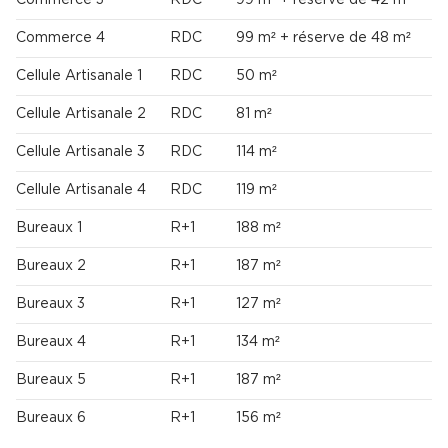
Commerce 3
RDC
99 m² + réserve de 42 m²
Commerce 4
RDC
99 m² + réserve de 48 m²
Cellule Artisanale 1
RDC
50 m²
Cellule Artisanale 2
RDC
81 m²
Cellule Artisanale 3
RDC
114 m²
Cellule Artisanale 4
RDC
119 m²
Bureaux 1
R+1
188 m²
Bureaux 2
R+1
187 m²
Bureaux 3
R+1
127 m²
2
Bureaux 4
R+1
134 m²
2
Bureaux 5
R+1
187 m²
4
Bureaux 6
R+1
156 m²
4