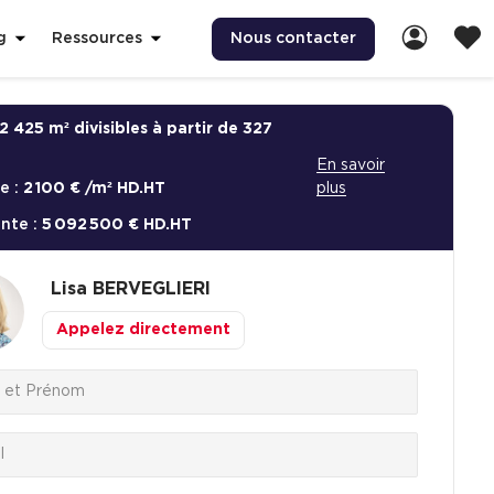
Nous contacter
g
Ressources
2 425 m² divisibles à partir de 327
En savoir
e :
2 100 € /m² HD.HT
plus
ente :
5 092 500 € HD.HT
Lisa
BERVEGLIERI
Appelez directement