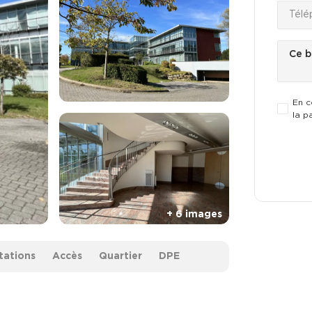
En c
la p
tations
Accès
Quartier
DPE