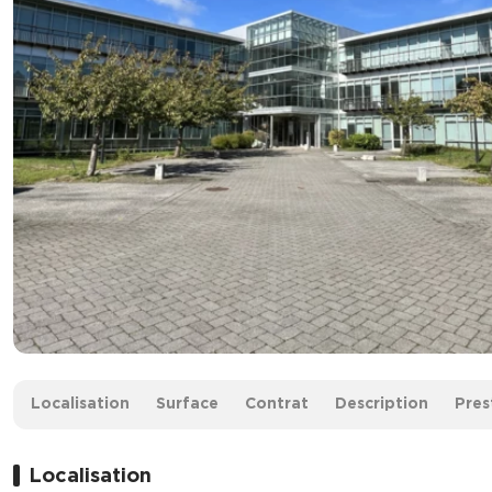
Surface :
2 425 m² divisibles à partir de 327 m²
Localisation
Surface
Contrat
Description
Pres
À partir de :
2 100 € /m² HD.HT
Prix de vente :
5 092 500 € HD.HT
Localisation