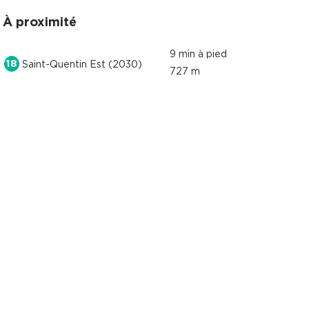
À proximité
9 min à pied
18
Saint-Quentin Est (2030)
727 m