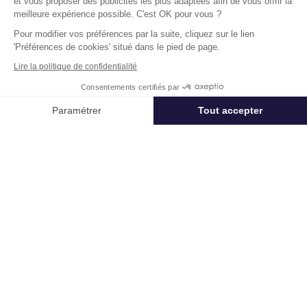
et vous proposer des publicités les plus adaptées afin de vous offrir la
meilleure expérience possible. C'est OK pour vous ?
Pour modifier vos préférences par la suite, cliquez sur le lien
'Préférences de cookies' situé dans le pied de page.
Lire la politique de confidentialité
Télétravail + Flexibilité = moins de
Consentements certifiés par
m² de bureaux
Appeler
Nous contacter
Paramétrer
Tout accepter
Estimation immédiate de vos économies de
Axeptio consent
Plateforme de Gestion du Consentement : Personnalisez vos Options
surfaces avec notre calculateur intelligent
Démarrer la simulation
Notre plateforme vous permet d'adapter et de gérer vos paramètres de 
Déjà un compte?
Se connecter
Un projet immobilier ?
Vous souhaitez nous confier votre actif ?
Cushman & Wakefield vous aide à optimiser