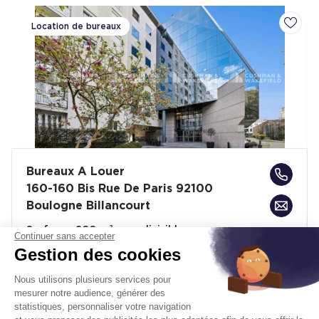
Location de bureaux
Ajoute
Bureaux A Louer
160-160 Bis Rue De Paris 92100
Boulogne Billancourt
Surface :
200 m², non divisibles
Continuer sans accepter
Gestion des cookies
Loyer :
320 € HT/HC/m²/an
Nous utilisons plusieurs services pour
Disponibilité :
Immédiate
En savoir plus
mesurer notre audience, générer des
statistiques, personnaliser votre navigation