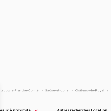
urgogne-Franche-Comté
Saône-et-Loire
Châtenoy-le-Royal
eaux à proximité
Autres recherches Location