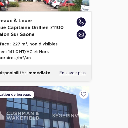
reaux À Louer
Rue Capitaine Drillien 71100
alon Sur Saone
face :
227 m², non divisibles
er :
141 € HT/HC et Hors
oraires./m²/an
isponibilité :
Immédiate
En savoir plus
cation de bureaux
Ajouter aux favoris