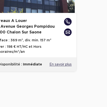
reaux A Louer
 Avenue Georges Pompidou
100 Chalon Sur Saone
face :
369 m², div. min. 157 m²
er :
198 € HT/HC et Hors
oraires/m²/an
isponibilité :
Immédiate
En savoir plus
voris