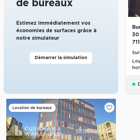
de bureaux
Estimez immédiatement vos
Bu
économies de surfaces grâce à
30
notre simulateur
71
Sur
Démarrer la simulation
Loy
hon
D
Location de bureaux
Ajouter aux fa