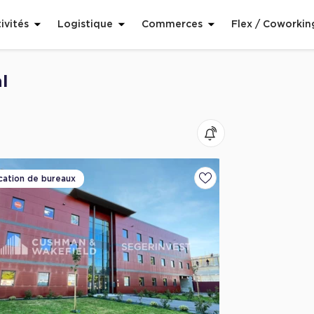
ivités
Logistique
Commerces
Flex / Coworkin
l
cation de bureaux
voris
Ajouter aux favoris