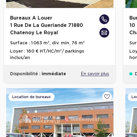
Bureaux A Louer
Bu
1 Rue De La Guerlande 71880
10
Chatenoy Le Royal
Ch
Surface :
1 063 m², div. min. 76 m²
Sur
Loyer :
160 € HT/HC/m²/ parkings
Loy
inclus/an
hon
Disponibilité :
immédiate
En savoir plus
D
Location de bureaux
Lo
Ajouter aux fa