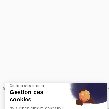
Continuer sans accepter
Revenir à l'accueil -
Immobilier entreprise
Location Bureaux
Bo
Gestion des
cookies
Nous utilisons plusieurs services pour
Location bureaux par quartier
Location bur