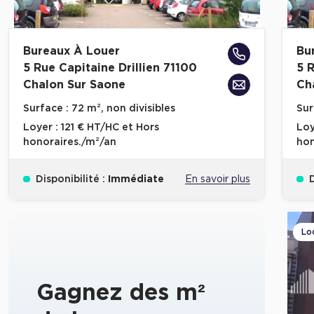
Bureaux À Louer
Bu
5 Rue Capitaine Drillien 71100
5 
Chalon Sur Saone
Ch
Surface :
72 m², non divisibles
Sur
Loyer :
121 € HT/HC et Hors
Loy
honoraires./m²/an
hon
Disponibilité :
Immédiate
En savoir plus
D
Lo
Gagnez des m²