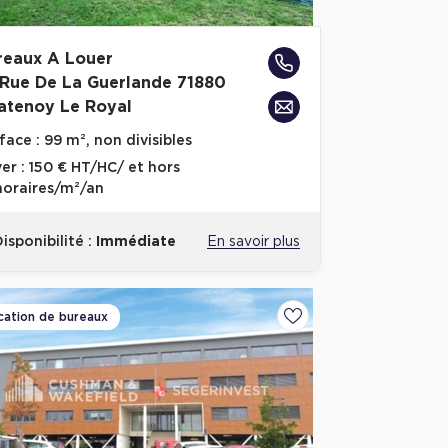
reaux A Louer
 Rue De La Guerlande 71880
atenoy Le Royal
face :
99 m², non divisibles
er :
150 € HT/HC/ et hors
oraires/m²/an
isponibilité :
Immédiate
En savoir plus
cation de bureaux
voris
Ajouter aux favoris