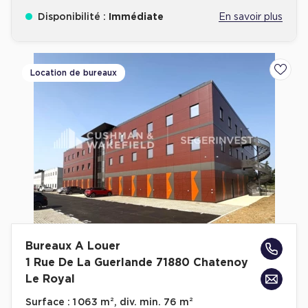
Disponibilité :
Immédiate
En savoir plus
Location de bureaux
Ajoute
Bureaux A Louer
1 Rue De La Guerlande 71880 Chatenoy
Le Royal
Surface :
1 063 m², div. min. 76 m²