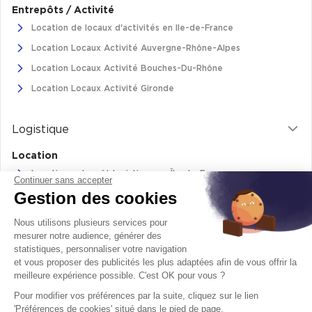
Entrepôts / Activité
Location de locaux d'activités en Ile-de-France
Location Locaux Activité Auvergne-Rhône-Alpes
Location Locaux Activité Bouches-Du-Rhône
Location Locaux Activité Gironde
Logistique
Location
Location entrepôt logistique en Île-de-France
Continuer sans accepter
Gestion des cookies
Location entrepôt logistique Pas-de-Calais
Location de bâtiments logistiques en Auvergne-Rhône-Alpes
Nous utilisons plusieurs services pour
Location Logistique Bouches-Du-Rhône
mesurer notre audience, générer des
statistiques, personnaliser votre navigation
et vous proposer des publicités les plus adaptées afin de vous offrir la
meilleure expérience possible. C'est OK pour vous ?
Retrouvez-nous sur
Pour modifier vos préférences par la suite, cliquez sur le lien
facebook
twitter
instagram
youtube
'Préférences de cookies' situé dans le pied de page.