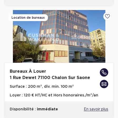
Cas Clients
Location de bureaux
Ajoute
Bureaux À Louer
1 Rue Dewet 71100 Chalon Sur Saone
Surface :
200 m², div. min. 100 m²
Loyer :
120 € HT/HC et Hors honoraires./m²/an
Disponibilité :
immédiate
En savoir plus