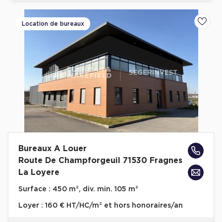
Location de bureaux
Ajoute
Bureaux A Louer
Route De Champforgeuil 71530 Fragnes
La Loyere
Surface :
450 m², div. min. 105 m²
Loyer :
160 € HT/HC/m² et hors honoraires/an