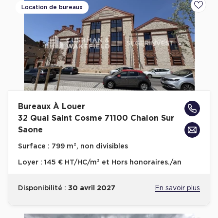
Location de bureaux
Ajoute
Achat de Commerces
Achat de Commerces à Nîmes
Achat de Commerces à Toulouse
Achat de Commerces à Marseille
Achat de Commerces à Dijon
Bureaux À Louer
32 Quai Saint Cosme 71100 Chalon Sur
Saone
Bureaux privés
Surface :
799 m², non divisibles
Bureaux privés à Paris
Loyer :
145 € HT/HC/m² et Hors honoraires./an
Bureaux privés à Lyon
Bureaux privés à Marseille
Disponibilité :
30 avril 2027
En savoir plus
Bureaux privés à Neuilly-sur-Seine
Bureaux privés à Lille