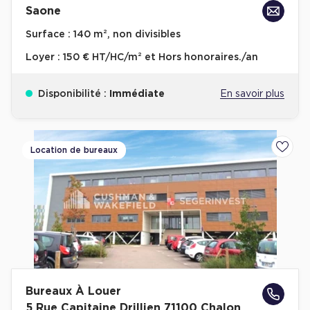
Saone
Achat de Bureaux à Rennes
Surface :
140 m², non divisibles
Collections de Bureaux
Loyer :
150 € HT/HC/m² et Hors honoraires./an
Hôtels particuliers
Immeuble indépendant
Disponibilité :
Immédiate
En savoir plus
Bureaux certifiés - Environnement
Immeuble de bureaux avec services
Location de bureaux
Ajoute
Location bureaux Bellecour - Cordeliers (Lyon)
Haussmanniens
Location d'Entrepôts / Activités
Location d'Entrepôts / Activités à Aix-en-Provence
Bureaux À Louer
Location d'Entrepôts / Activités à Saint-Priest
5 Rue Capitaine Drillien 71100 Chalon