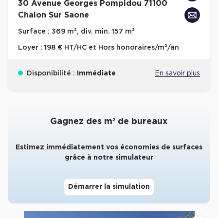
30 Avenue Georges Pompidou 71100
Chalon Sur Saone
Collections de Logistique
Surface :
369 m², div. min. 157 m²
Logistique urbaine
Loyer :
198 € HT/HC et Hors honoraires/m²/an
Entrepôts Messagerie
Entrepôts logistique classe A
Disponibilité :
Immédiate
En savoir plus
Entrepôts XXL
Gagnez des m² de bureaux
Location de Commerces
Estimez immédiatement vos économies de surfaces
grâce à notre simulateur
Location de Commerces à Paris
Location de Commerces à Bordeaux
Démarrer la simulation
Location de Commerces à Toulouse
Location de Commerces à Reims