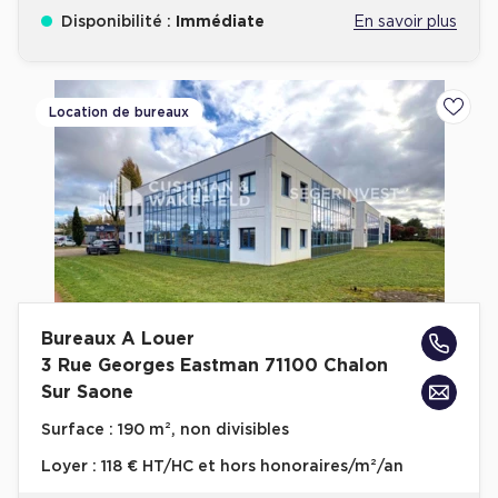
Disponibilité :
Immédiate
En savoir plus
Location de bureaux
Ajoute
Bureaux A Louer
3 Rue Georges Eastman 71100 Chalon
Sur Saone
Surface :
190 m², non divisibles
Loyer :
118 € HT/HC et hors honoraires/m²/an