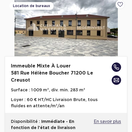
Location de bureaux
Ajoute
Plateaux opérés
Plateaux opérés à Paris
Plateaux opérés à Lyon
Plateaux opérés à Neuilly-sur-Seine
Plateaux opérés à Saint-Ouen
Plateaux opérés à Boulogne-Billancourt
Immeuble Mixte À Louer
Collections Flex / Coworking
581 Rue Hélène Boucher 71200 Le
Creusot
Bureaux privés avec terrasse
Surface :
1 009 m², div. min. 283 m²
Loyer :
60 € HT/HC Livraison Brute, tous
fluides en attente/m²/an
Guide & Conseils
Disponibilité :
Immédiate - En
En savoir plus
Livrets blancs & Études
fonction de l'état de livraison