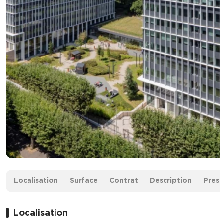
Surface :
636 m² non divisibles
Localisation
Surface
Contrat
Description
Pres
Loyer :
270 € HT/HC/m²/an
Localisation