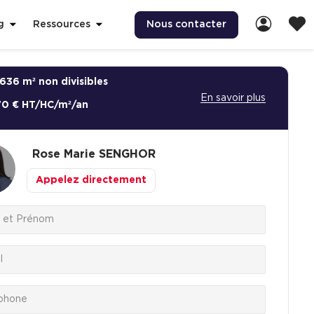
Nous contacter
g
Ressources
636 m² non divisibles
En savoir plus
70 € HT/HC/m²/an
Rose Marie
SENGHOR
Appelez directement