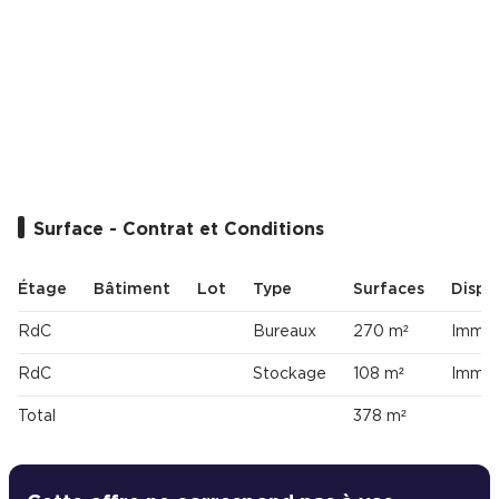
Surface - Contrat et Conditions
Étage
Bâtiment
Lot
Type
Surfaces
Dispon
RdC
Bureaux
270 m²
Imméd
RdC
Stockage
108 m²
Imméd
Total
378 m²