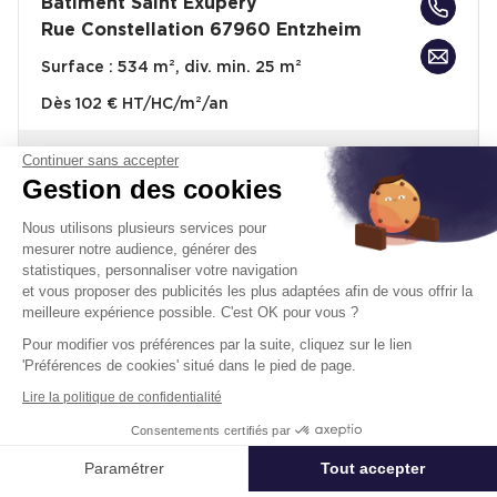
Batiment Saint Exupery
Rue Constellation 67960 Entzheim
Surface :
534 m², div. min. 25 m²
Dès
102 € HT/HC/m²/an
Continuer sans accepter
Disponibilité :
Immédiate
En savoir plus
Gestion des cookies
Nous utilisons plusieurs services pour
mesurer notre audience, générer des
statistiques, personnaliser votre navigation
et vous proposer des publicités les plus adaptées afin de vous offrir la
meilleure expérience possible. C'est OK pour vous ?
Télétravail + Flexibilité = moins de
Pour modifier vos préférences par la suite, cliquez sur le lien
m² de bureaux
'Préférences de cookies' situé dans le pied de page.
Lire la politique de confidentialité
Estimation immédiate de vos économies de
surfaces avec notre calculateur intelligent
Consentements certifiés par
Appeler
Nous contacter
Démarrer la simulation
Paramétrer
Tout accepter