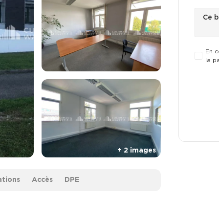
En c
la p
ations
Accès
DPE