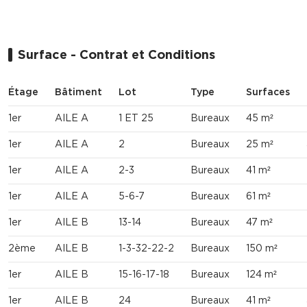
Surface - Contrat et Conditions
Étage
Bâtiment
Lot
Type
Surfaces
1er
AILE A
1 ET 25
Bureaux
45 m²
1er
AILE A
2
Bureaux
25 m²
1er
AILE A
2-3
Bureaux
41 m²
1er
AILE A
5-6-7
Bureaux
61 m²
1er
AILE B
13-14
Bureaux
47 m²
2ème
AILE B
1-3-32-22-2
Bureaux
150 m²
1er
AILE B
15-16-17-18
Bureaux
124 m²
1er
AILE B
24
Bureaux
41 m²