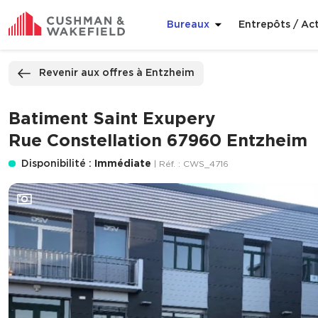
Bureaux
Entrepôts / Act
ppeler
Nous contacter
Revenir aux offres à Entzheim
Batiment Saint Exupery
Rue Constellation 67960 Entzheim
Disponibilité :
Immédiate
| Réf. : CWS_4716