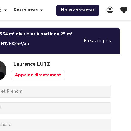
Nous contacter
g
Ressources
534 m² divisibles à partir de 25 m²
En savoir plus
€ HT/HC/m²/an
Laurence
LUTZ
Appelez directement