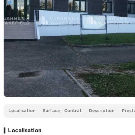
Surface :
534 m² divisibles à partir de 25 m²
Localisation
Surface - Contrat
Description
Prest
Dès
102 € HT/HC/m²/an
Localisation