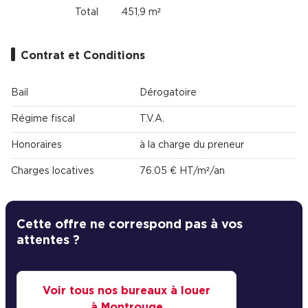
Total
451,9 m²
Contrat et Conditions
Bail
Dérogatoire
Régime fiscal
T.V.A.
Honoraires
à la charge du preneur
Charges locatives
76.05 € HT/m²/an
Cette offre ne correspond pas à vos
attentes ?
Voir tous nos bureaux à louer
à Montrouge