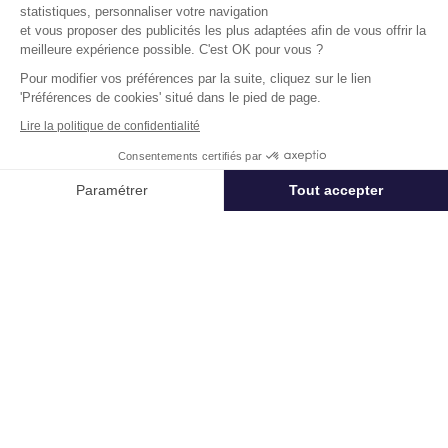
statistiques, personnaliser votre navigation
et vous proposer des publicités les plus adaptées afin de vous offrir la
Soparq
meilleure expérience possible. C'est OK pour vous ?
11-19 Rue De La Vanne 92120 Montrouge
Pour modifier vos préférences par la suite, cliquez sur le lien
Surface :
176 m², non divisibles
'Préférences de cookies' situé dans le pied de page.
Lire la politique de confidentialité
Loyer :
255 € HT/HC/m²/an
Consentements certifiés par
Disponibilité :
Immédiate
En savoir plus
Appeler
Nous contacter
Paramétrer
Tout accepter
Axeptio consent
Plateforme de Gestion du Consentement : Personnalisez vos Options
Notre plateforme vous permet d'adapter et de gérer vos paramètres de 
Télétravail + Flexibilité = moins de
m² de bureaux
Estimation immédiate de vos économies de
surfaces avec notre calculateur intelligent