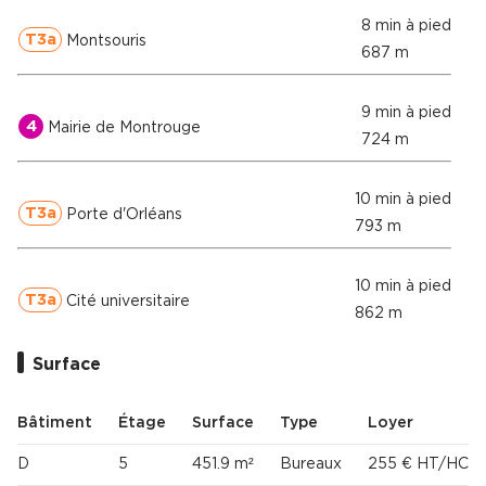
8 min à pied
T3a
Montsouris
687 m
9 min à pied
4
Mairie de Montrouge
724 m
10 min à pied
T3a
Porte d'Orléans
793 m
10 min à pied
T3a
Cité universitaire
862 m
Surface
Bâtiment
Étage
Surface
Type
Loyer
D
5
451.9 m²
Bureaux
255 € HT/HC/m