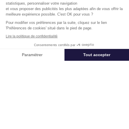
statistiques, personnaliser votre navigation
et vous proposer des publicités les plus adaptées afin de vous offrir la
Soparq
meilleure expérience possible. C'est OK pour vous ?
11-19 Rue De La Vanne 92120 Montrouge
Pour modifier vos préférences par la suite, cliquez sur le lien
Surface :
176 m², non divisibles
'Préférences de cookies' situé dans le pied de page.
Lire la politique de confidentialité
Loyer :
255 € HT/HC/m²/an
Consentements certifiés par
Disponibilité :
Immédiate
En savoir plus
Appeler
Nous contacter
Paramétrer
Tout accepter
Axeptio consent
Plateforme de Gestion du Consentement : Personnalisez vos Options
Notre plateforme vous permet d'adapter et de gérer vos paramètres de 
Télétravail + Flexibilité = moins de
m² de bureaux
Estimation immédiate de vos économies de
surfaces avec notre calculateur intelligent