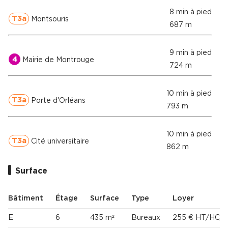
8 min à pied
T3a
Montsouris
687 m
9 min à pied
4
Mairie de Montrouge
724 m
10 min à pied
T3a
Porte d'Orléans
793 m
10 min à pied
T3a
Cité universitaire
862 m
Surface
Bâtiment
Étage
Surface
Type
Loyer
E
6
435 m²
Bureaux
255 € HT/HC/m