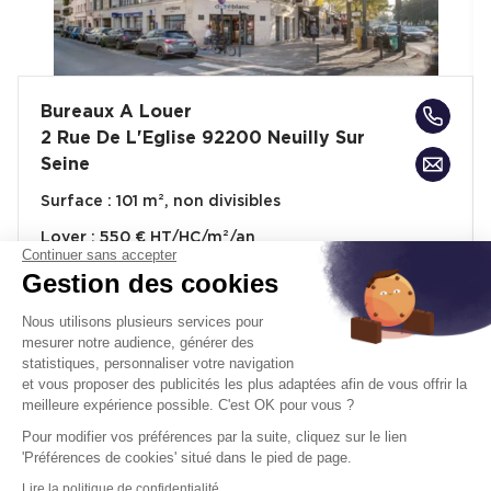
Bureaux A Louer
2 Rue De L'Eglise 92200 Neuilly Sur
Seine
Surface :
101 m², non divisibles
Loyer :
550 € HT/HC/m²/an
Continuer sans accepter
Gestion des cookies
Disponibilité :
Immédiate
En savoir plus
Nous utilisons plusieurs services pour
mesurer notre audience, générer des
statistiques, personnaliser votre navigation
et vous proposer des publicités les plus adaptées afin de vous offrir la
meilleure expérience possible. C'est OK pour vous ?
Pour modifier vos préférences par la suite, cliquez sur le lien
'Préférences de cookies' situé dans le pied de page.
Télétravail + Flexibilité = moins de
Lire la politique de confidentialité