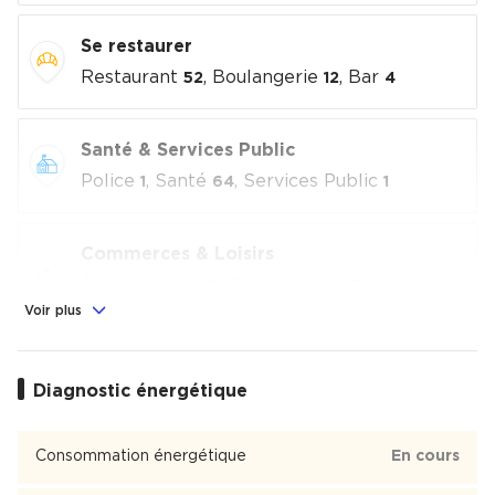
Se restaurer
Restaurant
, Boulangerie
, Bar
52
12
4
Santé & Services Public
Police
, Santé
, Services Public
1
64
1
Commerces & Loisirs
Alimentation
, Commerces
, Loisirs
10
23
culturels
, Sport
Voir plus
2
12
Éducation
Diagnostic énergétique
Crèche
, École
, Collège
, Lycée
7
5
2
2
Consommation énergétique
En cours
Plaine des Sablons