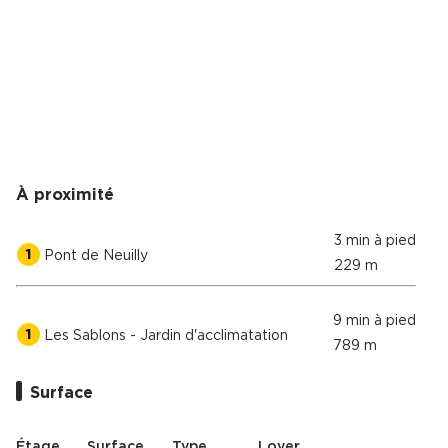
À proximité
3 min à pied
1
Pont de Neuilly
229 m
9 min à pied
1
Les Sablons - Jardin d'acclimatation
789 m
Surface
Étage
Surface
Type
Loyer