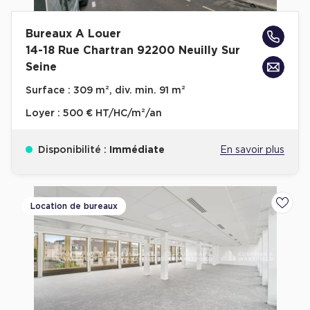
Bureaux A Louer
14-18 Rue Chartran 92200 Neuilly Sur
Seine
Surface :
309 m², div. min. 91 m²
Loyer :
500 € HT/HC/m²/an
Disponibilité :
Immédiate
En savoir plus
Location de bureaux
Ajoute