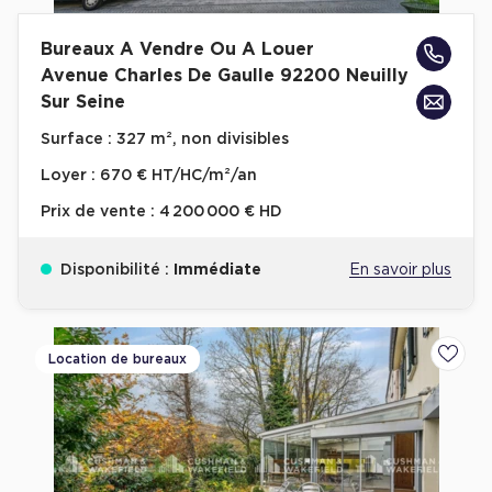
Bureaux A Vendre Ou A Louer
Avenue Charles De Gaulle 92200 Neuilly
Sur Seine
Surface :
327 m², non divisibles
Loyer :
670 € HT/HC/m²/an
Prix de vente :
4 200 000 € HD
Disponibilité :
Immédiate
En savoir plus
Location de bureaux
Ajoute