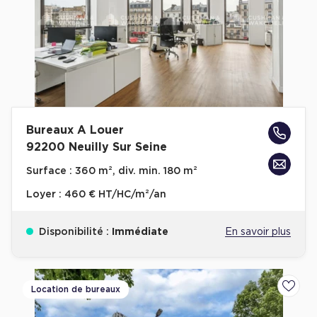
Bureaux A Louer
92200 Neuilly Sur Seine
Surface :
360 m², div. min. 180 m²
Loyer :
460 € HT/HC/m²/an
Disponibilité :
Immédiate
En savoir plus
Location de bureaux
Ajoute