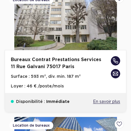
Location de bureaux
Ajoute
Bureaux Contrat Prestations Services
11 Rue Galvani 75017 Paris
Surface :
593 m², div. min. 187 m²
Loyer :
46 € /poste/mois
Disponibilité :
Immédiate
En savoir plus
Location de bureaux
Ajoute