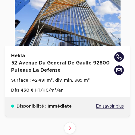
Hekla
52 Avenue Du General De Gaulle 92800
Puteaux La Defense
Surface :
42 491 m², div. min. 985 m²
Dès
430 € HT/HC/m²/an
Disponibilité :
Immédiate
En savoir plus
4
6
8
2
3
5
7
1
Suivant