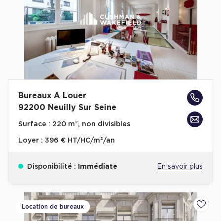
Bureaux A Louer
92200 Neuilly Sur Seine
Surface :
220 m², non divisibles
Loyer :
396 € HT/HC/m²/an
Disponibilité :
Immédiate
En savoir plus
Location de bureaux
Ajoute