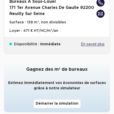
Bureaux A Sous-Louer
171 Ter Avenue Charles De Gaulle 92200
Collections de Logistique
Neuilly Sur Seine
Logistique urbaine
Surface :
138 m², non divisibles
Entrepôts Messagerie
Loyer :
471 € HT/HC/m²/an
Entrepôts logistique classe A
Entrepôts XXL
Disponibilité :
Immédiate
En savoir plus
Gagnez des m² de bureaux
Location de Commerces
Estimez immédiatement vos économies de surfaces
Location de Commerces à Paris
grâce à notre simulateur
Location de Commerces à Bordeaux
Location de Commerces à Toulouse
Démarrer la simulation
Location de Commerces à Reims