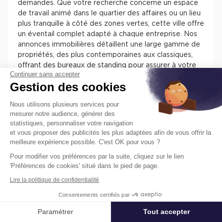
demandes. Que votre recherche concerne un espace
de travail animé dans le quartier des affaires ou un lieu
plus tranquille à côté des zones vertes, cette ville offre
un éventail complet adapté à chaque entreprise. Nos
annonces immobilières détaillent une large gamme de
propriétés, des plus contemporaines aux classiques,
offrant des bureaux de standing pour assurer à votre
Continuer sans accepter
équipe un cadre de travail idéal et des postes adaptés
Gestion des cookies
à vos besoins. Cela permet de soutenir la croissance et
le développement de votre activité dans l'un des
Nous utilisons plusieurs services pour
secteurs les plus convoités de la région parisienne.
mesurer notre audience, générer des
statistiques, personnaliser votre navigation
Cushman & Wakefield : votre
et vous proposer des publicités les plus adaptées afin de vous offrir la
partenaire pour la location de
meilleure expérience possible. C'est OK pour vous ?
bureau à Neuilly-sur-Seine
Pour modifier vos préférences par la suite, cliquez sur le lien
'Préférences de cookies' situé dans le pied de page.
À la recherche d'un espace de bureau divisibles dans la
Lire la politique de confidentialité
prestigieuse ville de Neuilly-sur-Seine ? Cushman &
Consentements certifiés par
Wakefield est là pour vous accompagner vers les
options les plus avantageuses. Que vous recherchiez
Paramétrer
Tout accepter
Affiner ma recherche
un bureau indépendant, un centre de coworking