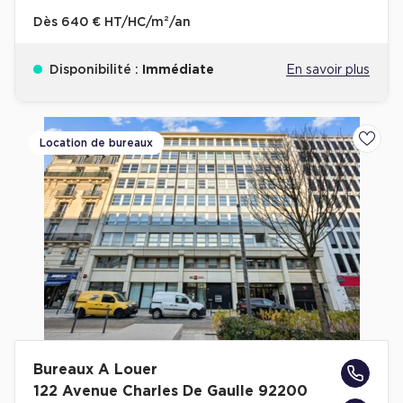
Dès
640 € HT/HC/m²/an
Disponibilité :
Immédiate
En savoir plus
Location de bureaux
Ajoute
Bureaux A Louer
122 Avenue Charles De Gaulle 92200