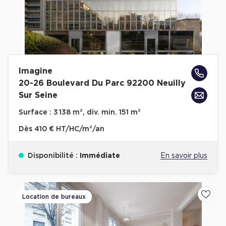
Imagine
20-26 Boulevard Du Parc 92200 Neuilly
Sur Seine
Surface :
3 138 m², div. min. 151 m²
Dès
410 € HT/HC/m²/an
Disponibilité :
Immédiate
En savoir plus
Location de bureaux
Ajoute