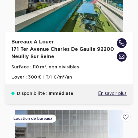
Bureaux A Louer
171 Ter Avenue Charles De Gaulle 92200
Neuilly Sur Seine
Surface :
110 m², non divisibles
Loyer :
300 € HT/HC/m²/an
Disponibilité :
Immédiate
En savoir plus
Location de bureaux
Ajoute