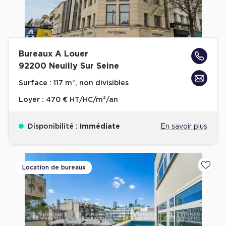
Bureaux A Louer
92200 Neuilly Sur Seine
Surface :
117 m², non divisibles
Loyer :
470 € HT/HC/m²/an
Disponibilité :
Immédiate
En savoir plus
Location de bureaux
Ajoute