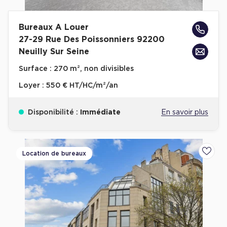
Bureaux A Louer
27-29 Rue Des Poissonniers 92200
Neuilly Sur Seine
Surface :
270 m², non divisibles
Loyer :
550 € HT/HC/m²/an
Disponibilité :
Immédiate
En savoir plus
Location de bureaux
Ajoute