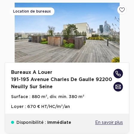
Achat de Commerces
Location de bureaux
Ajoute
Achat de Commerces à Nîmes
Achat de Commerces à Toulouse
Achat de Commerces à Marseille
Achat de Commerces à Dijon
Bureaux A Louer
191-195 Avenue Charles De Gaulle 92200
Bureaux privés
Neuilly Sur Seine
Bureaux privés à Paris
Surface :
880 m², div. min. 380 m²
Bureaux privés à Lyon
Loyer :
670 € HT/HC/m²/an
Bureaux privés à Marseille
Bureaux privés à Neuilly-sur-Seine
Disponibilité :
Immédiate
En savoir plus
Bureaux privés à Lille