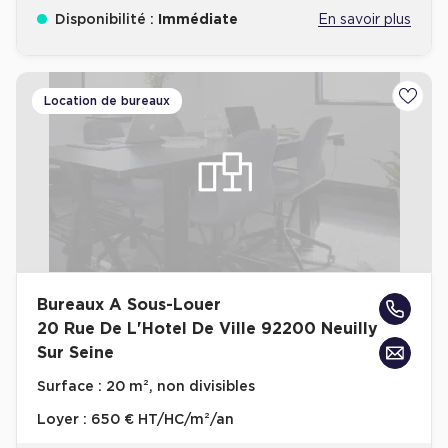
Disponibilité :
Immédiate
En savoir plus
Location de bureaux
Ajoute
Bureaux A Sous-Louer
20 Rue De L'Hotel De Ville 92200 Neuilly
Sur Seine
Surface :
20 m², non divisibles
Loyer :
650 € HT/HC/m²/an