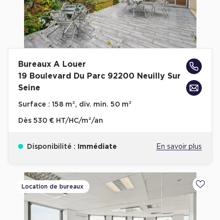
Bureaux A Louer
19 Boulevard Du Parc 92200 Neuilly Sur
Seine
Surface :
158 m², div. min. 50 m²
Dès
530 € HT/HC/m²/an
Disponibilité :
Immédiate
En savoir plus
Location de bureaux
Ajoute