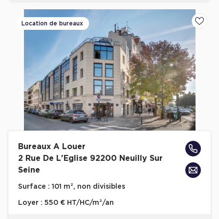
Cas Clients
Location de bureaux
Ajoute
Bureaux A Louer
2 Rue De L'Eglise 92200 Neuilly Sur
Seine
Surface :
101 m², non divisibles
Loyer :
550 € HT/HC/m²/an