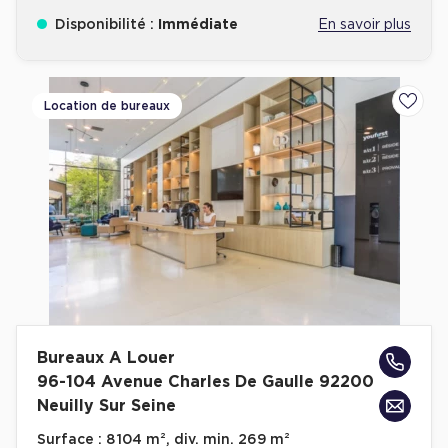
Disponibilité :
Immédiate
En savoir plus
Location de bureaux
Ajoute
Bureaux A Louer
96-104 Avenue Charles De Gaulle 92200
Neuilly Sur Seine
Surface :
8 104 m², div. min. 269 m²