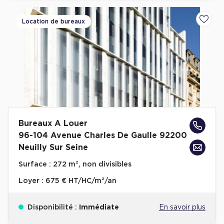
Plateaux opérés
Location de bureaux
Ajoute
Plateaux opérés à Paris
Plateaux opérés à Lyon
Plateaux opérés à Neuilly-sur-Seine
Plateaux opérés à Saint-Ouen
Plateaux opérés à Boulogne-Billancourt
Collections Flex / Coworking
Bureaux A Louer
96-104 Avenue Charles De Gaulle 92200
Bureaux privés avec terrasse
Neuilly Sur Seine
Surface :
272 m², non divisibles
Loyer :
675 € HT/HC/m²/an
Guide & Conseils
Disponibilité :
Immédiate
En savoir plus
Livrets blancs & Études