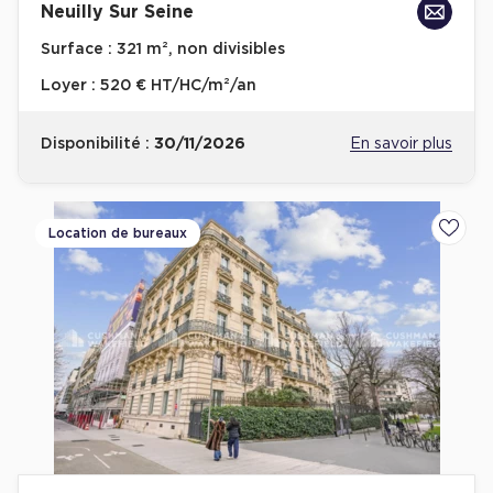
Neuilly Sur Seine
Surface :
321 m², non divisibles
Loyer :
520 € HT/HC/m²/an
Disponibilité :
30/11/2026
En savoir plus
Location de bureaux
Ajoute