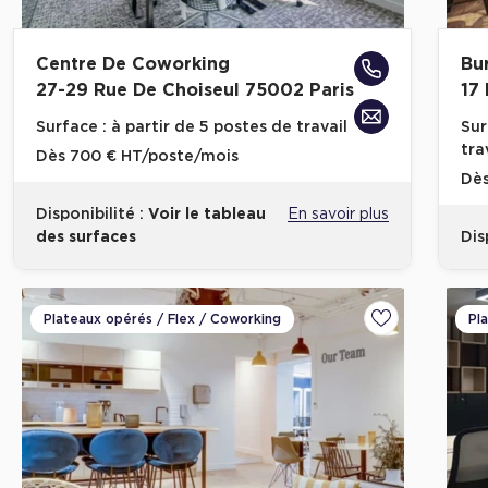
Centre De Coworking
Bu
27-29 Rue De Choiseul 75002 Paris
17
Surface :
à partir de 5 postes de travail
Sur
tra
Dès
700 € HT/poste/mois
Dè
Disponibilité :
Voir le tableau
En savoir plus
des surfaces
Dis
Plateaux opérés / Flex / Coworking
Pl
Ajouter aux fa