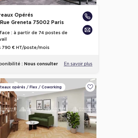
reaux Opérés
 Rue Greneta 75002 Paris
face :
à partir de 74 postes de
vail
s
790 € HT/poste/mois
ponibilité :
Nous consulter
En savoir plus
ateaux opérés / Flex / Coworking
voris
Ajouter aux favoris