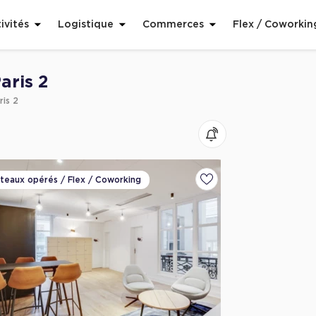
ivités
Logistique
Commerces
Flex / Coworkin
aris 2
ris 2
ateaux opérés / Flex / Coworking
voris
Ajouter aux favoris