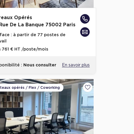
reaux Opérés
 Rue De La Banque 75002 Paris
face :
à partir de 77 postes de
vail
s
761 € HT /poste/mois
ponibilité :
Nous consulter
En savoir plus
ateaux opérés / Flex / Coworking
voris
Ajouter aux favoris