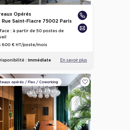
reaux Opérés
7 Rue Saint-Fiacre 75002 Paris
face :
à partir de 50 postes de
vail
s
600 € HT/poste/mois
isponibilité :
Immédiate
En savoir plus
ateaux opérés / Flex / Coworking
voris
Ajouter aux favoris