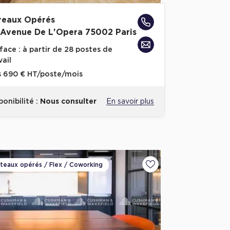
reaux Opérés
 Avenue De L'Opera 75002 Paris
face :
à partir de 28 postes de
vail
s
690 € HT/poste/mois
ponibilité :
Nous consulter
En savoir plus
ateaux opérés / Flex / Coworking
voris
Ajouter aux favoris