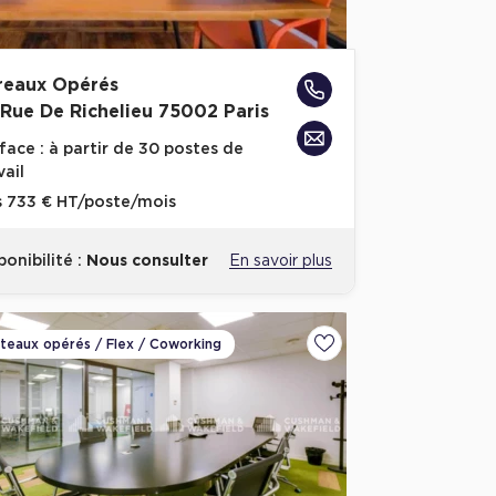
reaux Opérés
 Rue De Richelieu 75002 Paris
face :
à partir de 30 postes de
vail
s
733 € HT/poste/mois
ponibilité :
Nous consulter
En savoir plus
ateaux opérés / Flex / Coworking
voris
Ajouter aux favoris