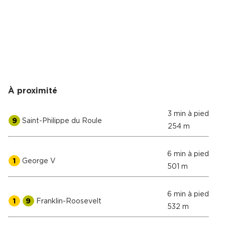
À proximité
3 min à pied
9
Saint-Philippe du Roule
254 m
6 min à pied
1
George V
501 m
6 min à pied
1
9
Franklin-Roosevelt
532 m