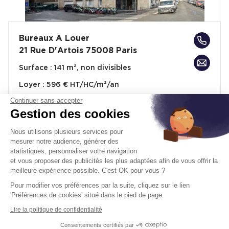
Bureaux A Louer
21 Rue D'Artois 75008 Paris
Surface :
141 m², non divisibles
Loyer :
596 € HT/HC/m²/an
Continuer sans accepter
Gestion des cookies
Disponibilité :
Immédiate
En savoir plus
Nous utilisons plusieurs services pour
mesurer notre audience, générer des
statistiques, personnaliser votre navigation
et vous proposer des publicités les plus adaptées afin de vous offrir la
meilleure expérience possible. C'est OK pour vous ?
Pour modifier vos préférences par la suite, cliquez sur le lien
Télétravail + Flexibilité = moins de
'Préférences de cookies' situé dans le pied de page.
m² de bureaux
Lire la politique de confidentialité
Estimation immédiate de vos économies de
Consentements certifiés par