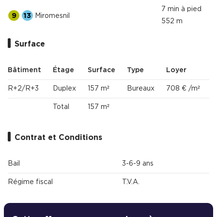
7 min à pied
9
13
Miromesnil
552 m
Surface
Bâtiment
Étage
Surface
Type
Loyer
R+2/R+3
Duplex
157 m²
Bureaux
708 € /m²
Total
157 m²
Contrat et Conditions
Bail
3-6-9 ans
Régime fiscal
T.V.A.