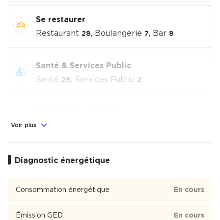
Se restaurer
Restaurant
, Boulangerie
, Bar
28
7
8
Santé & Services Public
Santé
, Services Public
29
2
Commerces & Loisirs
Alimentation
, Commerces
, Loisirs
Voir plus
3
25
culturels
, Sport
3
1
Diagnostic énergétique
Éducation
École
, Lycée
1
2
Consommation énergétique
En cours
Champs Elysées
Émission GED
En cours