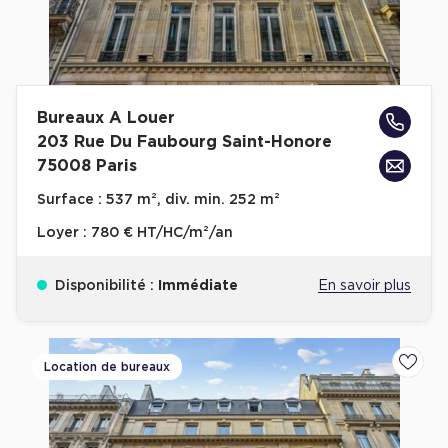
Bureaux A Louer
203 Rue Du Faubourg Saint-Honore
75008 Paris
Surface :
537 m², div. min. 252 m²
Loyer :
780 € HT/HC/m²/an
Disponibilité :
Immédiate
En savoir plus
Location de bureaux
Ajoute