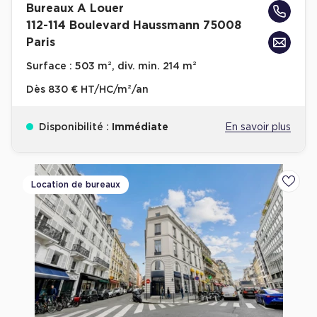
Bureaux A Louer
112-114 Boulevard Haussmann 75008
Paris
Surface :
503 m², div. min. 214 m²
Dès
830 € HT/HC/m²/an
Disponibilité :
Immédiate
En savoir plus
Location de bureaux
Ajoute