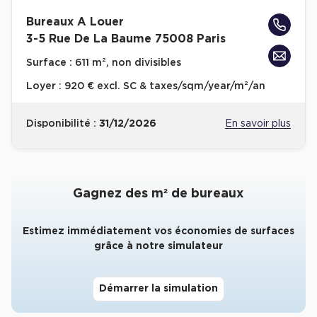
Bureaux A Louer
Collections de Logistique
3-5 Rue De La Baume 75008 Paris
Logistique urbaine
Surface :
611 m², non divisibles
Entrepôts Messagerie
Loyer :
920 € excl. SC & taxes/sqm/year/m²/an
Entrepôts logistique classe A
Entrepôts XXL
Disponibilité :
31/12/2026
En savoir plus
Gagnez des m² de bureaux
Location de Commerces
Estimez immédiatement vos économies de surfaces
Location de Commerces à Paris
grâce à notre simulateur
Location de Commerces à Bordeaux
Location de Commerces à Toulouse
Démarrer la simulation
Location de Commerces à Reims