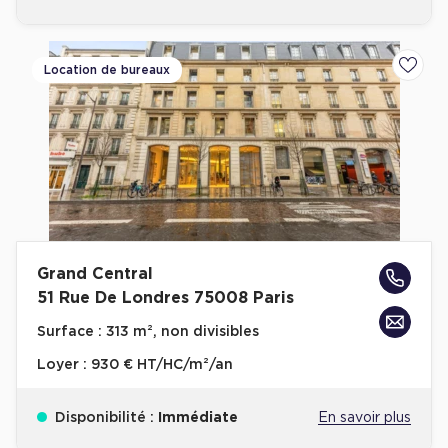
Location de bureaux
Ajoute
Grand Central
51 Rue De Londres 75008 Paris
Surface :
313 m², non divisibles
Loyer :
930 € HT/HC/m²/an
Disponibilité :
Immédiate
En savoir plus