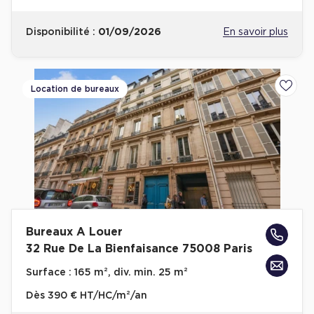
Disponibilité :
01/09/2026
En savoir plus
Location de bureaux
Ajoute
Bureaux A Louer
32 Rue De La Bienfaisance 75008 Paris
Surface :
165 m², div. min. 25 m²
Dès
390 € HT/HC/m²/an