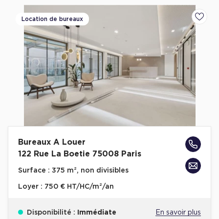
Achat de Commerces
Location de bureaux
Ajoute
Achat de Commerces à Nîmes
Achat de Commerces à Toulouse
Achat de Commerces à Marseille
Achat de Commerces à Dijon
Bureaux privés
Bureaux A Louer
Bureaux privés à Paris
122 Rue La Boetie 75008 Paris
Bureaux privés à Lyon
Surface :
375 m², non divisibles
Bureaux privés à Marseille
Loyer :
750 € HT/HC/m²/an
Bureaux privés à Neuilly-sur-Seine
Disponibilité :
Immédiate
En savoir plus
Bureaux privés à Lille