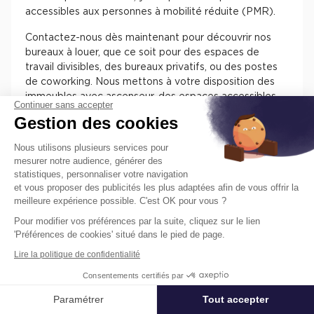
accessibles aux personnes à mobilité réduite (PMR).
Contactez-nous dès maintenant pour découvrir nos
bureaux à louer, que ce soit pour des espaces de
travail divisibles, des bureaux privatifs, ou des postes
de coworking. Nous mettons à votre disposition des
immeubles avec ascenseur, des espaces accessibles
Continuer sans accepter
aux personnes à mobilité réduite (PMR), et des
Gestion des cookies
prestations haut de gamme pour favoriser un
environnement de travail optimal. Ne manquez pas
Nous utilisons plusieurs services pour
cette opportunité de trouver l'espace de travail idéal
mesurer notre audience, générer des
au cœur du 8ème arrondissement de Paris, dans un
statistiques, personnaliser votre navigation
immeuble haussmannien climatisé offrant une vue
et vous proposer des publicités les plus adaptées afin de vous offrir la
imprenable sur les monuments emblématiques de la
meilleure expérience possible. C'est OK pour vous ?
capitale. Si vous êtes plutôt intéressé par l'achat de
Pour modifier vos préférences par la suite, cliquez sur le lien
bureaux dans la capitale, découvrez nos offres de
'Préférences de cookies' situé dans le pied de page.
bureaux à vendre à Paris
.
Lire la politique de confidentialité
Consentements certifiés par
Paramétrer
Tout accepter
Affiner ma recherche