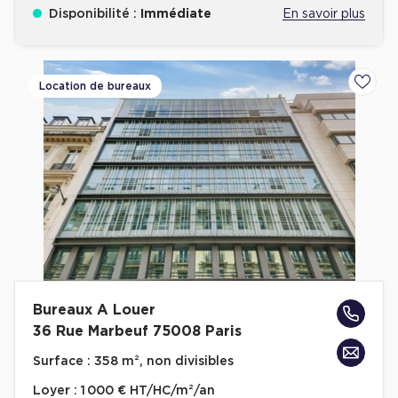
Disponibilité :
Immédiate
En savoir plus
Cas Clients
Location de bureaux
Ajoute
Bureaux A Louer
36 Rue Marbeuf 75008 Paris
Surface :
358 m², non divisibles
Loyer :
1 000 € HT/HC/m²/an