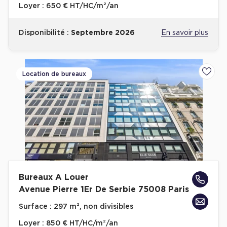
Loyer :
650 € HT/HC/m²/an
Disponibilité :
Septembre 2026
En savoir plus
Location de bureaux
Ajoute
Bureaux A Louer
Avenue Pierre 1Er De Serbie 75008 Paris
Surface :
297 m², non divisibles
Loyer :
850 € HT/HC/m²/an