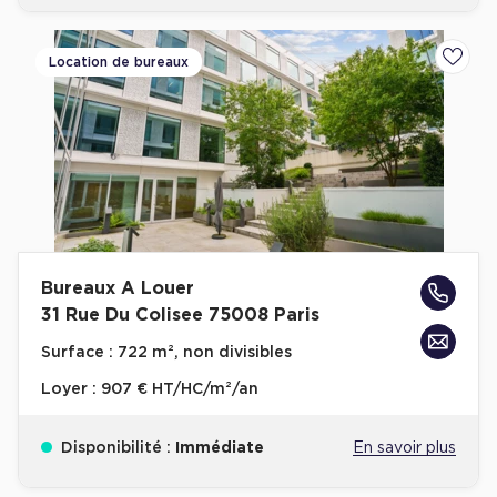
Location de bureaux
Ajoute
Bureaux A Louer
31 Rue Du Colisee 75008 Paris
Surface :
722 m², non divisibles
Loyer :
907 € HT/HC/m²/an
Disponibilité :
Immédiate
En savoir plus