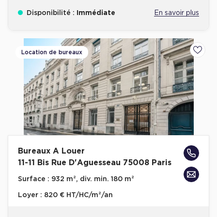
Disponibilité :
Immédiate
En savoir plus
Location de bureaux
Ajoute
Bureaux A Louer
11-11 Bis Rue D'Aguesseau 75008 Paris
Surface :
932 m², div. min. 180 m²
Loyer :
820 € HT/HC/m²/an