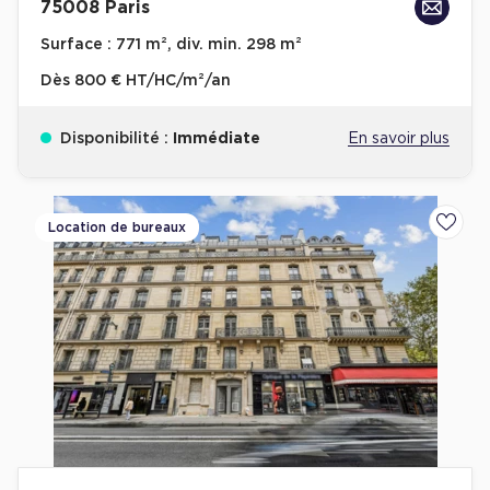
75008 Paris
Surface :
771 m², div. min. 298 m²
Dès
800 € HT/HC/m²/an
Disponibilité :
Immédiate
En savoir plus
Location de bureaux
Ajoute