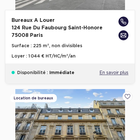
Bureaux A Louer
124 Rue Du Faubourg Saint-Honore
75008 Paris
Surface :
225 m², non divisibles
Loyer :
1 044 € HT/HC/m²/an
Disponibilité :
Immédiate
En savoir plus
Location de bureaux
Ajoute