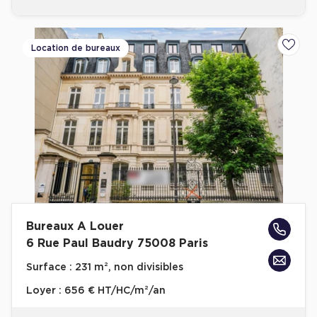
Plateaux opérés
Location de bureaux
Ajoute
Plateaux opérés à Paris
Plateaux opérés à Lyon
Plateaux opérés à Neuilly-sur-Seine
Plateaux opérés à Saint-Ouen
Plateaux opérés à Boulogne-Billancourt
Collections Flex / Coworking
Bureaux privés avec terrasse
Bureaux A Louer
6 Rue Paul Baudry 75008 Paris
Surface :
231 m², non divisibles
Guide & Conseils
Loyer :
656 € HT/HC/m²/an
Livrets blancs & Études