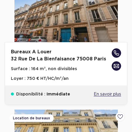
Bureaux A Louer
32 Rue De La Bienfaisance 75008 Paris
Surface :
164 m², non divisibles
Loyer :
750 € HT/HC/m²/an
Disponibilité :
Immédiate
En savoir plus
Location de bureaux
Ajoute