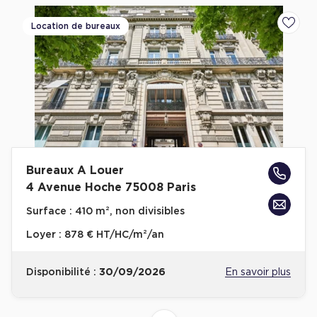
Location de bureaux
Ajoute
Bureaux A Louer
4 Avenue Hoche 75008 Paris
Surface :
410 m², non divisibles
Loyer :
878 € HT/HC/m²/an
Disponibilité :
30/09/2026
En savoir plus
4
6
8
2
3
5
7
1