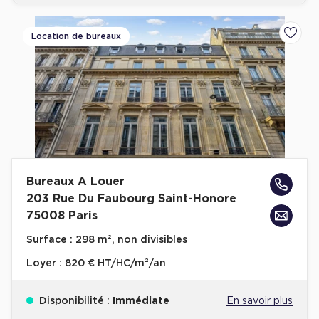
Location de bureaux
Ajoute
Bureaux A Louer
203 Rue Du Faubourg Saint-Honore
75008 Paris
Surface :
298 m², non divisibles
Loyer :
820 € HT/HC/m²/an
Disponibilité :
Immédiate
En savoir plus