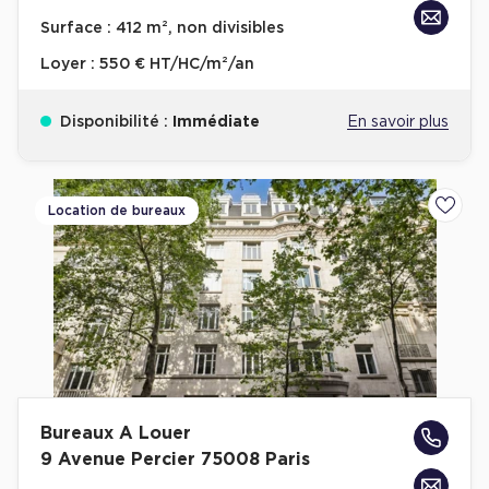
Achat de Bureaux à Rennes
Surface :
412 m², non divisibles
Collections de Bureaux
Loyer :
550 € HT/HC/m²/an
Hôtels particuliers
Disponibilité :
Immédiate
En savoir plus
Immeuble indépendant
Bureaux certifiés - Environnement
Immeuble de bureaux avec services
Location de bureaux
Ajoute
Location bureaux Bellecour - Cordeliers (Lyon)
Haussmanniens
Location d'Entrepôts / Activités
Bureaux A Louer
Location d'Entrepôts / Activités à Aix-en-Provence
9 Avenue Percier 75008 Paris
Location d'Entrepôts / Activités à Saint-Priest