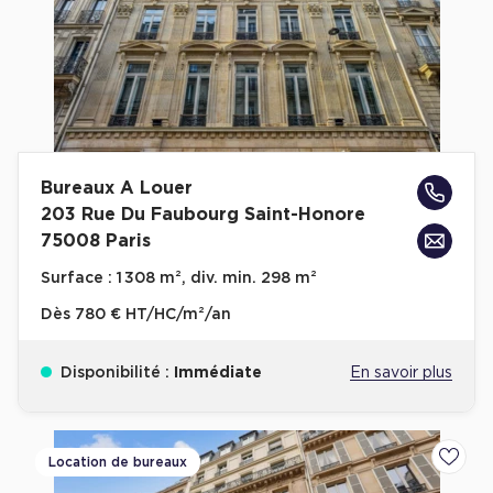
Bureaux A Louer
203 Rue Du Faubourg Saint-Honore
75008 Paris
Surface :
1 308 m², div. min. 298 m²
Dès
780 € HT/HC/m²/an
Disponibilité :
Immédiate
En savoir plus
Location de bureaux
Ajoute