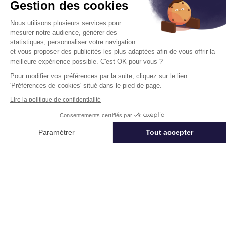
Gestion des cookies
Nous utilisons plusieurs services pour
mesurer notre audience, générer des
statistiques, personnaliser votre navigation
et vous proposer des publicités les plus adaptées afin de vous offrir la
meilleure expérience possible. C'est OK pour vous ?
Apollo
Pour modifier vos préférences par la suite, cliquez sur le lien
30 Place D'Italie 75013 Paris
'Préférences de cookies' situé dans le pied de page.
Surface :
782 m², non divisibles
Lire la politique de confidentialité
Loyer :
550 € HT/HC/m²/an
Consentements certifiés par
Appeler
Nous contacter
Paramétrer
Tout accepter
Disponibilité :
Immédiate
En savoir plus
Axeptio consent
Plateforme de Gestion du Consentement : Personnalisez vos Options
Notre plateforme vous permet d'adapter et de gérer vos paramètres de 
Télétravail + Flexibilité = moins de