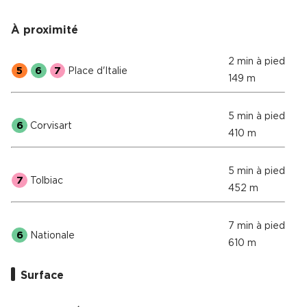
À proximité
2 min à pied
5
6
7
Place d'Italie
149 m
5 min à pied
6
Corvisart
410 m
5 min à pied
7
Tolbiac
452 m
7 min à pied
6
Nationale
610 m
Surface