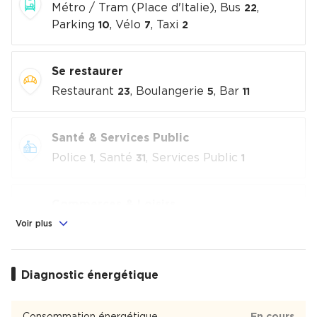
Métro / Tram (Place d'Italie), Bus
,
22
Parking
, Vélo
, Taxi
10
7
2
Se restaurer
Restaurant
, Boulangerie
, Bar
23
5
11
Santé & Services Public
Police
, Santé
, Services Public
1
31
1
Commerces & Loisirs
Alimentation
, Commerces
, Loisirs
Voir plus
6
10
culturels
, Sport
1
2
Diagnostic énergétique
Éducation
Crèche
, École
8
4