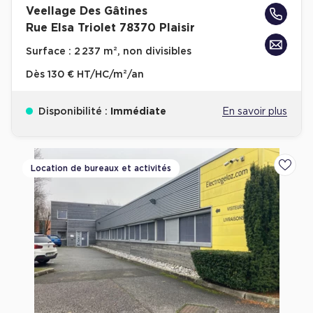
Veellage Des Gâtines
Achat de Bureaux à Rennes
Rue Elsa Triolet 78370 Plaisir
Collections de Bureaux
Surface :
2 237 m², non divisibles
Hôtels particuliers
Dès
130 € HT/HC/m²/an
Immeuble indépendant
Bureaux certifiés - Environnement
Disponibilité :
Immédiate
En savoir plus
Immeuble de bureaux avec services
Location bureaux Bellecour - Cordeliers (Lyon)
Location de bureaux et activités
Ajoute
Haussmanniens
Location d'Entrepôts / Activités
Location d'Entrepôts / Activités à Aix-en-Provence
Location d'Entrepôts / Activités à Saint-Priest