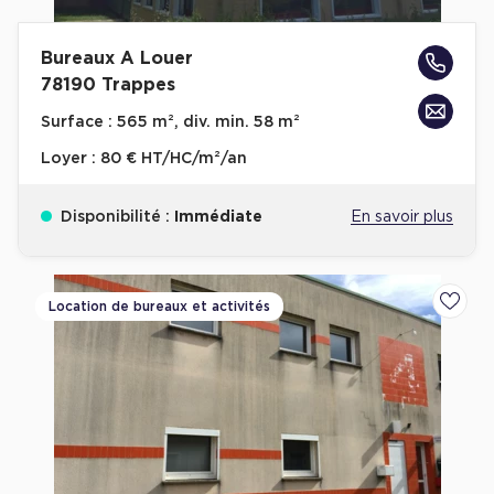
Plateaux opérés
Bureaux A Louer
Plateaux opérés à Paris
78190 Trappes
Plateaux opérés à Lyon
Surface :
565 m², div. min. 58 m²
Plateaux opérés à Neuilly-sur-Seine
Loyer :
80 € HT/HC/m²/an
Plateaux opérés à Saint-Ouen
Disponibilité :
Immédiate
En savoir plus
Plateaux opérés à Boulogne-Billancourt
Collections Flex / Coworking
Location de bureaux et activités
Ajoute
Bureaux privés avec terrasse
Guide & Conseils
Livrets blancs & Études