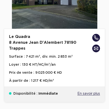
Collections de Logistique
Logistique urbaine
Entrepôts Messagerie
Entrepôts logistique classe A
Le Quadra
Entrepôts XXL
8 Avenue Jean D'Alembert 78190
Trappes
Surface :
7 421 m², div. min. 2 853 m²
Loyer :
130 € HT/HC/m²/an
Location de Commerces
Prix de vente :
9 025 000 € HD
Location de Commerces à Paris
À partir de :
1 217 € HD/m²
Location de Commerces à Bordeaux
Disponibilité :
Immédiate
En savoir plus
Location de Commerces à Toulouse
Location de Commerces à Reims