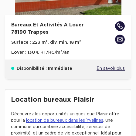
Cas Clients
Bureaux Et Activités A Louer
78190 Trappes
Surface :
223 m², div. min. 18 m²
Loyer :
130 € HT/HC/m²/an
Disponibilité :
Immédiate
En savoir plus
Revenir à l'accueil -
Immobilier entreprise
Location Bureaux
Ile-de-France
Yvel
Location bureaux Plaisir
Découvrez les opportunités uniques que Plaisir offre
pour la
location de bureaux dans les Yvelines
, une
commune qui combine accessibilité, services de
proximité, et un cadre de vie exceptionnel. Idéal pour