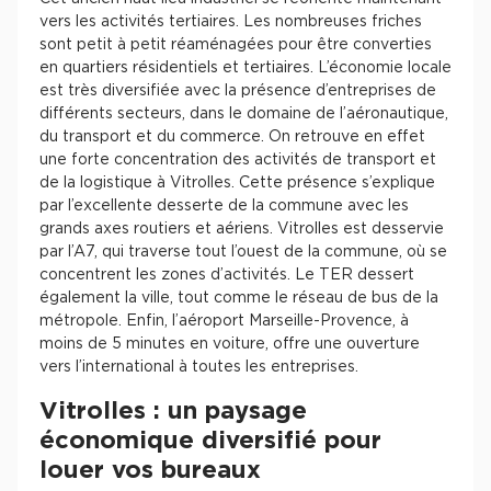
Achat de Commerces
vers les activités tertiaires. Les nombreuses friches
sont petit à petit réaménagées pour être converties
Achat de Commerces à Nîmes
en quartiers résidentiels et tertiaires. L’économie locale
est très diversifiée avec la présence d’entreprises de
Achat de Commerces à Toulouse
différents secteurs, dans le domaine de l’aéronautique,
Achat de Commerces à Marseille
du transport et du commerce. On retrouve en effet
une forte concentration des activités de transport et
Achat de Commerces à Dijon
de la logistique à Vitrolles. Cette présence s’explique
par l’excellente desserte de la commune avec les
grands axes routiers et aériens. Vitrolles est desservie
par l’A7, qui traverse tout l’ouest de la commune, où se
concentrent les zones d’activités. Le TER dessert
également la ville, tout comme le réseau de bus de la
Bureaux privés
métropole. Enfin, l’aéroport Marseille-Provence, à
Bureaux privés à Paris
moins de 5 minutes en voiture, offre une ouverture
vers l’international à toutes les entreprises.
Bureaux privés à Lyon
Vitrolles : un paysage
Bureaux privés à Marseille
économique diversifié pour
Bureaux privés à Neuilly-sur-Seine
louer vos bureaux
Bureaux privés à Lille