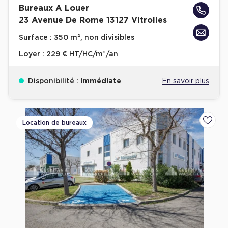
Bureaux A Louer
Achat de Bureaux à Rennes
23 Avenue De Rome 13127 Vitrolles
Collections de Bureaux
Surface :
350 m², non divisibles
Hôtels particuliers
Loyer :
229 € HT/HC/m²/an
Immeuble indépendant
Bureaux certifiés - Environnement
Disponibilité :
Immédiate
En savoir plus
Immeuble de bureaux avec services
Location bureaux Bellecour - Cordeliers (Lyon)
Location de bureaux
Ajoute
Haussmanniens
Location d'Entrepôts / Activités
Location d'Entrepôts / Activités à Aix-en-Provence
Location d'Entrepôts / Activités à Saint-Priest