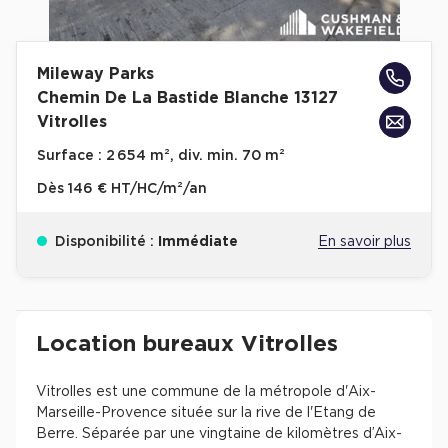
Entrepôts et Locaux d'activités - Programmes neufs
Mileway Parks
Chemin De La Bastide Blanche 13127
Vitrolles
Location de plateformes Logistique
Surface :
2 654 m², div. min. 70 m²
Location de plateformes Logistique à Aulnay-sous-Bois
Dès
146 € HT/HC/m²/an
Location de plateformes Logistique à Amiens
Location de plateformes Logistique à Marseille
Disponibilité :
Immédiate
En savoir plus
Location de plateformes Logistique à Le Havre
Achat de plateformes Logistique
Revenir à l'accueil -
Immobilier entreprise
Location Bureaux
Provence-Alpes-Côte-
Location bureaux Vitrolles
Achat de plateformes Logistique en Bretagne
Achat de plateformes Logistique à Lyon
Vitrolles est une commune de la métropole d'Aix-
Achat de plateformes Logistique à Marseille
Marseille-Provence située sur la rive de l'Etang de
Berre. Séparée par une vingtaine de kilomètres d’Aix-
Achat de plateformes Logistique à Dijon