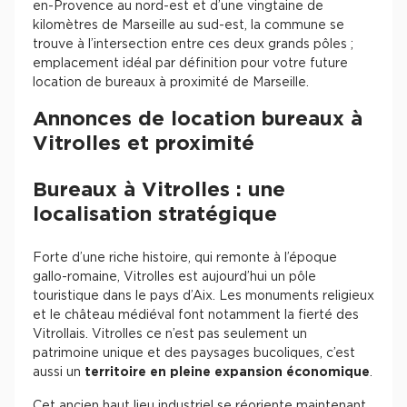
en-Provence au nord-est et d’une vingtaine de
kilomètres de Marseille au sud-est, la commune se
Collections de Logistique
trouve à l’intersection entre ces deux grands pôles ;
emplacement idéal par définition pour votre future
Logistique urbaine
location de bureaux à proximité de Marseille.
Entrepôts Messagerie
Annonces de location bureaux à
Entrepôts logistique classe A
Vitrolles et proximité
Entrepôts XXL
Bureaux à Vitrolles : une
localisation stratégique
Forte d’une riche histoire, qui remonte à l’époque
Location de Commerces
gallo-romaine, Vitrolles est aujourd’hui un pôle
touristique dans le pays d’Aix. Les monuments religieux
Location de Commerces à Paris
et le château médiéval font notamment la fierté des
Location de Commerces à Bordeaux
Vitrollais. Vitrolles ce n’est pas seulement un
patrimoine unique et des paysages bucoliques, c’est
Location de Commerces à Toulouse
aussi un
territoire en pleine expansion économique
.
Location de Commerces à Reims
Cet ancien haut lieu industriel se réoriente maintenant