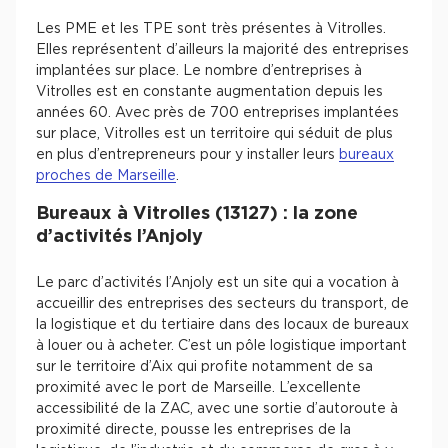
Les PME et les TPE sont très présentes à Vitrolles.
Plateaux opérés
Elles représentent d’ailleurs la majorité des entreprises
implantées sur place. Le nombre d’entreprises à
Plateaux opérés à Paris
Vitrolles est en constante augmentation depuis les
Plateaux opérés à Lyon
années 60. Avec près de 700 entreprises implantées
sur place, Vitrolles est un territoire qui séduit de plus
Plateaux opérés à Neuilly-sur-Seine
en plus d’entrepreneurs pour y installer leurs
bureaux
Plateaux opérés à Saint-Ouen
proches de Marseille
.
Plateaux opérés à Boulogne-Billancourt
Bureaux à Vitrolles (13127) : la zone
d’activités l’Anjoly
Collections Flex / Coworking
Bureaux privés avec terrasse
Le parc d’activités l’Anjoly est un site qui a vocation à
accueillir des entreprises des secteurs du transport, de
la logistique et du tertiaire dans des locaux de bureaux
à louer ou à acheter. C’est un pôle logistique important
sur le territoire d’Aix qui profite notamment de sa
proximité avec le port de Marseille. L’excellente
Guide & Conseils
accessibilité de la ZAC, avec une sortie d’autoroute à
proximité directe, pousse les entreprises de la
Livrets blancs & Études