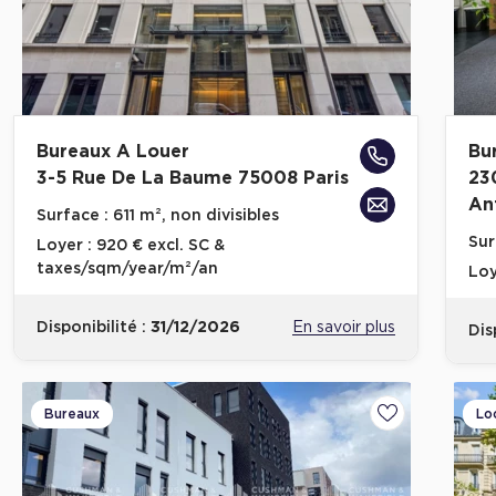
Bureaux A Louer
Bu
3-5 Rue De La Baume 75008 Paris
23
An
Surface :
611 m², non divisibles
Sur
Loyer :
920 € excl. SC &
taxes/sqm/year/m²/an
Loy
Disponibilité :
31/12/2026
En savoir plus
Dis
Bureaux
Lo
Ajouter aux fa