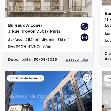
Bu
11
Bureaux A Louer
Ly
3 Rue Troyon 75017 Paris
Sur
Surface :
2 521 m², div. min. 318 m²
Loy
Dès
940 € HT/HC/m²/an
Dis
des
Disponibilité :
30/09/2026
En savoir plus
Location de bureaux
Lo
Ajouter aux fa