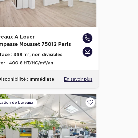
reaux A Louer
Impasse Mousset 75012 Paris
face :
369 m², non divisibles
er :
400 € HT/HC/m²/an
isponibilité :
Immédiate
En savoir plus
cation de bureaux
voris
Ajouter aux favoris