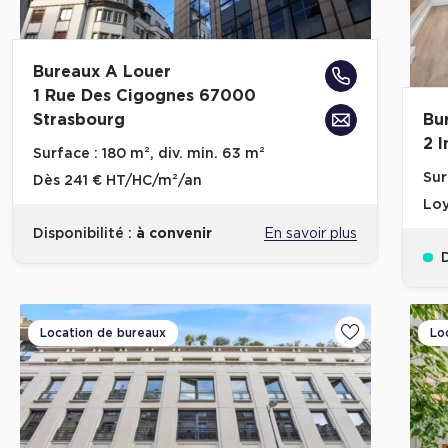
Bureaux A Louer
1 Rue Des Cigognes 67000
Strasbourg
Bu
2 
Surface :
180 m², div. min. 63 m²
Sur
Dès
241 € HT/HC/m²/an
Loy
Disponibilité :
à convenir
En savoir plus
D
Location de bureaux
Lo
Ajouter aux fa