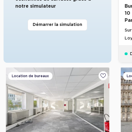
notre simulateur
Bu
10
Par
Démarrer la simulation
Sur
Loy
D
Location de bureaux
Lo
Ajouter aux fa