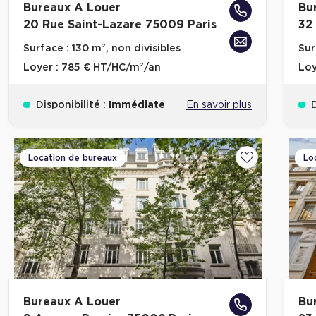
Bureaux A Louer
Bu
20 Rue Saint-Lazare 75009 Paris
32
Surface :
130 m², non divisibles
Sur
Loyer :
785 € HT/HC/m²/an
Loy
Disponibilité :
Immédiate
En savoir plus
D
Location de bureaux
Lo
Ajouter aux fa
Bureaux A Louer
Bu