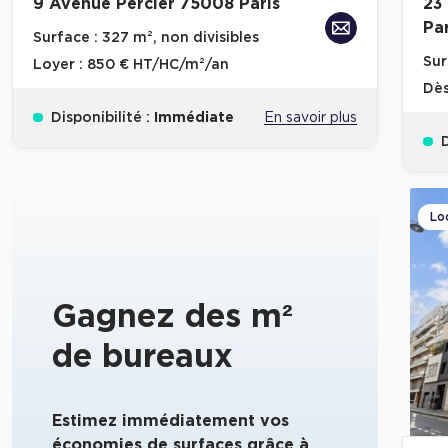
9 Avenue Percier 75008 Paris
23
Par
Surface :
327 m², non divisibles
Sur
Loyer :
850 € HT/HC/m²/an
Dè
Disponibilité :
Immédiate
En savoir plus
D
Lo
Gagnez des m²
de bureaux
Estimez immédiatement vos
économies de surfaces grâce à