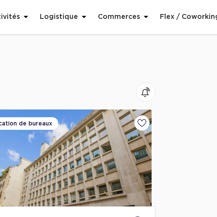
ivités
Logistique
Commerces
Flex / Coworkin
cation de bureaux
voris
Ajouter aux favoris