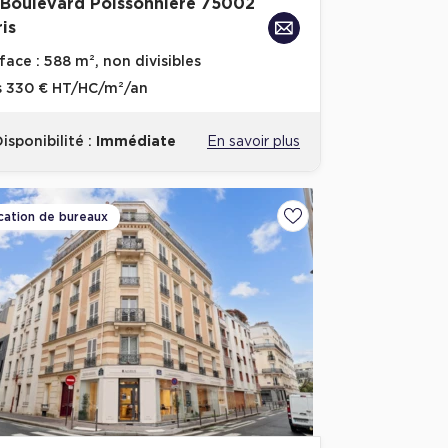
 Boulevard Poissonniere 75002
is
face :
588 m², non divisibles
s
330 € HT/HC/m²/an
isponibilité :
Immédiate
En savoir plus
cation de bureaux
Ajouter aux favoris