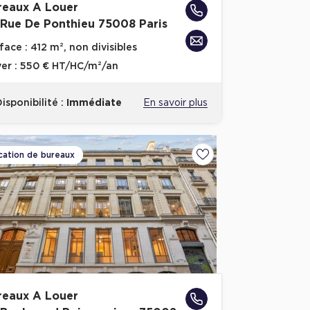
reaux A Louer
 Rue De Ponthieu 75008 Paris
face :
412 m², non divisibles
er :
550 € HT/HC/m²/an
isponibilité :
Immédiate
En savoir plus
cation de bureaux
voris
Ajouter aux favoris
reaux A Louer