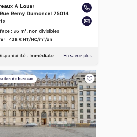
reaux A Louer
 Rue Remy Dumoncel 75014
is
face :
96 m², non divisibles
er :
438 € HT/HC/m²/an
isponibilité :
Immédiate
En savoir plus
cation de bureaux
voris
Ajouter aux favoris