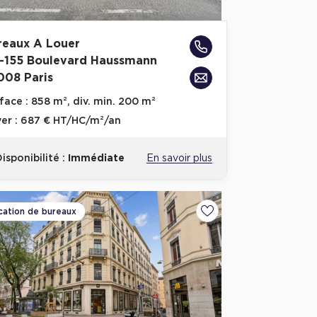
reaux A Louer
1-155 Boulevard Haussmann
008 Paris
face :
858 m², div. min. 200 m²
er :
687 € HT/HC/m²/an
isponibilité :
Immédiate
En savoir plus
cation de bureaux
voris
Ajouter aux favoris