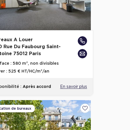
reaux A Louer
0 Rue Du Faubourg Saint-
toine 75012 Paris
face :
580 m², non divisibles
er :
525 € HT/HC/m²/an
ponibilité :
Après accord
En savoir plus
cation de bureaux
voris
Ajouter aux favoris