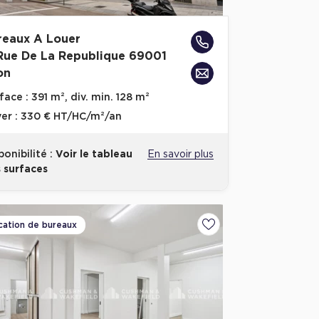
reaux A Louer
 Rue De La Republique 69001
on
face :
391 m², div. min. 128 m²
er :
330 € HT/HC/m²/an
ponibilité :
Voir le tableau
En savoir plus
 surfaces
cation de bureaux
voris
Ajouter aux favoris