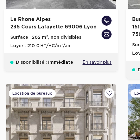
Le Rhone Alpes
Bu
235 Cours Lafayette 69006 Lyon
15
75
Surface :
262 m², non divisibles
Sur
Loyer :
210 € HT/HC/m²/an
Loy
Disponibilité :
Immédiate
En savoir plus
D
Location de bureaux
Lo
Ajouter aux fa