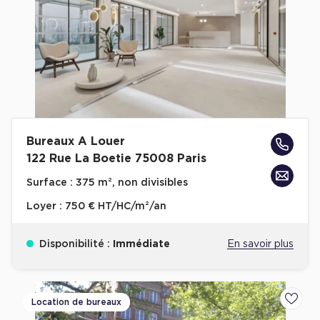
Bureaux A Louer
122 Rue La Boetie 75008 Paris
Surface :
375 m², non divisibles
Loyer :
750 € HT/HC/m²/an
Disponibilité :
Immédiate
En savoir plus
Location de bureaux
Ajoute