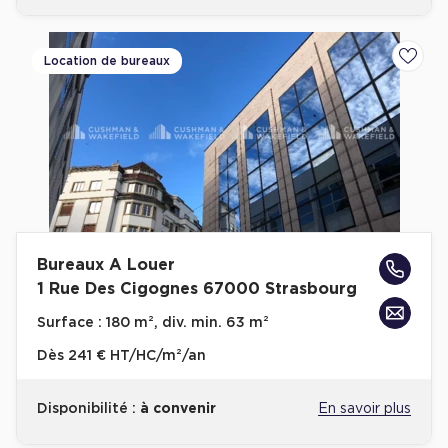
Location de bureaux
Ajoute
Bureaux A Louer
1 Rue Des Cigognes 67000 Strasbourg
Surface :
180 m², div. min. 63 m²
Dès
241 € HT/HC/m²/an
Disponibilité :
à convenir
En savoir plus