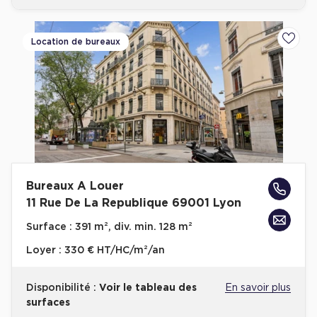
Location de bureaux
Ajoute
Bureaux A Louer
11 Rue De La Republique 69001 Lyon
Surface :
391 m², div. min. 128 m²
Loyer :
330 € HT/HC/m²/an
Disponibilité :
Voir le tableau des
En savoir plus
surfaces