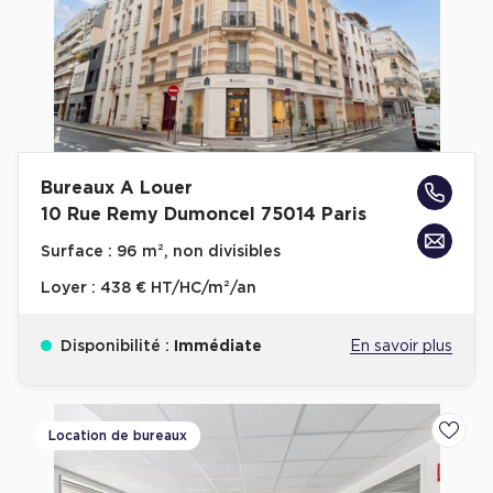
Achat de Commerces
Achat de Commerces à Nîmes
Achat de Commerces à Toulouse
Achat de Commerces à Marseille
Achat de Commerces à Dijon
Bureaux A Louer
10 Rue Remy Dumoncel 75014 Paris
Surface :
96 m², non divisibles
Loyer :
438 € HT/HC/m²/an
Bureaux privés
Bureaux privés à Paris
Disponibilité :
Immédiate
En savoir plus
Bureaux privés à Lyon
Bureaux privés à Marseille
Location de bureaux
Ajoute
Bureaux privés à Neuilly-sur-Seine
Bureaux privés à Lille