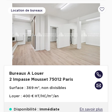
Location de bureaux
Ajoute
Bureaux A Louer
2 Impasse Mousset 75012 Paris
Surface :
369 m², non divisibles
Loyer :
400 € HT/HC/m²/an
Disponibilité :
Immédiate
En savoir plus