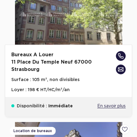
Bureaux A Louer
11 Place Du Temple Neuf 67000
Strasbourg
Surface :
105 m², non divisibles
Loyer :
198 € HT/HC/m²/an
Disponibilité :
Immédiate
En savoir plus
Location de bureaux
Ajoute