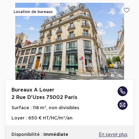
Location de bureaux
Ajoute
Bureaux A Louer
2 Rue D'Uzes 75002 Paris
Surface :
118 m², non divisibles
Loyer :
650 € HT/HC/m²/an
Disponibilité :
immédiate
En savoir plus