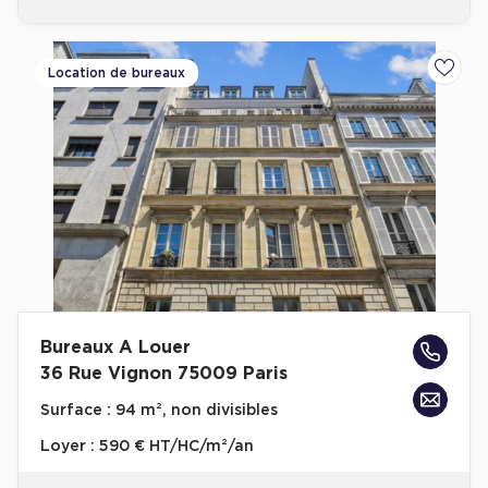
Location de bureaux
Ajoute
Bureaux A Louer
36 Rue Vignon 75009 Paris
Surface :
94 m², non divisibles
Loyer :
590 € HT/HC/m²/an