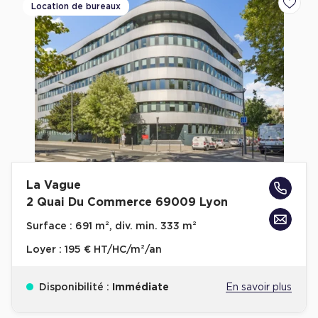
Location de bureaux
Ajoute
La Vague
2 Quai Du Commerce 69009 Lyon
Surface :
691 m², div. min. 333 m²
Loyer :
195 € HT/HC/m²/an
Disponibilité :
Immédiate
En savoir plus