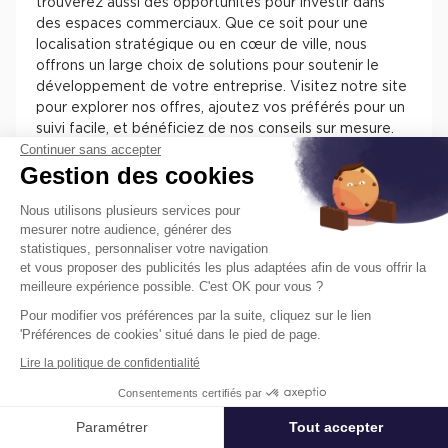
trouverez aussi des opportunités pour investir dans
des espaces commerciaux. Que ce soit pour une
localisation stratégique ou en cœur de ville, nous
offrons un large choix de solutions pour soutenir le
développement de votre entreprise. Visitez notre site
pour explorer nos offres, ajoutez vos préférés pour un
suivi facile, et bénéficiez de nos conseils sur mesure.
Continuer sans accepter
Chez Cushman & Wakefield, nous nous engageons à
Gestion des cookies
vous assister dans la sélection de l'espace parfait pour
votre activité.
Nous utilisons plusieurs services pour
mesurer notre audience, générer des
statistiques, personnaliser votre navigation
et vous proposer des publicités les plus adaptées afin de vous offrir la
meilleure expérience possible. C'est OK pour vous ?
Pour modifier vos préférences par la suite, cliquez sur le lien
Trouvez facilement nos annonces de
'Préférences de cookies' situé dans le pied de page.
locaux à louer ou à vendre en France
Lire la politique de confidentialité
pour installer votre entreprise.
Consentements certifiés par
Les différentes offres de locaux en France présentent
des atouts pour installer votre entreprise. Vous
Paramétrer
Tout accepter
Affiner ma recherche
trouverez des informations concernant l’actif, des
prestations, des aménagements, des accès et des