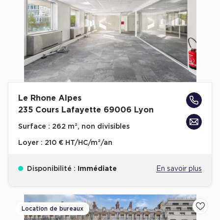
Plateaux opérés
Plateaux opérés à Paris
Plateaux opérés à Lyon
Plateaux opérés à Neuilly-sur-Seine
Plateaux opérés à Saint-Ouen
Le Rhone Alpes
Plateaux opérés à Boulogne-Billancourt
235 Cours Lafayette 69006 Lyon
Collections Flex / Coworking
Surface :
262 m², non divisibles
Bureaux privés avec terrasse
Loyer :
210 € HT/HC/m²/an
Disponibilité :
Immédiate
En savoir plus
Guide & Conseils
Location de bureaux
Ajoute
Livrets blancs & Études