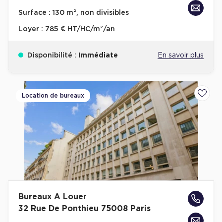
Achat de Bureaux à Rennes
Surface :
130 m², non divisibles
Collections de Bureaux
Loyer :
785 € HT/HC/m²/an
Hôtels particuliers
Disponibilité :
Immédiate
En savoir plus
Immeuble indépendant
Bureaux certifiés - Environnement
Immeuble de bureaux avec services
Location de bureaux
Ajoute
Location bureaux Bellecour - Cordeliers (Lyon)
Haussmanniens
Location d'Entrepôts / Activités
Bureaux A Louer
Location d'Entrepôts / Activités à Aix-en-Provence
32 Rue De Ponthieu 75008 Paris
Location d'Entrepôts / Activités à Saint-Priest