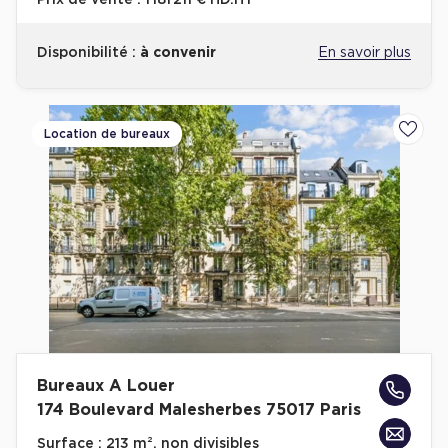
Prix de vente :
1 181 211 € HD.HT
Disponibilité :
à convenir
En savoir plus
Location de bureaux
Ajoute
Bureaux A Louer
174 Boulevard Malesherbes 75017 Paris
Surface :
213 m², non divisibles