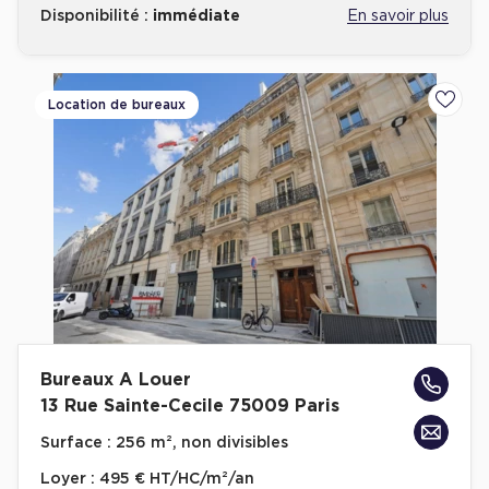
Disponibilité :
immédiate
En savoir plus
Location de bureaux
Ajoute
Bureaux A Louer
13 Rue Sainte-Cecile 75009 Paris
Surface :
256 m², non divisibles
Loyer :
495 € HT/HC/m²/an