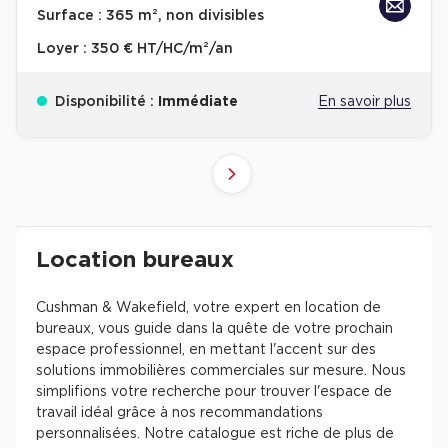
Surface :
365 m², non divisibles
Loyer :
350 € HT/HC/m²/an
Disponibilité :
Immédiate
En savoir plus
10
4
6
8
9
2
3
5
7
1
Suivant
41+
61+
81+
21+
31+
51+
71+
11+
1+
Revenir à l'accueil -
Immobilier entreprise
Location Bureaux
Résultats de recherch
Location bureaux
Cushman & Wakefield, votre expert en location de
bureaux, vous guide dans la quête de votre prochain
espace professionnel, en mettant l'accent sur des
solutions immobilières commerciales sur mesure. Nous
simplifions votre recherche pour trouver l'espace de
travail idéal grâce à nos recommandations
personnalisées. Notre catalogue est riche de plus de