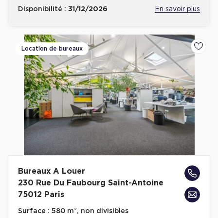
Disponibilité :
31/12/2026
En savoir plus
Location de bureaux
Ajoute
Bureaux A Louer
230 Rue Du Faubourg Saint-Antoine
75012 Paris
Surface :
580 m², non divisibles