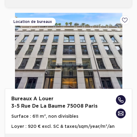
Location de bureaux
Ajoute
Bureaux A Louer
3-5 Rue De La Baume 75008 Paris
Surface :
611 m², non divisibles
Loyer :
920 € excl. SC & taxes/sqm/year/m²/an