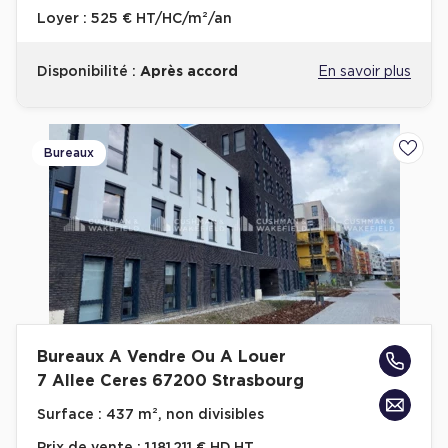
Loyer :
525 € HT/HC/m²/an
Disponibilité :
Après accord
En savoir plus
Bureaux
Ajoute
Bureaux A Vendre Ou A Louer
7 Allee Ceres 67200 Strasbourg
Surface :
437 m², non divisibles