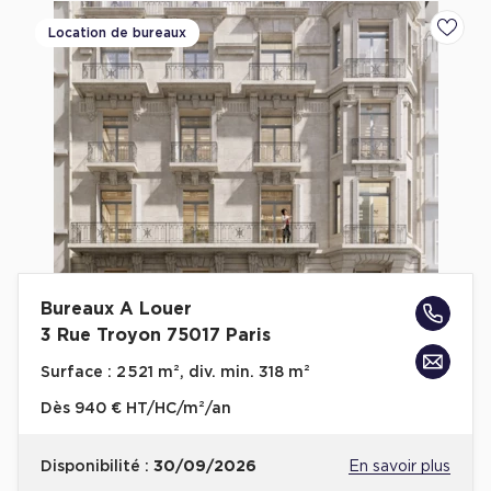
Location de bureaux
Ajoute
Bureaux A Louer
3 Rue Troyon 75017 Paris
Surface :
2 521 m², div. min. 318 m²
Dès
940 € HT/HC/m²/an
Disponibilité :
30/09/2026
En savoir plus