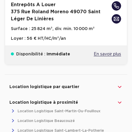
Entrepôts A Louer
Achat de Bureaux à Rennes
375 Rue Roland Moreno 49070 Saint
Collections de Bureaux
Léger De Linières
Hôtels particuliers
Surface :
25 824 m², div. min. 10 000 m²
Immeuble indépendant
Loyer :
56 € HT/HC/m²/an
Bureaux certifiés - Environnement
Disponibilité :
Immédiate
En savoir plus
Immeuble de bureaux avec services
Location bureaux Bellecour - Cordeliers (Lyon)
Haussmanniens
Revenir à l'accueil -
Immobilier entreprise
Location Logistique
Pays de la Loire
Location logistique par quartier
Location logistique à proximité
Location d'Entrepôts / Activités
Location Logistique Saint-Martin-Du-Fouilloux
Location d'Entrepôts / Activités à Aix-en-Provence
Location Logistique Beaucouzé
Location d'Entrepôts / Activités à Saint-Priest
Location Logistique Saint-Lambert-La-Potherie