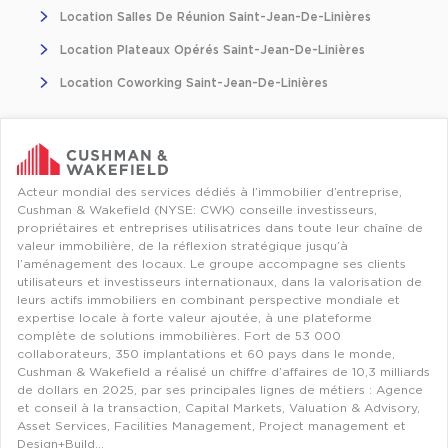
Entrepôts et Locaux d'activités - Programmes neufs
Location Salles De Réunion Saint-Jean-De-Linières
Location Plateaux Opérés Saint-Jean-De-Linières
Location Coworking Saint-Jean-De-Linières
Location de plateformes Logistique
Location de plateformes Logistique à Aulnay-sous-Bois
Acteur mondial des services dédiés à l’immobilier d’entreprise,
Location de plateformes Logistique à Amiens
Cushman & Wakefield (NYSE: CWK) conseille investisseurs,
propriétaires et entreprises utilisatrices dans toute leur chaîne de
Location de plateformes Logistique à Marseille
valeur immobilière, de la réflexion stratégique jusqu’à
l’aménagement des locaux. Le groupe accompagne ses clients
Location de plateformes Logistique à Le Havre
utilisateurs et investisseurs internationaux, dans la valorisation de
leurs actifs immobiliers en combinant perspective mondiale et
Achat de plateformes Logistique
expertise locale à forte valeur ajoutée, à une plateforme
complète de solutions immobilières. Fort de 53 000
Achat de plateformes Logistique en Bretagne
collaborateurs, 350 implantations et 60 pays dans le monde,
Cushman & Wakefield a réalisé un chiffre d’affaires de 10,3 milliards
Achat de plateformes Logistique à Lyon
de dollars en 2025, par ses principales lignes de métiers : Agence
et conseil à la transaction, Capital Markets, Valuation & Advisory,
Achat de plateformes Logistique à Marseille
Asset Services, Facilities Management, Project management et
Achat de plateformes Logistique à Dijon
Design+Build…