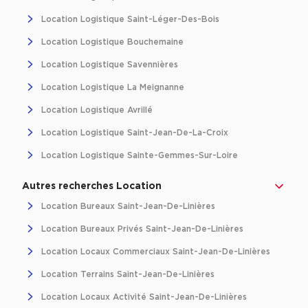
Location d'Entrepôts / Activités à Massy
Location Logistique Saint-Léger-Des-Bois
Location d'Entrepôts / Activités à Rennes
Location Logistique Bouchemaine
Location d'Entrepôts / Activités à Besançon
Location Logistique Savennières
Achat d'Entrepôts / Activités
Location Logistique La Meignanne
Location Logistique Avrillé
Achat d'Entrepôts / Activités en Ille-et-Vilaine
Location Logistique Saint-Jean-De-La-Croix
Achat d'Entrepôts / Activités à Lyon
Location Logistique Sainte-Gemmes-Sur-Loire
Achat d'Entrepôts / Activités à Aubagne
Achat d'Entrepôts / Activités à Toulouse
Autres recherches Location
Achat d'Entrepôts / Activités à Dijon
Location Bureaux Saint-Jean-De-Linières
Location Bureaux Privés Saint-Jean-De-Linières
Collections d'Entrepôts / Activités
Location Locaux Commerciaux Saint-Jean-De-Linières
Entrepôts et Locaux d'activités indépendants
Location Terrains Saint-Jean-De-Linières
Entrepôts et Locaux d'activités avec quai de
chargement
Location Locaux Activité Saint-Jean-De-Linières