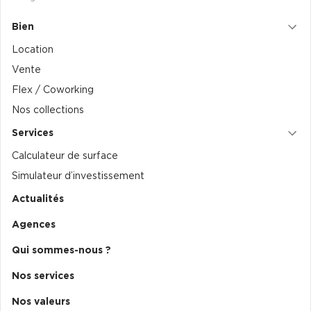
Collections de Logistique
Bien
Location
Logistique urbaine
Vente
Entrepôts Messagerie
Flex / Coworking
Entrepôts logistique classe A
Nos collections
Entrepôts XXL
Services
Calculateur de surface
Simulateur d’investissement
Actualités
Location de Commerces
Agences
Location de Commerces à Paris
Qui sommes-nous ?
Location de Commerces à Bordeaux
Location de Commerces à Toulouse
Nos services
Location de Commerces à Reims
Nos valeurs