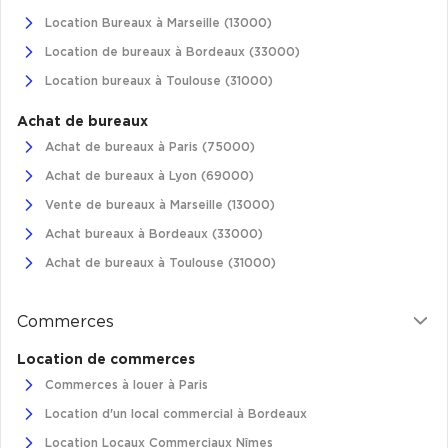
Location Bureaux à Marseille (13000)
Plateaux opérés
Location de bureaux à Bordeaux (33000)
Plateaux opérés à Paris
Location bureaux à Toulouse (31000)
Plateaux opérés à Lyon
Achat de bureaux
Plateaux opérés à Neuilly-sur-Seine
Achat de bureaux à Paris (75000)
Plateaux opérés à Saint-Ouen
Achat de bureaux à Lyon (69000)
Plateaux opérés à Boulogne-Billancourt
Vente de bureaux à Marseille (13000)
Achat bureaux à Bordeaux (33000)
Collections Flex / Coworking
Achat de bureaux à Toulouse (31000)
Bureaux privés avec terrasse
Commerces
Location de commerces
Commerces à louer à Paris
Guide & Conseils
Location d'un local commercial à Bordeaux
Livrets blancs & Études
Location Locaux Commerciaux Nîmes