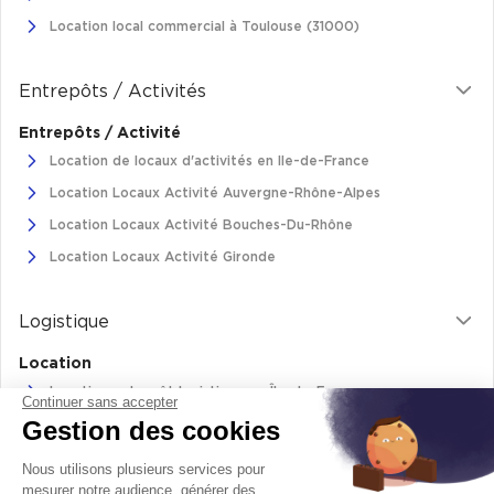
Cas Clients
Location local commercial à Toulouse (31000)
Entrepôts / Activités
Entrepôts / Activité
Location de locaux d'activités en Ile-de-France
Location Locaux Activité Auvergne-Rhône-Alpes
Location Locaux Activité Bouches-Du-Rhône
Location Locaux Activité Gironde
Logistique
Location
Location entrepôt logistique en Île-de-France
Continuer sans accepter
Gestion des cookies
Location entrepôt logistique Pas-de-Calais
Location de bâtiments logistiques en Auvergne-Rhône-Alpes
Nous utilisons plusieurs services pour
Location Logistique Bouches-Du-Rhône
mesurer notre audience, générer des