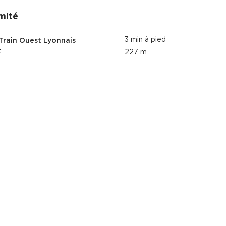
mité
3 min à pied
Train Ouest Lyonnais
t
227 m