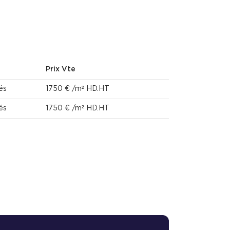
Prix Vte
és
1750 € /m² HD.HT
és
1750 € /m² HD.HT