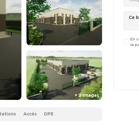
En c
la p
tations
Accès
DPE