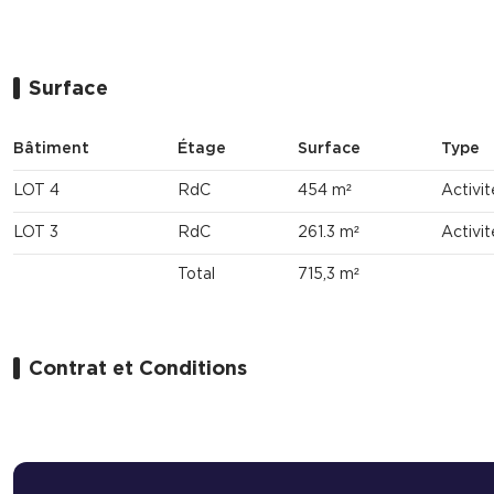
Surface
Bâtiment
Étage
Surface
Type
LOT 4
RdC
454 m²
Activit
LOT 3
RdC
261.3 m²
Activit
Total
715,3 m²
Contrat et Conditions