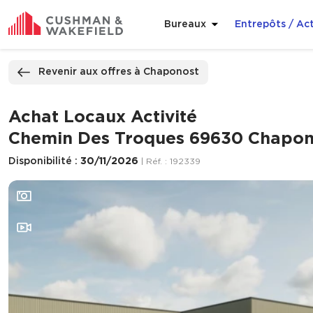
Bureaux
Entrepôts / Act
ppeler
Nous contacter
Revenir aux offres à Chaponost
Achat Locaux Activité
Chemin Des Troques 69630 Chapon
Disponibilité :
30/11/2026
| Réf. : 192339