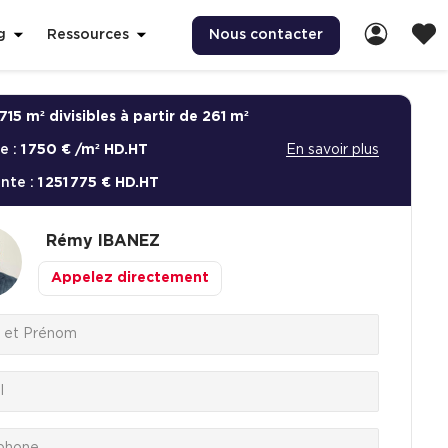
Nous contacter
g
Ressources
715 m² divisibles à partir de 261 m²
e :
1 750 € /m² HD.HT
En savoir plus
ente :
1 251 775 € HD.HT
Rémy
IBANEZ
Appelez directement