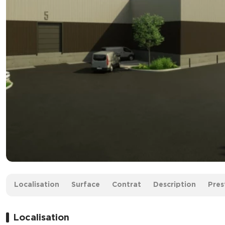
Surface :
715 m² divisibles à partir de 261 m²
Localisation
Surface
Contrat
Description
Pres
À partir de :
1 750 € /m² HD.HT
Prix de vente :
1 251 775 € HD.HT
Localisation