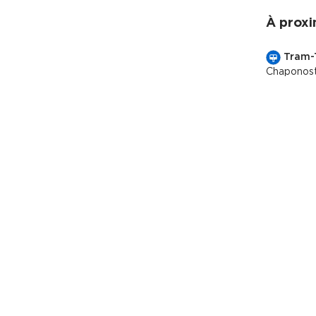
À proxi
Tram-
M
Chaponos