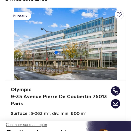
Bureaux
Ajoute
Olympic
9-35 Avenue Pierre De Coubertin 75013
Paris
Surface :
9 063 m², div. min. 600 m²
Loyer :
390 € HT/HC/m²/an
Continuer sans accepter