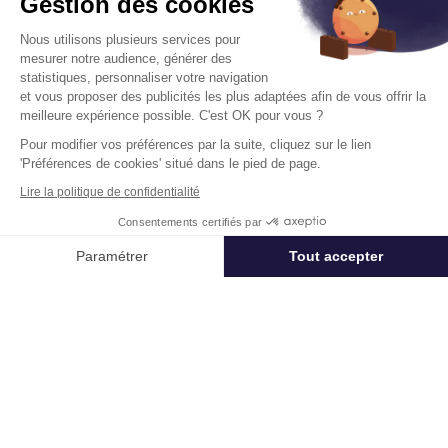
Gestion des cookies
Prix de vente :
36 252 000 € HD.HT
Nous utilisons plusieurs services pour
À partir de :
4 000 € /m² HD.HT
mesurer notre audience, générer des
statistiques, personnaliser votre navigation
Disponibilité :
Immédiate
En savoir plus
et vous proposer des publicités les plus adaptées afin de vous offrir la
meilleure expérience possible. C'est OK pour vous ?
Pour modifier vos préférences par la suite, cliquez sur le lien
'Préférences de cookies' situé dans le pied de page.
Lire la politique de confidentialité
Consentements certifiés par
Appeler
Nous contacter
Télétravail + Flexibilité = moins de
Paramétrer
Tout accepter
m² de bureaux
Axeptio consent
Plateforme de Gestion du Consentement : Personnalisez vos Options
Estimation immédiate de vos économies de
Notre plateforme vous permet d'adapter et de gérer vos paramètres de 
surfaces avec notre calculateur intelligent
Démarrer la simulation
Déjà un compte?
Se connecter