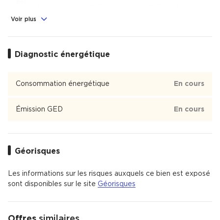
Alimentation
, Commerces
, Sport
3
3
2
Voir plus
Éducation
Crèche
, École
Diagnostic énergétique
2
1
Porte d'Orleans
Consommation énergétique
En cours
Porte d'Orleans est un quartier de Montrouge
Émission GED
En cours
Géorisques
Les informations sur les risques auxquels ce bien est exposé
sont disponibles sur le site
Géorisques
Offres
similaires