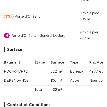
691 m
8 min à pied
T3a
Porte d'Orléans
695 m
9 min à pied
4
Porte d'Orléans - Général Leclerc
777 m
Surface
Bâtiment
Étage
Surface
Type
Prix Vte
RDC/R+1/R+2
322 m²
Bureaux
4977 € /m
DEPENDANCE
100 m²
Autre
Nous consu
Total
422 m²
Contrat et Conditions