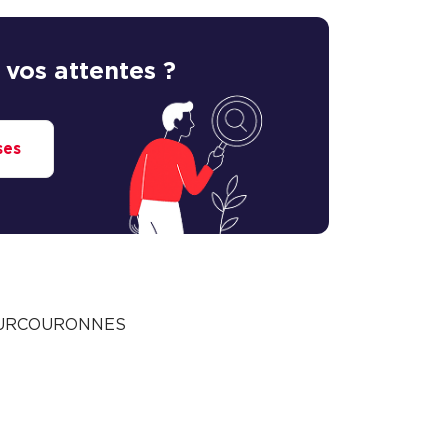
 vos attentes ?
ses
Y-COURCOURONNES