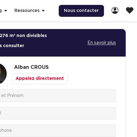
Nous contacter
g
Ressources
276 m² non divisibles
En savoir plus
s consulter
Alban
CROUS
Appelez directement