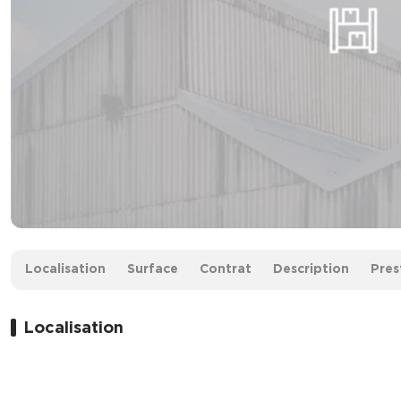
Surface :
276 m² non divisibles
Localisation
Surface
Contrat
Description
Pres
Prix :
Nous consulter
Localisation