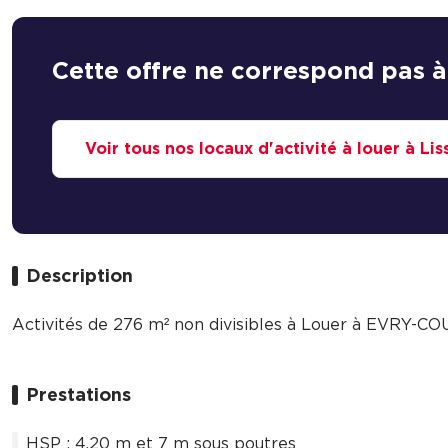
Cette offre ne correspond pas à
Voir tous nos locaux d'activité à louer à Lis
Description
Activités de 276 m² non divisibles à Louer à EVR
Prestations
HSP : 4.20 m et 7 m sous poutres