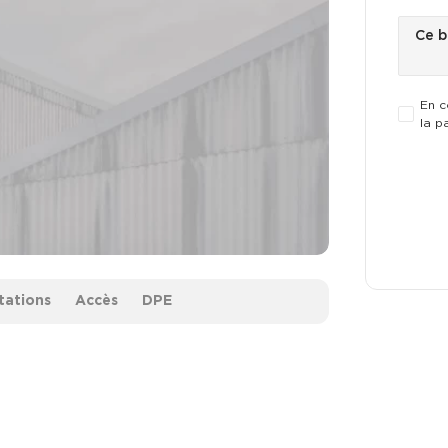
En c
la p
tations
Accès
DPE