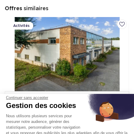
Offres
similaires
Activités
Ajoute
Continuer sans accepter
Activités A Louer
Gestion des cookies
91940 Les Ulis
Nous utilisons plusieurs services pour
Surface :
352 m², non divisibles
mesurer notre audience, générer des
statistiques, personnaliser votre navigation
Loyer :
106 € HT/HC/m²/an
et vous proposer des publicités les plus adaptées afin de vous offrir la