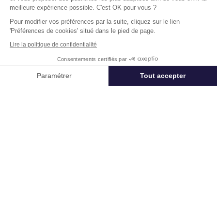
meilleure expérience possible. C'est OK pour vous ?
Disponibilité :
Immédiate
En savoir plus
Pour modifier vos préférences par la suite, cliquez sur le lien
'Préférences de cookies' situé dans le pied de page.
Lire la politique de confidentialité
Consentements certifiés par
Appeler
Nous contacter
Paramétrer
Tout accepter
Axeptio consent
Plateforme de Gestion du Consentement : Personnalisez vos Options
Un projet immobilier ?
Vous souhaitez nous confier votre actif ?
Notre plateforme vous permet d'adapter et de gérer vos paramètres de 
Cushman & Wakefield vous aide à optimiser
votre immobilier.
Créer un projet
Immobilier entreprise
Location Entrepôts / Activités
Les Ulis