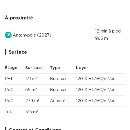
À proximité
12 min à pied
18
Antonypôle (2027)
965 m
Surface
Étage
Surface
Type
Loyer
R+1
171 m²
Bureaux
120 € HT/HC/m²/an
RdC
65 m²
Bureaux
120 € HT/HC/m²/an
RdC
279 m²
Activités
120 € HT/HC/m²/an
Total
515 m²