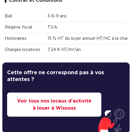
Contrat et Conditions
Bail
3-6-9 ans
Régime fiscal
T.V.A.
Honoraires
15 % HT du loyer annuel HT/HC à la charg
Charges locatives
7.24 € HT/m²/an
Cette offre ne correspond pas à vos
attentes ?
Voir tous nos locaux d'activité
à louer à Wissous