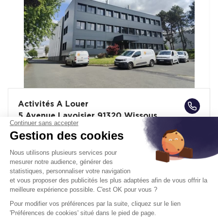
Activités A Louer
5 Avenue Lavoisier 91320 Wissous
Continuer sans accepter
Surface :
151 m², div. min. 75 m²
Gestion des cookies
Prix
Nous consulter
Nous utilisons plusieurs services pour
mesurer notre audience, générer des
statistiques, personnaliser votre navigation
Disponibilité :
Voir le tableau des
En savoir plus
et vous proposer des publicités les plus adaptées afin de vous offrir la
surfaces
meilleure expérience possible. C'est OK pour vous ?
Pour modifier vos préférences par la suite, cliquez sur le lien
'Préférences de cookies' situé dans le pied de page.