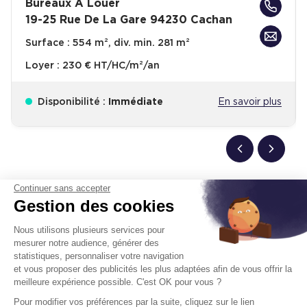
Bureaux A Louer
19-25 Rue De La Gare 94230 Cachan
Surface :
554 m², div. min. 281 m²
Loyer :
230 € HT/HC/m²/an
Disponibilité :
Immédiate
En savoir plus
Continuer sans accepter
Gestion des cookies
Télétravail + Flexibilité = moins de
m² de bureaux
Nous utilisons plusieurs services pour
mesurer notre audience, générer des
Estimation immédiate de vos économies de
statistiques, personnaliser votre navigation
surfaces avec notre calculateur intelligent
et vous proposer des publicités les plus adaptées afin de vous offrir la
meilleure expérience possible. C'est OK pour vous ?
Démarrer la simulation
Pour modifier vos préférences par la suite, cliquez sur le lien