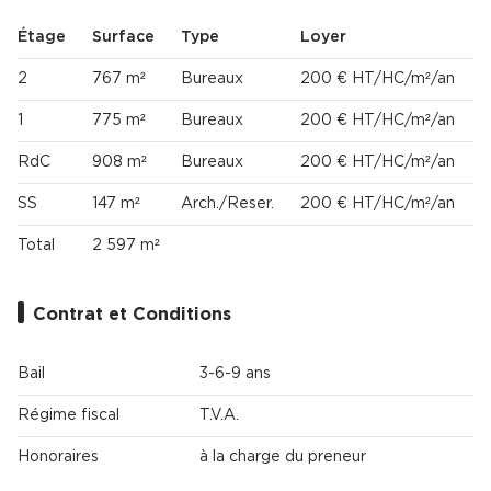
Étage
Surface
Type
Loyer
2
767 m²
Bureaux
200 € HT/HC/m²/an
1
775 m²
Bureaux
200 € HT/HC/m²/an
RdC
908 m²
Bureaux
200 € HT/HC/m²/an
SS
147 m²
Arch./Reser.
200 € HT/HC/m²/an
Total
2 597 m²
Contrat et Conditions
Bail
3-6-9 ans
Régime fiscal
T.V.A.
Honoraires
à la charge du preneur