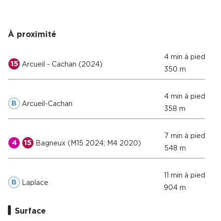
À proximité
4 min à pied
15
Arcueil - Cachan (2024)
350 m
4 min à pied
B
Arcueil-Cachan
358 m
7 min à pied
4
15
Bagneux (M15 2024; M4 2020)
548 m
11 min à pied
B
Laplace
904 m
Surface