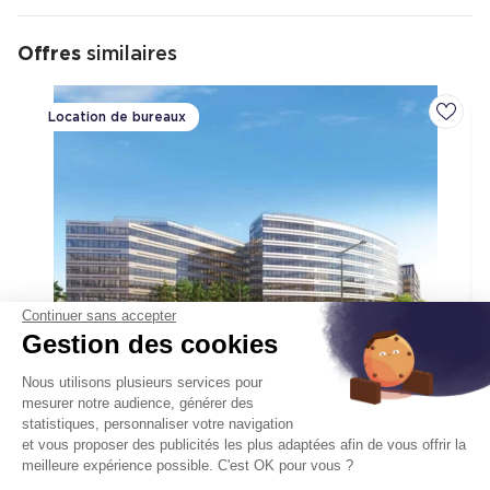
nombreux espaces verts.
Le quartier est situé à 23 minutes en voiture du centre de
Offres
similaires
Paris ou 43 minutes en transports en commun.
Location de bureaux
Ajoute
Continuer sans accepter
Gestion des cookies
Nous utilisons plusieurs services pour
Symbiose
mesurer notre audience, générer des
8-12 Avenue Aristide Briand 92220
statistiques, personnaliser votre navigation
et vous proposer des publicités les plus adaptées afin de vous offrir la
Bagneux
meilleure expérience possible. C'est OK pour vous ?
Surface :
33 926 m², div. min. 2 230 m²