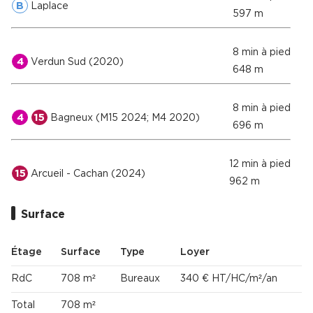
B
Laplace
597 m
8 min à pied
4
Verdun Sud (2020)
648 m
8 min à pied
4
15
Bagneux (M15 2024; M4 2020)
696 m
12 min à pied
15
Arcueil - Cachan (2024)
962 m
Surface
Étage
Surface
Type
Loyer
RdC
708 m²
Bureaux
340 € HT/HC/m²/an
Total
708 m²