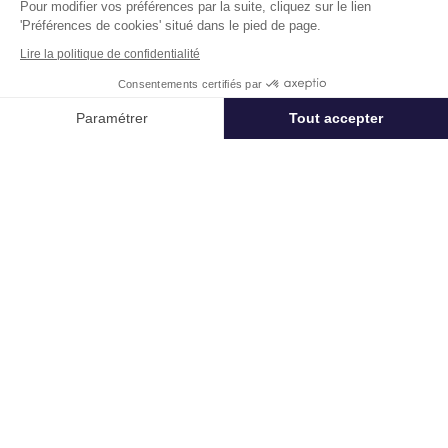
Pour modifier vos préférences par la suite, cliquez sur le lien
'Préférences de cookies' situé dans le pied de page.
Loyer :
350 € HT/HC/m²/an
Lire la politique de confidentialité
Disponibilité :
Immédiate
En savoir plus
Consentements certifiés par
Appeler
Nous contacter
Paramétrer
Tout accepter
Axeptio consent
Plateforme de Gestion du Consentement : Personnalisez vos Options
Notre plateforme vous permet d'adapter et de gérer vos paramètres de 
Télétravail + Flexibilité = moins de
m² de bureaux
Estimation immédiate de vos économies de
surfaces avec notre calculateur intelligent
Démarrer la simulation
Déjà un compte?
Se connecter