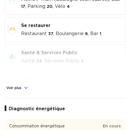
, Parking
, Vélo
17
20
4
Se restaurer
Restaurant
, Boulangerie
, Bar
37
8
1
Santé & Services Public
Santé
, Services Public
24
2
Commerces & Loisirs
Alimentation
, Commerces
, Loisirs
Voir plus
9
11
culturels
, Sport
1
7
Diagnostic énergétique
Éducation
Crèche
, École
2
4
Consommation énergétique
En cours