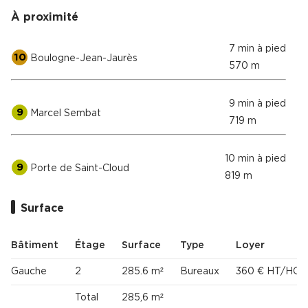
À proximité
7 min à pied
10
Boulogne-Jean-Jaurès
570 m
9 min à pied
9
Marcel Sembat
719 m
10 min à pied
9
Porte de Saint-Cloud
819 m
Surface
Bâtiment
Étage
Surface
Type
Loyer
Gauche
2
285.6 m²
Bureaux
360 € HT/HC/
Total
285,6 m²