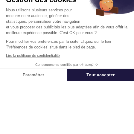
Nous utilisons plusieurs services pour
mesurer notre audience, générer des
statistiques, personnaliser votre navigation
Bureaux A Louer
et vous proposer des publicités les plus adaptées afin de vous offrir la
35-37 Rue De Paris 92100 Boulogne
meilleure expérience possible. C'est OK pour vous ?
Billancourt
Pour modifier vos préférences par la suite, cliquez sur le lien
'Préférences de cookies' situé dans le pied de page.
Surface :
713 m², div. min. 256 m²
Lire la politique de confidentialité
Loyer :
360 € HT/HC/m²/an
Consentements certifiés par
Appeler
Nous contacter
Disponibilité :
Voir le tableau des
En savoir plus
Paramétrer
Tout accepter
surfaces
Axeptio consent
Plateforme de Gestion du Consentement : Personnalisez vos Options
Notre plateforme vous permet d'adapter et de gérer vos paramètres de 
Télétravail + Flexibilité = moins de
m² de bureaux