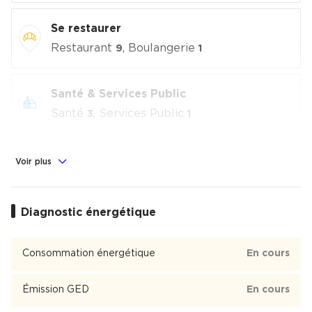
Se restaurer
Restaurant
, Boulangerie
9
1
Santé & Services Public
Santé
, Services Public
3
1
Commerces & Loisirs
Voir plus
Alimentation
, Commerces
, Loisirs
1
2
culturels
, Sport
1
4
Diagnostic énergétique
Éducation
Consommation énergétique
En cours
Crèche
, École
, Collège
, Lycée
3
1
2
1
Émission GED
En cours
Val de Seine