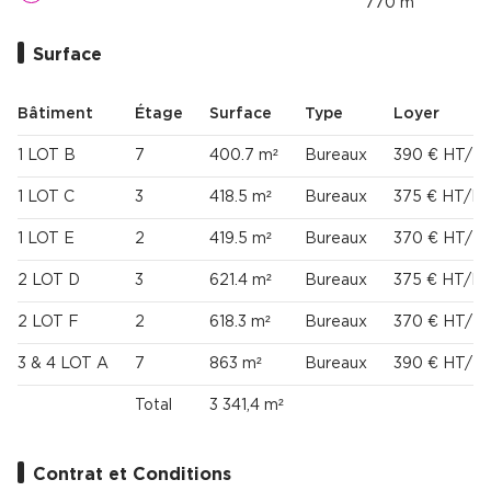
770 m
Surface
Bâtiment
Étage
Surface
Type
Loyer
1 LOT B
7
400.7 m²
Bureaux
390 € HT/H
1 LOT C
3
418.5 m²
Bureaux
375 € HT/H
1 LOT E
2
419.5 m²
Bureaux
370 € HT/H
2 LOT D
3
621.4 m²
Bureaux
375 € HT/H
2 LOT F
2
618.3 m²
Bureaux
370 € HT/H
3 & 4 LOT A
7
863 m²
Bureaux
390 € HT/H
Total
3 341,4 m²
Contrat et Conditions