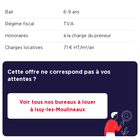
Bail
6-9 ans
Régime fiscal
T.V.A.
Honoraires
à la charge du preneur
Charges locatives
71 € HT/m²/an
Cette offre ne correspond pas à vos
attentes ?
Voir tous nos bureaux à louer
à Issy-les-Moulineaux