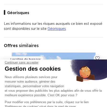
Val de Seine est un quartier de Issy-les-Moulineaux.
Géorisques
Les informations sur les risques auxquels ce bien est exposé
sont disponibles sur le site
Géorisques
Offres
similaires
Location de bureaux
Ajoute
Continuer sans accepter
Gestion des cookies
Nous utilisons plusieurs services pour
mesurer notre audience, générer des
statistiques, personnaliser votre navigation
et vous proposer des publicités les plus adaptées afin de vous offrir la
meilleure expérience possible. C'est OK pour vous ?
Pour modifier vos préférences par la suite, cliquez sur le lien
'Préférences de cookies' situé dans le pied de page.