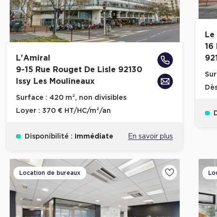
Le
16
L'Amiral
92
9-15 Rue Rouget De Lisle 92130
Sur
Issy Les Moulineaux
Dè
Surface :
420 m², non divisibles
Loyer :
370 € HT/HC/m²/an
D
Disponibilité :
Immédiate
En savoir plus
Location de bureaux
Lo
Ajouter aux fa