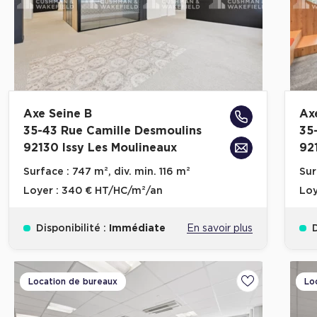
Axe Seine B
Ax
35-43 Rue Camille Desmoulins
35
92130 Issy Les Moulineaux
92
Surface :
747 m², div. min. 116 m²
Sur
Loyer :
340 € HT/HC/m²/an
Loy
Disponibilité :
Immédiate
En savoir plus
D
Location de bureaux
Lo
Ajouter aux fa