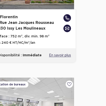
 Florentin
 Rue Jean Jacques Rousseau
130 Issy Les Moulineaux
face :
752 m², div. min. 98 m²
s
240 € HT/HC/m²/an
isponibilité :
Immédiate
En savoir plus
cation de bureaux
voris
Ajouter aux favoris