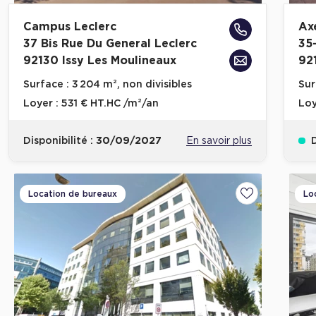
Campus Leclerc
Ax
37 Bis Rue Du General Leclerc
35
92130 Issy Les Moulineaux
92
Surface :
3 204 m², non divisibles
Sur
Loyer :
531 € HT.HC /m²/an
Loy
Disponibilité :
30/09/2027
En savoir plus
D
Location de bureaux
Lo
Ajouter aux fa