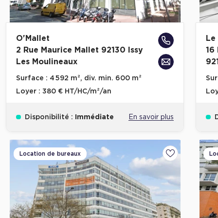
O'Mallet
Le
2 Rue Maurice Mallet 92130 Issy
16
Les Moulineaux
92
Surface :
4 592 m², div. min. 600 m²
Sur
Loyer :
380 € HT/HC/m²/an
Loy
Disponibilité :
Immédiate
En savoir plus
D
Location de bureaux
Lo
Ajouter aux fa