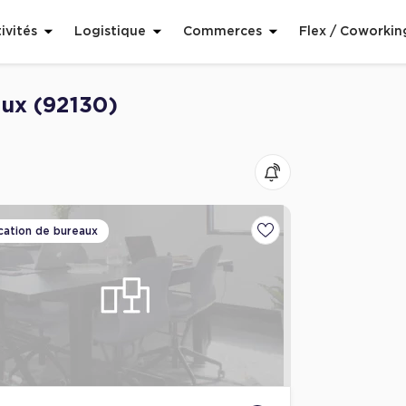
ivités
Logistique
Commerces
Flex / Coworkin
aux (92130)
cation de bureaux
voris
Ajouter aux favoris