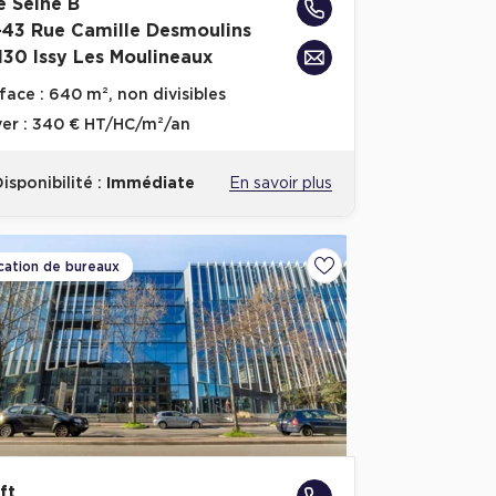
e Seine B
-43 Rue Camille Desmoulins
130 Issy Les Moulineaux
face :
640 m², non divisibles
er :
340 € HT/HC/m²/an
isponibilité :
Immédiate
En savoir plus
cation de bureaux
Ajouter aux favoris
ft