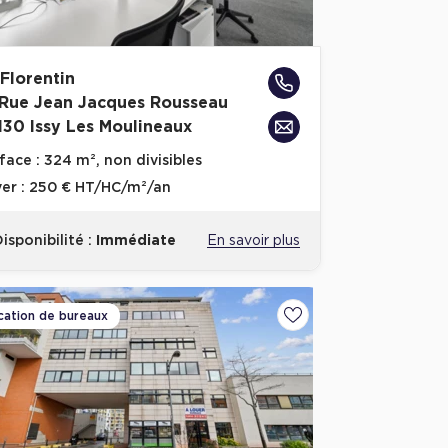
 Florentin
 Rue Jean Jacques Rousseau
130 Issy Les Moulineaux
face :
324 m², non divisibles
er :
250 € HT/HC/m²/an
isponibilité :
Immédiate
En savoir plus
cation de bureaux
voris
Ajouter aux favoris