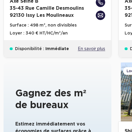
Axe Seine B
Ax
35-43 Rue Camille Desmoulins
35
92130 Issy Les Moulineaux
92
Surface :
498 m², non divisibles
Sur
Loyer :
340 € HT/HC/m²/an
Loy
Disponibilité :
Immédiate
En savoir plus
D
Lo
Gagnez des m²
de bureaux
Estimez immédiatement vos
économies de surfaces grâce à
Shi