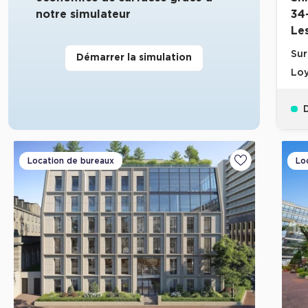
notre simulateur
34
Le
Sur
Démarrer la simulation
Loy
D
Location de bureaux
Lo
Ajouter aux fa