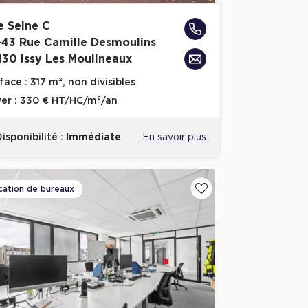
e Seine C
-43 Rue Camille Desmoulins
130 Issy Les Moulineaux
face :
317 m², non divisibles
er :
330 € HT/HC/m²/an
isponibilité :
Immédiate
En savoir plus
cation de bureaux
voris
Ajouter aux favoris