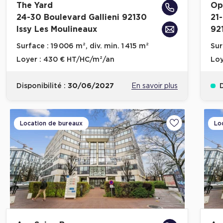
The Yard
Op
24-30 Boulevard Gallieni 92130
21
Issy Les Moulineaux
92
Surface :
19 006 m², div. min. 1 415 m²
Sur
Loyer :
430 € HT/HC/m²/an
Loy
Disponibilité :
30/06/2027
En savoir plus
D
Location de bureaux
Lo
Ajouter aux fa