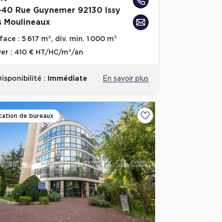
-40 Rue Guynemer 92130 Issy
s Moulineaux
face :
5 617 m², div. min. 1 000 m²
er :
410 € HT/HC/m²/an
isponibilité :
Immédiate
En savoir plus
cation de bureaux
voris
Ajouter aux favoris