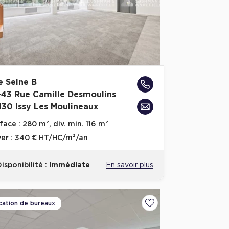
e Seine B
-43 Rue Camille Desmoulins
130 Issy Les Moulineaux
face :
280 m², div. min. 116 m²
er :
340 € HT/HC/m²/an
isponibilité :
Immédiate
En savoir plus
cation de bureaux
voris
Ajouter aux favoris