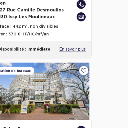
en
-27 Rue Camille Desmoulins
130 Issy Les Moulineaux
face :
442 m², non divisibles
er :
370 € HT/HC/m²/an
isponibilité :
Immédiate
En savoir plus
cation de bureaux
voris
Ajouter aux favoris