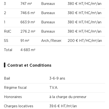
3
747 m²
Bureaux
380 € HT/HC/m²/an
2
746.6 m²
Bureaux
380 € HT/HC/m²/an
1
663.9 m²
Bureaux
380 € HT/HC/m²/an
RdC
276.2 m²
Bureaux
380 € HT/HC/m²/an
SS
91 m²
Arch./Reser.
200 € HT/HC/m²/an
Total
4 683 m²
Contrat et Conditions
Bail
3-6-9 ans
Régime fiscal
T.V.A.
Honoraires
à la charge du preneur
Charges locatives
39.6 € HT/m²/an