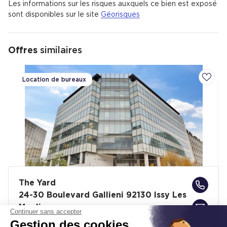
Les informations sur les risques auxquels ce bien est exposé
sont disponibles sur le site
Géorisques
Offres
similaires
Location de bureaux
Ajoute
The Yard
24-30 Boulevard Gallieni 92130 Issy Les
Moulineaux
Continuer sans accepter
Gestion des cookies
Surface :
19 006 m², div. min. 1 415 m²