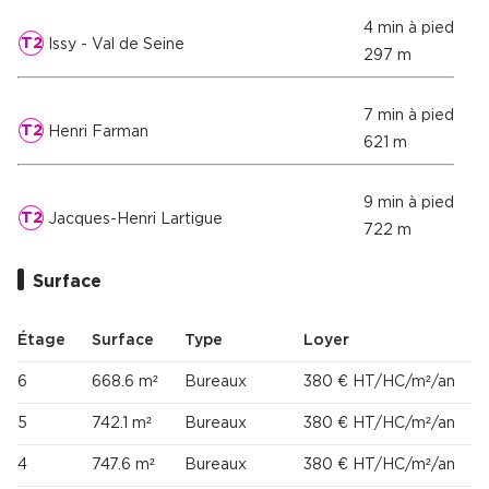
4 min à pied
T2
Issy - Val de Seine
297 m
7 min à pied
T2
Henri Farman
621 m
9 min à pied
T2
Jacques-Henri Lartigue
722 m
Surface
Étage
Surface
Type
Loyer
6
668.6 m²
Bureaux
380 € HT/HC/m²/an
5
742.1 m²
Bureaux
380 € HT/HC/m²/an
4
747.6 m²
Bureaux
380 € HT/HC/m²/an