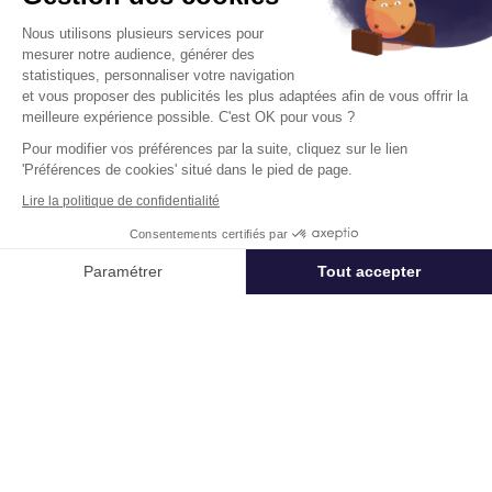
Loyer :
430 € HT/HC/m²/an
Nous utilisons plusieurs services pour
mesurer notre audience, générer des
statistiques, personnaliser votre navigation
Disponibilité :
30/06/2027
En savoir plus
et vous proposer des publicités les plus adaptées afin de vous offrir la
meilleure expérience possible. C'est OK pour vous ?
Pour modifier vos préférences par la suite, cliquez sur le lien
'Préférences de cookies' situé dans le pied de page.
Lire la politique de confidentialité
Consentements certifiés par
Télétravail + Flexibilité = moins de
Appeler
Nous contacter
Paramétrer
Tout accepter
m² de bureaux
Axeptio consent
Plateforme de Gestion du Consentement : Personnalisez vos Options
Estimation immédiate de vos économies de
surfaces avec notre calculateur intelligent
Notre plateforme vous permet d'adapter et de gérer vos paramètres de 
Démarrer la simulation
Déjà un compte?
Se connecter