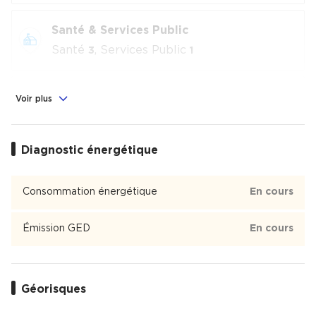
Santé & Services Public
Santé
, Services Public
3
1
Commerces & Loisirs
Voir plus
Alimentation
, Commerces
, Loisirs
1
2
culturels
, Sport
1
4
Diagnostic énergétique
Éducation
Consommation énergétique
En cours
Crèche
, École
, Collège
, Lycée
3
1
2
1
Émission GED
En cours
Val de Seine
Val de Seine est un quartier de Issy-les-Moulineaux.
Géorisques