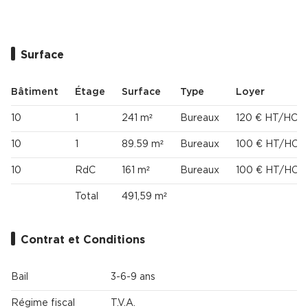
Surface
Bâtiment
Étage
Surface
Type
Loyer
10
1
241 m²
Bureaux
120 € HT/HC/m
10
1
89.59 m²
Bureaux
100 € HT/HC/m
10
RdC
161 m²
Bureaux
100 € HT/HC/m
Total
491,59 m²
Contrat et Conditions
Bail
3-6-9 ans
Régime fiscal
T.V.A.