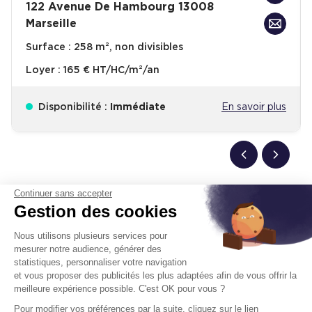
122 Avenue De Hambourg 13008
Marseille
Surface :
258 m², non divisibles
Loyer :
165 € HT/HC/m²/an
Disponibilité :
Immédiate
En savoir plus
Continuer sans accepter
Gestion des cookies
Télétravail + Flexibilité = moins de
m² de bureaux
Nous utilisons plusieurs services pour
mesurer notre audience, générer des
Estimation immédiate de vos économies de
statistiques, personnaliser votre navigation
surfaces avec notre calculateur intelligent
et vous proposer des publicités les plus adaptées afin de vous offrir la
meilleure expérience possible. C'est OK pour vous ?
Démarrer la simulation
Pour modifier vos préférences par la suite, cliquez sur le lien