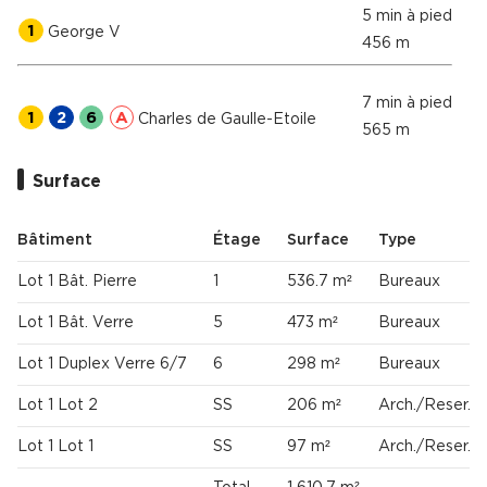
5 min à pied
1
George V
456 m
7 min à pied
1
2
6
A
Charles de Gaulle-Etoile
565 m
Surface
Bâtiment
Étage
Surface
Type
Lot 1 Bât. Pierre
1
536.7 m²
Bureaux
Lot 1 Bât. Verre
5
473 m²
Bureaux
Lot 1 Duplex Verre 6/7
6
298 m²
Bureaux
Lot 1 Lot 2
SS
206 m²
Arch./Reser.
Lot 1 Lot 1
SS
97 m²
Arch./Reser.