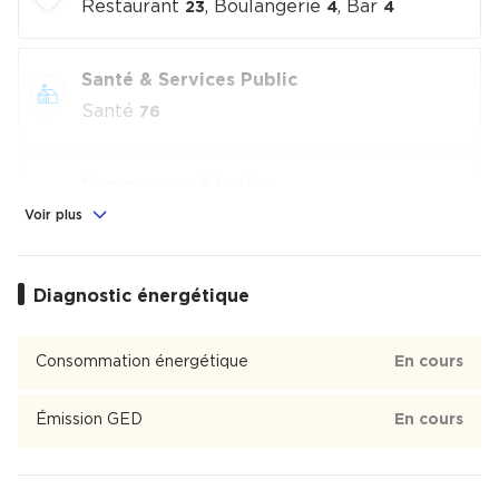
Restaurant
, Boulangerie
, Bar
23
4
4
Santé & Services Public
Santé
76
Commerces & Loisirs
Alimentation
, Commerces
, Loisirs
Voir plus
2
7
culturels
, Sport
7
3
Diagnostic énergétique
Éducation
Crèche
, École
1
1
Consommation énergétique
En cours
Hoche - Friedland
Émission GED
En cours
Hoche - Friedland est un quartier de 4 320 habitants du
8ème arrondissement de Paris dont 37 % des habitants sont
propriétaires.