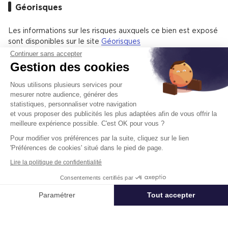
Géorisques
Hoche - Friedland est un quartier animé avec 99 %
d'appartements et 1 % de maisons.
Les informations sur les risques auxquels ce bien est exposé
Il y a 610 commerces de proximité dont des commerces,
sont disponibles sur le site
Géorisques
des restaurants et un hypermarché.
Le quartier est bien desservi en transports en commun avec
Continuer sans accepter
52 % de ménages ne possédant pas de voiture et il y a de
Gestion des cookies
nombreux espaces verts.
Offres
similaires
Nous utilisons plusieurs services pour
mesurer notre audience, générer des
statistiques, personnaliser votre navigation
Location de bureaux
Ajoute
et vous proposer des publicités les plus adaptées afin de vous offrir la
meilleure expérience possible. C'est OK pour vous ?
Pour modifier vos préférences par la suite, cliquez sur le lien
'Préférences de cookies' situé dans le pied de page.
Lire la politique de confidentialité
Consentements certifiés par
Appeler
Nous contacter
Paramétrer
Tout accepter
Axeptio consent
Plateforme de Gestion du Consentement : Personnalisez vos Options