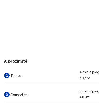
À proximité
4 min à pied
2
Ternes
307 m
5 min à pied
2
Courcelles
410 m