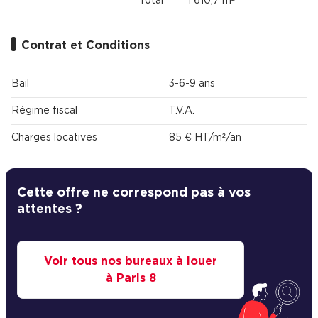
Total
1 610,7 m²
Contrat et Conditions
Bail
3-6-9 ans
Régime fiscal
T.V.A.
Charges locatives
85 € HT/m²/an
Cette offre ne correspond pas à vos
attentes ?
Voir tous nos bureaux à louer
à Paris 8