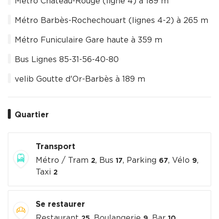
Métro Château-Rouge (ligne 4) à 189 m
Métro Barbès-Rochechouart (lignes 4-2) à 265 m
Métro Funiculaire Gare haute à 359 m
Bus Lignes 85-31-56-40-80
velib Goutte d'Or-Barbès à 189 m
Quartier
Transport
Métro / Tram
, Bus
, Parking
, Vélo
,
2
17
67
9
Taxi
2
Se restaurer
Restaurant
, Boulangerie
, Bar
25
9
10