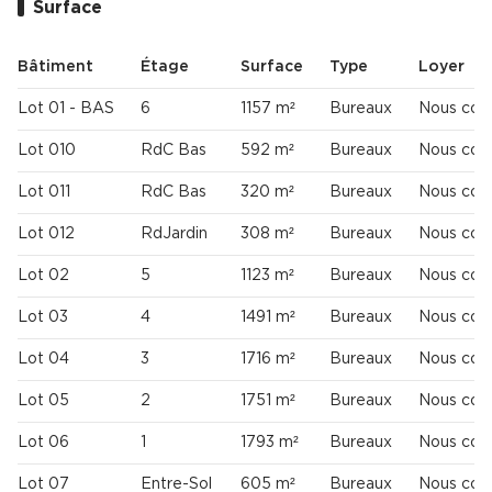
Surface
Bâtiment
Étage
Surface
Type
Loyer
Lot 01 - BAS
6
1157 m²
Bureaux
Nous cons
Lot 010
RdC Bas
592 m²
Bureaux
Nous cons
Lot 011
RdC Bas
320 m²
Bureaux
Nous cons
Lot 012
RdJardin
308 m²
Bureaux
Nous cons
Lot 02
5
1123 m²
Bureaux
Nous cons
Lot 03
4
1491 m²
Bureaux
Nous cons
Lot 04
3
1716 m²
Bureaux
Nous cons
Lot 05
2
1751 m²
Bureaux
Nous cons
Lot 06
1
1793 m²
Bureaux
Nous cons
Lot 07
Entre-Sol
605 m²
Bureaux
Nous cons