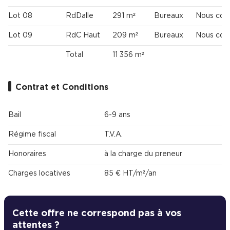
Lot 08
RdDalle
291 m²
Bureaux
Nous cons
Lot 09
RdC Haut
209 m²
Bureaux
Nous cons
Total
11 356 m²
Contrat et Conditions
Bail
6-9 ans
Régime fiscal
T.V.A.
Honoraires
à la charge du preneur
Charges locatives
85 € HT/m²/an
Cette offre ne correspond pas à vos
attentes ?