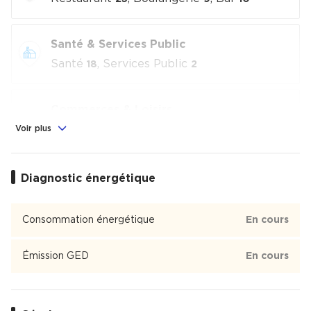
Santé & Services Public
Santé
, Services Public
18
2
Commerces & Loisirs
Alimentation
, Commerces
, Loisirs
Voir plus
9
16
culturels
, Sport
2
4
Diagnostic énergétique
Éducation
Crèche
, École
, Collège
9
6
2
Consommation énergétique
En cours
Barbès - Château Rouge
Émission GED
En cours
Barbès - Château Rouge est un quartier de 30 120 habitants
du 18ème arrondissement de Paris dont 33 % des habitants
sont propriétaires.