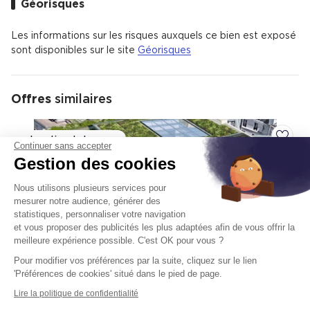
Géorisques
Barbès - Château Rouge est un quartier animé avec 99 %
d'appartements et 1 % de maisons.
Les informations sur les risques auxquels ce bien est exposé
Il y a 640 commerces de proximité dont des commerces,
sont disponibles sur le site
Géorisques
des restaurants et un supermarché.
Le quartier est bien desservi en transports en commun avec
77 % de ménages ne possédant pas de voiture et il y a de
nombreux espaces verts.
Offres
similaires
Location de bureaux
Ajoute
Continuer sans accepter
Gestion des cookies
Nous utilisons plusieurs services pour
mesurer notre audience, générer des
statistiques, personnaliser votre navigation
et vous proposer des publicités les plus adaptées afin de vous offrir la
meilleure expérience possible. C'est OK pour vous ?
Pour modifier vos préférences par la suite, cliquez sur le lien
'Préférences de cookies' situé dans le pied de page.
Lire la politique de confidentialité