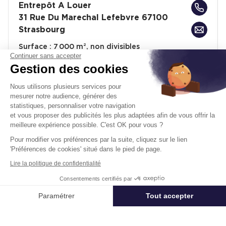
Entrepôt A Louer
31 Rue Du Marechal Lefebvre 67100
Strasbourg
Surface :
7 000 m², non divisibles
Continuer sans accepter
Loyer :
52 € HT/HC/m²/an
Gestion des cookies
Nous utilisons plusieurs services pour
Disponibilité :
1S 2026
En savoir plus
mesurer notre audience, générer des
statistiques, personnaliser votre navigation
et vous proposer des publicités les plus adaptées afin de vous offrir la
meilleure expérience possible. C'est OK pour vous ?
Pour modifier vos préférences par la suite, cliquez sur le lien
'Préférences de cookies' situé dans le pied de page.
Lire la politique de confidentialité
Un projet immobilier ?
Consentements certifiés par
Vous souhaitez nous confier votre actif ?
Appeler
Nous contacter
Paramétrer
Tout accepter
Cushman & Wakefield vous aide à optimiser
Axeptio consent
Plateforme de Gestion du Consentement : Personnalisez vos Options
votre immobilier.